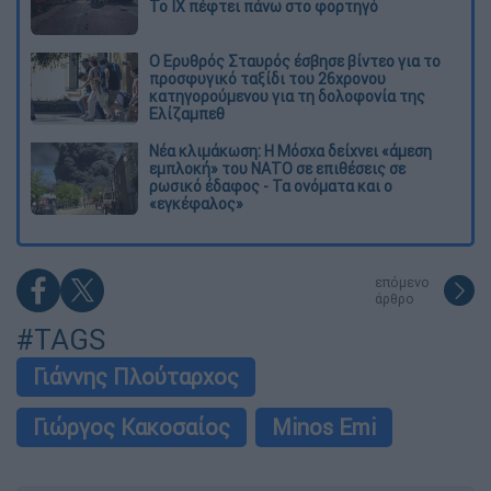
Το ΙΧ πέφτει πάνω στο φορτηγό
Ο Ερυθρός Σταυρός έσβησε βίντεο για το
προσφυγικό ταξίδι του 26χρονου
κατηγορούμενου για τη δολοφονία της
Ελίζαμπεθ
Νέα κλιμάκωση: Η Μόσχα δείχνει «άμεση
εμπλοκή» του ΝΑΤΟ σε επιθέσεις σε
ρωσικό έδαφος - Τα ονόματα και ο
«εγκέφαλος»
επόμενο
άρθρο
#TAGS
Γιάννης Πλούταρχος
Γιώργος Κακοσαίος
Minos Emi