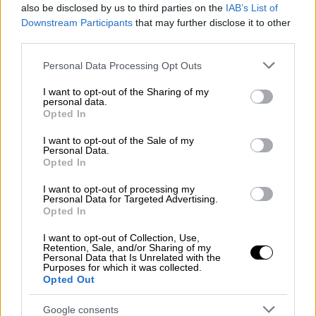
also be disclosed by us to third parties on the
IAB’s List of
Downstream Participants
that may further disclose it to other
video
third parties.
Please note that this website/app uses one or more Google
Personal Data Processing Opt Outs
services and may gather and store information including but
not limited to your visit or usage behaviour. You may click to
I want to opt-out of the Sharing of my
personal data.
grant or deny consent to Google and its third-party tags to
Opted In
use your data for below specified purposes in below Google
Ο Γιώργος Κακοσαίος κοινοποιεί με τη σειρά
consent section.
του το «
Νυχτερίδες Κι Αράχνες
» σε μουσική
I want to opt-out of the Sale of my
Personal Data.
Χρήστου Νικολόπουλου και στίχους Κώστα
Opted In
Βίρβου. Ο Γιώργος δίνει νέα πνοή στο
I want to opt-out of processing my
εμβληματικό αυτό τραγούδι και η ερμηνεία
Personal Data for Targeted Advertising.
Opted In
του ξεχωριστή.
I want to opt-out of Collection, Use,
Retention, Sale, and/or Sharing of my
Personal Data that Is Unrelated with the
Purposes for which it was collected.
Opted Out
Google consents