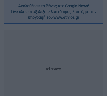
Ακολούθησε το Έθνος στο Google News!
Live όλες οι εξελίξεις λεπτό προς λεπτό, με την
υπογραφή του www.ethnos.gr