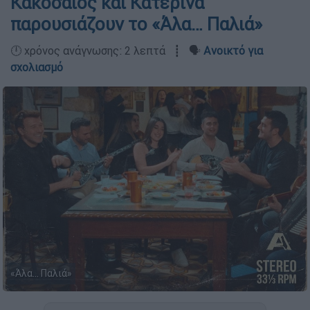
Κακοσαίος και Κατερίνα
παρουσιάζουν το «Άλα… Παλιά»
🕛 χρόνος ανάγνωσης: 2 λεπτά ┋ 🗣️
Ανοικτό για
σχολιασμό
«Άλα… Παλιά»