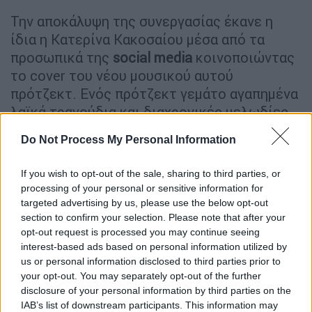
Την αποκάλυψη της συνεργασίας έκανε η
ίδια η Κατερίνα Κακοσαίου μέσα από τα
προσωπικά της
social media
κοινοποιώντας
το cover του νέου μουσικού αυτού
πρότζεκτ. Ενός πρότζεκτ γεμάτο αγαπημένα
λαϊκά τραγούδια και διαχρονικές μελωδίες.
Η ταλαντούχα Κατερίνα μοιράζεται αρχικά
Do Not Process My Personal Information
στο προσωπικό της κανάλι στο YouTube το
If you wish to opt-out of the sale, sharing to third parties, or
διαχρονικό «
Άνθρωποι Είμαστε
» σε μουσική
processing of your personal or sensitive information for
και στίχους Γιώργου Κοινούση. Η ερμηνεία
targeted advertising by us, please use the below opt-out
της αποδεικνύει δικαιωματικά πως είναι μια
section to confirm your selection. Please note that after your
φωνή σπάνια, δυναμική και με συναίσθημα.
opt-out request is processed you may continue seeing
interest-based ads based on personal information utilized by
us or personal information disclosed to third parties prior to
your opt-out. You may separately opt-out of the further
disclosure of your personal information by third parties on the
IAB’s list of downstream participants. This information may