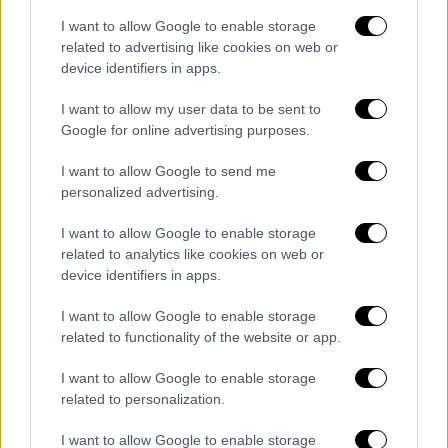
video
I want to allow Google to enable storage
related to advertising like cookies on web or
device identifiers in apps.
I want to allow my user data to be sent to
Google for online advertising purposes.
Με τη σειρά του, ο Γιάννης Πλούταρχος, ένας
I want to allow Google to send me
από τους πιο διαχρονικούς ερμηνευτές του
personalized advertising.
λαϊκού τραγουδιού, μοιράζεται το τραγούδι
«
Η Γάτα
» το οποίο είναι σε μουσική Βαγγέλη
I want to allow Google to enable storage
Περπινιάδη και στίχους Νίκου Μάθεση και
related to analytics like cookies on web or
device identifiers in apps.
μάς χαρίζει μια μοναδική ερμηνεία.
I want to allow Google to enable storage
related to functionality of the website or app.
I want to allow Google to enable storage
related to personalization.
video
I want to allow Google to enable storage