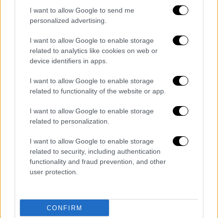
I want to allow Google to send me
Οι Locomondo είναι:
personalized advertising.
Μάρκος Κούμαρης – Φωνή, κιθάρα
I want to allow Google to enable storage
Γιάννης Βαρνάβας – Κιθάρα, φωνή
related to analytics like cookies on web or
Σταμάτης Γούλας – Πλήκτρα, sampler,
device identifiers in apps.
φωνή
I want to allow Google to enable storage
Σπύρος Μπεσδέκης – Μπάσο
related to functionality of the website or app.
Στρατής – Άγγελος Σούντρης – Τύμπανα
Χρήστος Καλαϊτζόπουλος – Ακορντεόν ,
I want to allow Google to enable storage
related to personalization.
τραγούδι
I want to allow Google to enable storage
Στα πνευστά οι:
related to security, including authentication
functionality and fraud prevention, and other
Νίκος «Tattoo» Βλάχος – Τρομπέτα ,
user protection.
φωνή
Θάνος Τσακιλτζίδης – Σαξόφωνο
Παναγιώτης Καπετανάκης – Τρομπέτα
CONFIRM