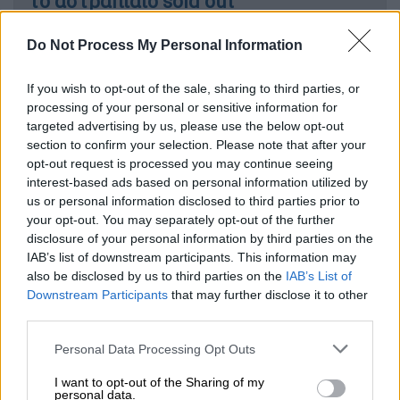
το αστραπιαίο sold out
Do Not Process My Personal Information
Μια βραδιά γεμάτη μουσική
If you wish to opt-out of the sale, sharing to third parties, or
processing of your personal or sensitive information for
Με ένα πρόγραμμα γεμάτο reggae, ska, latin,
targeted advertising by us, please use the below opt-out
section to confirm your selection. Please note that after your
rock και ελληνικά στοιχεία, το
συγκρότημα
opt-out request is processed you may continue seeing
υπόσχεται μια βραδιά που θα μετατραπεί σε
interest-based ads based on personal information utilized by
ένα μεγάλο μουσικό πάρτι, με το κοινό να
us or personal information disclosed to third parties prior to
συμμετέχει ενεργά από την πρώτη στιγμή
.
your opt-out. You may separately opt-out of the further
disclosure of your personal information by third parties on the
Αγαπημένα τραγούδια όπως «Δεν κάνει κρύο
IAB’s list of downstream participants. This information may
also be disclosed by us to third parties on the
IAB’s List of
στην Ελλάδα», «Μαγικό χαλί» και «80’s»
Downstream Participants
that may further disclose it to other
αναμένεται να ξεσηκώσουν το κοινό, σε ένα
third parties.
live που συνδυάζει rap, ska, reggae, hip-hop
Please note that this website/app uses one or more Google
και dub.
Personal Data Processing Opt Outs
services and may gather and store information including but
not limited to your visit or usage behaviour. You may click to
I want to opt-out of the Sharing of my
Με πολυετή εμπειρία σε σκηνές στην
personal data.