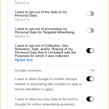
grant or deny consent to Google and its third-party tags to
Opted In
Ελλάδα και το εξωτερικό, οι Locomondo
use your data for below specified purposes in below Google
consent section.
ξέρουν να δημιουργούν μια ατμόσφαιρα όπου
I want to opt-out of the Sale of my
Personal Data.
το κοινό γίνεται μια μεγάλη παρέα, γεμάτη
Opted In
ρυθμό, χορό και θετική ενέργεια
.
I want to opt-out of processing my
Personal Data for Targeted Advertising.
Opted In
I want to opt-out of Collection, Use,
Retention, Sale, and/or Sharing of my
Personal Data that Is Unrelated with the
Purposes for which it was collected.
Opted Out
video
Google consents
I want to allow Google to enable storage
related to advertising like cookies on web or
device identifiers in apps.
Ταυτότητα συναυλίας
I want to allow my user data to be sent to
Google for online advertising purposes.
Opening Act: KAPTEN