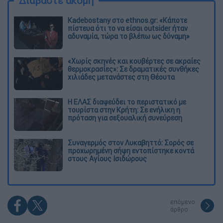
Διαβάστε ακόμη
Kadebostany στο ethnos.gr: «Κάποτε
πίστευα ότι το να είσαι outsider ήταν
αδυναμία, τώρα το βλέπω ως δύναμη»
«Χωρίς σκηνές και κουβέρτες σε ακραίες
θερμοκρασίες»: Σε δραματικές συνθήκες
χιλιάδες μετανάστες στη Θέουτα
Η ΕΛΑΣ διαψεύδει το περιστατικό με
τουρίστα στην Κρήτη: Σε ενήλικη η
πρόταση για σεξουαλική συνεύρεση
Συναγερμός στον Λυκαβηττό: Σορός σε
προχωρημένη σήψη εντοπίστηκε κοντά
στους Αγίους Ισιδώρους
επόμενο
άρθρο