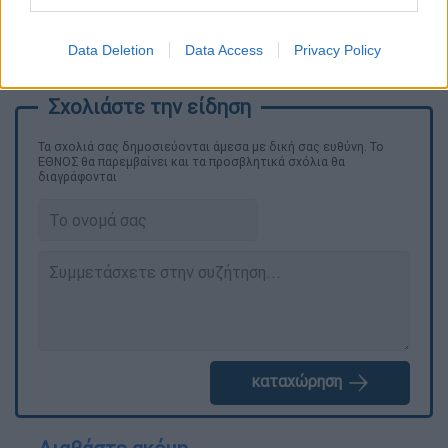
Ηχολήπτες: Θανάσης Ταμπάκης, Γιώργος
Φραγκέλης
Data Deletion
Data Access
Privacy Policy
Φωτιστής: Κώστας Μαργκάς
Τα σχολιά σας δημοσιεύονται άμεσα με δική σας ευθύνη. Το
ΕΘΝΟΣ θα παρεμβαίνει και τα προσβλητικά σχόλια θα
διαγράφονται
καταχώρηση