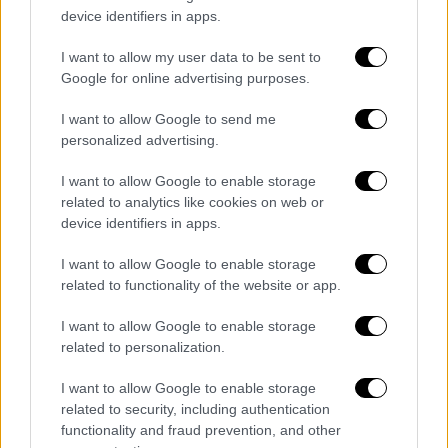
μέσω της Πύλης Β για όλους τους κατόχους
device identifiers in apps.
εισιτηρίων ΑμεΑ, το οποίο θα σας αποσταλεί
I want to allow my user data to be sent to
το επόμενο διάστημα. Σε περίπτωση που δεν
Google for online advertising purposes.
επιθυμείτε να το χρησιμοποιήσετε,
παρακαλούμε να μας ενημερώσετε, ώστε να
I want to allow Google to send me
συμβάλετε στην καλύτερη οργάνωση και
personalized advertising.
εξυπηρέτηση όλων.
I want to allow Google to enable storage
related to analytics like cookies on web or
Προσέλευση με Μέσα Μαζικής Μεταφοράς
device identifiers in apps.
Για όσους επιλέξουν να προσέλθουν με μέσα
I want to allow Google to enable storage
μαζικής μεταφοράς (Σταθμός "Ειρήνη"), έχει
related to functionality of the website or app.
οριστεί σημείο συνάντησης (Meeting Point -
I want to allow Google to enable storage
βλ. χάρτη) δίπλα στο Box Office (πλησίον
related to personalization.
εισόδου 1-35) στις ακόλουθες ώρες :
I want to allow Google to enable storage
17:00
related to security, including authentication
18:00
functionality and fraud prevention, and other