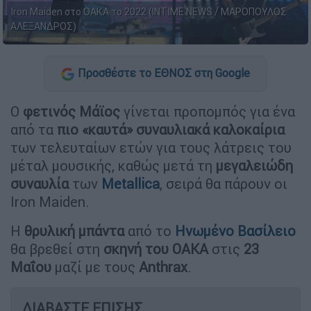
Iron Maiden στο ΟΑΚΑ το 2022 (INTIME NEWS / ΜΑΡΟΠΟΥΛΟΣ
ΑΛΕΞΑΝΔΡΟΣ)
Προσθέστε το ΕΘΝΟΣ στη Google
Ο
φετινός Μάϊος
γίνεται προπομπός για ένα
από τα
πιο «καυτά» συναυλιακά καλοκαίρια
των τελευταίων ετών για τους λάτρεις του
μέταλ μουσικής, καθώς μετά τη
μεγαλειώδη
συναυλία
των
Metallica
, σειρά θα πάρουν οι
Iron Maiden.
Η
θρυλική μπάντα
από το
Ηνωμένο Βασίλειο
θα βρεθεί στη
σκηνή του ΟΑΚΑ
στις
23
Μαΐου
μαζί με τους
Anthrax
.
ΔΙΑΒΑΣΤΕ ΕΠΙΣΗΣ