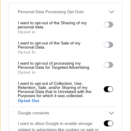
third parties.
Please note that this website/app uses one or more Google
Personal Data Processing Opt Outs
services and may gather and store information including but
not limited to your visit or usage behaviour. You may click to
I want to opt-out of the Sharing of my
personal data.
grant or deny consent to Google and its third-party tags to
Opted In
use your data for below specified purposes in below Google
consent section.
I want to opt-out of the Sale of my
Personal Data.
Opted In
I want to opt-out of processing my
Personal Data for Targeted Advertising.
Opted In
I want to opt-out of Collection, Use,
Retention, Sale, and/or Sharing of my
Personal Data that Is Unrelated with the
Purposes for which it was collected.
Opted Out
Google consents
I want to allow Google to enable storage
Έχει προβλεφθεί ειδικό voucher στάθμευσης
related to advertising like cookies on web or