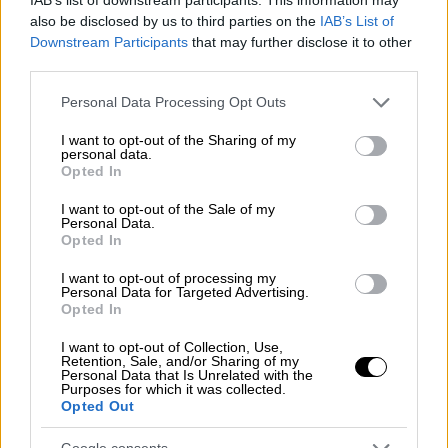
καλλιτεχνών, ιστορικών της μουσικής και
also be disclosed by us to third parties on the
IAB’s List of
στελεχών της βιομηχανίας
Downstream Participants
that may further disclose it to other
third parties.
Please note that this website/app uses one or more Google
Personal Data Processing Opt Outs
services and may gather and store information including but
not limited to your visit or usage behaviour. You may click to
I want to opt-out of the Sharing of my
personal data.
grant or deny consent to Google and its third-party tags to
Opted In
use your data for below specified purposes in below Google
consent section.
I want to opt-out of the Sale of my
Personal Data.
Opted In
I want to opt-out of processing my
Personal Data for Targeted Advertising.
Opted In
I want to opt-out of Collection, Use,
Retention, Sale, and/or Sharing of my
Personal Data that Is Unrelated with the
Purposes for which it was collected.
Μουσική
|
30.12.2025 13:36
Opted Out
Οι 10+1 συναυλίες που ανυπομονούμε να