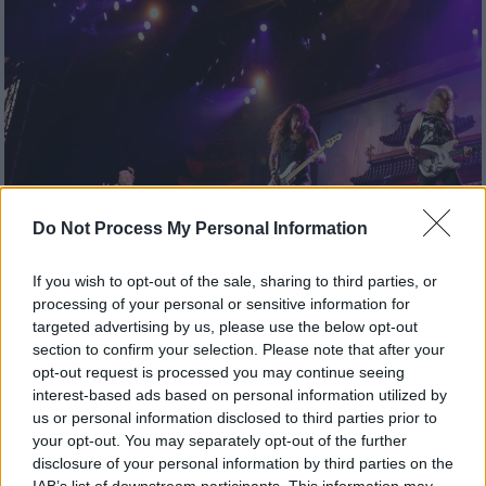
Do Not Process My Personal Information
If you wish to opt-out of the sale, sharing to third parties, or
processing of your personal or sensitive information for
Μουσική
|
14.04.2026 22:00
targeted advertising by us, please use the below opt-out
Iron Maiden, Billy Idol και Oasis μεταξύ
section to confirm your selection. Please note that after your
των ονομάτων που διακρίθηκαν στο
opt-out request is processed you may continue seeing
interest-based ads based on personal information utilized by
«Rock & Roll Hall of Fame 2026»
us or personal information disclosed to third parties prior to
Οι τελικοί νικητές προκύπτουν μετά από
your opt-out. You may separately opt-out of the further
disclosure of your personal information by third parties on the
ψηφοφορία περισσότερων από 1.200
IAB’s list of downstream participants. This information may