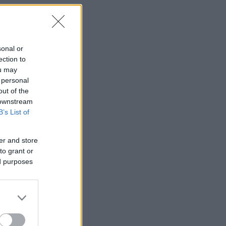
sonal or
ection to
ou may
 personal
out of the
 downstream
B’s List of
er and store
to grant or
ed purposes