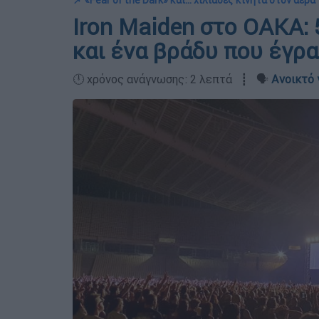
📌 «Fear of the Dark» και… χιλιάδες κινητά στον αέρα
Iron Maiden στο ΟΑΚΑ: 
και ένα βράδυ που έγρα
🕛 χρόνος ανάγνωσης: 2 λεπτά ┋ 🗣️
Ανοικτό 