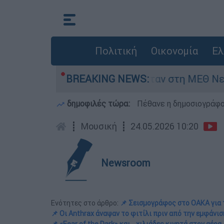
Πολιτική
Οικονομία
Ελ
8 ημερών - Νοσηλευόταν στη ΜΕΘ Νεογνών
BREAKING NEWS:
δημοφιλές τώρα:
Πέθανε η δημοσιογράφο
┋
Μουσική
┋
24.05.2026 10:20
Newsroom
Ενότητες στο άρθρο:
📌 Σεισμογράφος στο ΟΑΚΑ για 
📌 Οι Anthrax άναψαν το φιτίλι πριν από την εμφάνισ