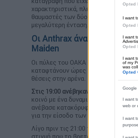
καταγραφή που είχε γίνει σε live των
Opted 
χαρακτηριστικά, πλέον υπάρχει ένα
θαυμαστές των δύο συγκροτημάτων γ
I want t
μεγαλύτερη ένταση.
Opted 
Οι Anthrax άναψαν το φιτίλ
I want 
Advertis
Maiden
Opted 
I want t
Οι πύλες του ΟΑΚΑ άνοιξαν από νωρί
of my P
was col
καταφτάνουν ώρες πριν ξεκινήσει το
Opted 
θέσεις στην αρένα.
Google 
Στις 19:00 ανέβηκαν στη σκηνή οι An
κοινό με ένα δυναμικό set γεμάτο κλ
I want t
web or d
ανέβασε κατακόρυφα την ένταση στο 
για την είσοδο των Iron Maiden.
I want t
purpose
Λίγο πριν τις 21:00 τα φώτα έσβησαν
στιγμή που το βρετανικό συγκρότημ
I want 