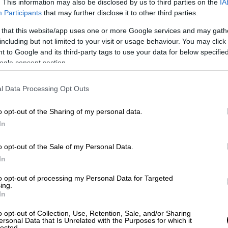
. This information may also be disclosed by us to third parties on the
IA
Κόσμος
|
17.11.2025 22:38
Participants
that may further disclose it to other third parties.
Η Ευρώπη επιμένει στην ειρήνη
 that this website/app uses one or more Google services and may gath
αλλά… ετοιμάζεται για πόλεμο:
including but not limited to your visit or usage behaviour. You may click 
Πώς ξαφνικά οι προειδοποιήσεις
 to Google and its third-party tags to use your data for below specifi
Πολωνίας και Γερμανίας «μυρίζουν
ogle consent section.
μπαρούτι»
l Data Processing Opt Outs
Σκληρή προειδοποίηση για την
ασφάλεια της Ευρώπης απηύθυνε και
o opt-out of the Sharing of my personal data.
ο Γερμανός υπουργός Άμυνας, Μπόρις
In
Πιστόριους, εκτιμώντας ότι το
περασμένο καλοκαίρι μπορεί να ήταν
o opt-out of the Sale of my Personal Data.
«το τελευταίο ειρηνικό» στην ήπειρο
In
to opt-out of processing my Personal Data for Targeted
ing.
In
Κόσμος
|
17.11.2025 22:24
o opt-out of Collection, Use, Retention, Sale, and/or Sharing
«Κατρακύλας» συνέχεια στο
ersonal Data that Is Unrelated with the Purposes for which it
lected.