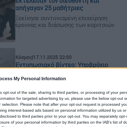
εκτέλεσαν τον διευθυντή και
απήγαγαν 25 μαθήτριες
Ξεκίνησε συντονισμένη επιχείρηση
έρευνας και διάσωσης των κοριτσιών
Κόσμος
|
17.11.2025 22:50
Εντυπωσιακό βίντεο: Υποβρύχιο
του ΝΑΤΟ βυθίζει φρεγάτα στα
βόρεια νορβηγικά ύδατα
ocess My Personal Information
Η άσκηση είχε στόχο την αξιολόγηση
to opt-out of the sale, sharing to third parties, or processing of your per
της αποτελεσματικότητας και της
formation for targeted advertising by us, please use the below opt-out s
ακρίβειας των ναυτικών όπλων σε
r selection. Please note that after your opt-out request is processed y
συνθήκες μάχης
eing interest-based ads based on personal information utilized by us or
disclosed to third parties prior to your opt-out. You may separately opt-
losure of your personal information by third parties on the IAB’s list of