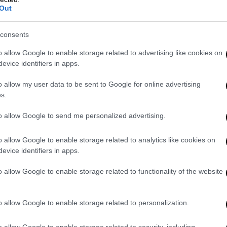
Λούβρο: Βάζει λουκέτο σε γκαλερί
Out
με αρχαιοελληνικά κεραμικά
Σε καθεστώς αποσυντονισμού
consents
φαίνεται να είναι η διοίκηση του
o allow Google to enable storage related to advertising like cookies on
Μουσείου μετά τη μεγάλη ληστεία
evice identifiers in apps.
o allow my user data to be sent to Google for online advertising
s.
Κόσμος
|
17.11.2025 22:09
to allow Google to send me personalized advertising.
Ανατροπή με τον θάνατο μητέρας
και των δύο της παιδιών σε
o allow Google to enable storage related to analytics like cookies on
ξενοδοχείο στην Τουρκία -
evice identifiers in apps.
Εξετάζεται δηλητηρίαση από
εντομοκτόνο
o allow Google to enable storage related to functionality of the website
Περισσότερες πληροφορίες βλέπουν
το φως της δημοσιότητας αναφορικά
o allow Google to enable storage related to personalization.
με τον θάνατο μητέρας και των δύο
παιδιών της στην Κωνσταντινούπολη
o allow Google to enable storage related to security, including