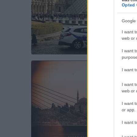
Opted 
Google 
I want t
web or d
I want t
purpose
I want 
I want t
web or d
I want t
or app.
I want t
I want t