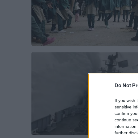
Do Not Pr
If you wish 
sensitive in
confirm you
continue se
information 
further disc