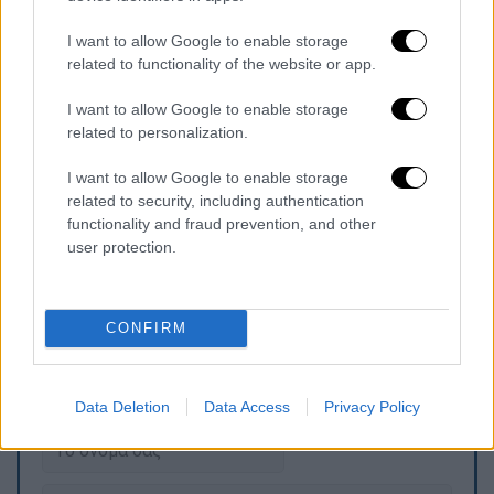
του λογαριασμό στο Instagram, ο Άρης
Μουγκοπέτρος ανακοίνωσε πως
η πρώτη
I want to allow Google to enable storage
του εμφάνιση έχει προγραμματιστεί για τις
related to functionality of the website or app.
10 Ιουλίου στην Αθήνα, σηματοδοτώντας την
I want to allow Google to enable storage
επιστροφή του στο πάλκο
.
related to personalization.
«Δεν πίστευα πως θα ξαναδώ το πρόσωπό
I want to allow Google to enable storage
μου σε λάβαρο.
Κι όμως… σαν να μην πέρασε
related to security, including authentication
ούτε μία μέρα. Η επιστροφή μόλις άρχισε…
functionality and fraud prevention, and other
10 Ιουλίου η πρώτη μου εμφάνιση στην
user protection.
Αθήνα!
», έγραψε χαρακτηριστικά ο μουσικός.
CONFIRM
Τα σχολιά σας δημοσιεύονται άμεσα με δική σας ευθύνη. Το
ΕΘΝΟΣ θα παρεμβαίνει και τα προσβλητικά σχόλια θα
διαγράφονται
Data Deletion
Data Access
Privacy Policy