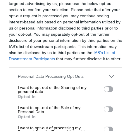
εγώ το ίδιο»
targeted advertising by us, please use the below opt-out
section to confirm your selection. Please note that after your
opt-out request is processed you may continue seeing
interest-based ads based on personal information utilized by
us or personal information disclosed to third parties prior to
Το νέο ξεκίνημα
your opt-out. You may separately opt-out of the further
disclosure of your personal information by third parties on the
Συγκεκριμένα, στις 21 Απριλίου 2025, ο
IAB’s list of downstream participants. This information may
γνωστός
μουσικός
και κλαρινίστας υπέστη
also be disclosed by us to third parties on the
IAB’s List of
σοβαρό τραυματισμό,
με αποτέλεσμα να
Downstream Participants
that may further disclose it to other
third parties.
χάσει δύο δάχτυλα και να αναγκαστεί να
απομακρυνθεί από τις επαγγελματικές του
Please note that this website/app uses one or more Google
Personal Data Processing Opt Outs
δραστηριότητες
, περνώντας μια ιδιαίτερα
services and may gather and store information including but
not limited to your visit or usage behaviour. You may click to
I want to opt-out of the Sharing of my
δύσκολη περίοδο αποκατάστασης.
personal data.
grant or deny consent to Google and its third-party tags to
Opted In
use your data for below specified purposes in below Google
consent section.
I want to opt-out of the Sale of my
Personal Data.
Opted In
I want to opt-out of processing my