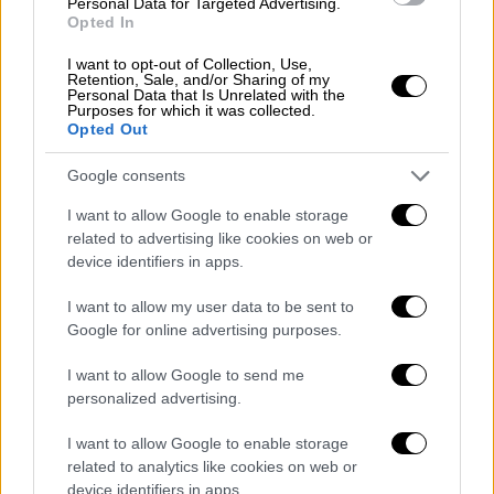
Personal Data for Targeted Advertising.
Opted In
I want to opt-out of Collection, Use,
Retention, Sale, and/or Sharing of my
Personal Data that Is Unrelated with the
Purposes for which it was collected.
Opted Out
Google consents
View this post on Instagram
I want to allow Google to enable storage
related to advertising like cookies on web or
device identifiers in apps.
I want to allow my user data to be sent to
Google for online advertising purposes.
I want to allow Google to send me
personalized advertising.
Ωστόσο, ο ίδιος φαίνεται πλέον να μετρά
αντίστροφα για την επιστροφή του στη
I want to allow Google to enable storage
σκηνή. Με ανάρτησή του στον προσωπικό
related to analytics like cookies on web or
device identifiers in apps.