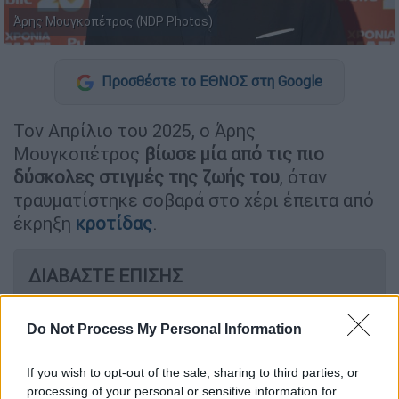
Άρης Μουγκοπέτρος (NDP Photos)
Προσθέστε το ΕΘΝΟΣ στη Google
Τον Απρίλιο του 2025, ο Άρης
Μουγκοπέτρος
βίωσε μία από τις πιο
δύσκολες στιγμές της ζωής του
, όταν
τραυματίστηκε σοβαρά στο χέρι έπειτα από
έκρηξη
κροτίδας
.
ΔΙΑΒΑΣΤΕ ΕΠΙΣΗΣ
Μουσική
|
05.07.2026 20:31
Do Not Process My Personal Information
Ο Ρόκκος απαντά στην «οργή» του
Άδωνι: «Είπατε ότι με συμπαθείτε
If you wish to opt-out of the sale, sharing to third parties, or
πολύ, μακάρι να μπορούσα να πω κι
processing of your personal or sensitive information for