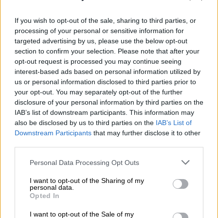
If you wish to opt-out of the sale, sharing to third parties, or
processing of your personal or sensitive information for
targeted advertising by us, please use the below opt-out
section to confirm your selection. Please note that after your
opt-out request is processed you may continue seeing
interest-based ads based on personal information utilized by
Ελλάδα
|
05.07.2026 22:28
us or personal information disclosed to third parties prior to
Αυτά καλό είναι να μην γίνονται:
your opt-out. You may separately opt-out of the further
Μεθυσμένη κουμπάρα διέκοψε γάμο στο
disclosure of your personal information by third parties on the
Κορωπί... και φίλησε τον ιερέα
IAB’s list of downstream participants. This information may
also be disclosed by us to third parties on the
IAB’s List of
Πρωτοφανές περιστατικό και μεγάλη
Downstream Participants
that may further disclose it to other
αναστάτωση σημειώθηκε σε γάμο στο
third parties.
Κορωπί
Please note that this website/app uses one or more Google
Personal Data Processing Opt Outs
services and may gather and store information including but
not limited to your visit or usage behaviour. You may click to
I want to opt-out of the Sharing of my
personal data.
grant or deny consent to Google and its third-party tags to
Opted In
use your data for below specified purposes in below Google
consent section.
I want to opt-out of the Sale of my