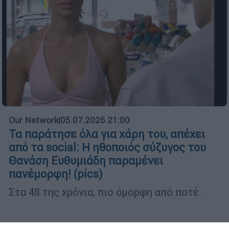
Our Network
|
05.07.2026 21:00
Τα παράτησε όλα για χάρη του, απέχει
από τα social: H ηθοποιός σύζυγος του
Θανάση Ευθυμιάδη παραμένει
πανέμορφη! (pics)
Στα 48 της χρόνια, πιο όμορφη από ποτέ.