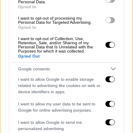
Personal Data.
Opted In
I want to opt-out of processing my
Personal Data for Targeted Advertising.
Opted In
I want to opt-out of Collection, Use,
Retention, Sale, and/or Sharing of my
Personal Data that Is Unrelated with the
Purposes for which it was collected.
Opted Out
Google consents
Ελλάδα
|
05.07.2026 22:11
Κλήρωση Τζόκερ: Οι τυχεροί αριθμοί για
I want to allow Google to enable storage
τα 4,1 εκατ. ευρώ
related to advertising like cookies on web or
device identifiers in apps.
Μήπως κερδίσατε;
I want to allow my user data to be sent to
Google for online advertising purposes.
I want to allow Google to send me
personalized advertising.