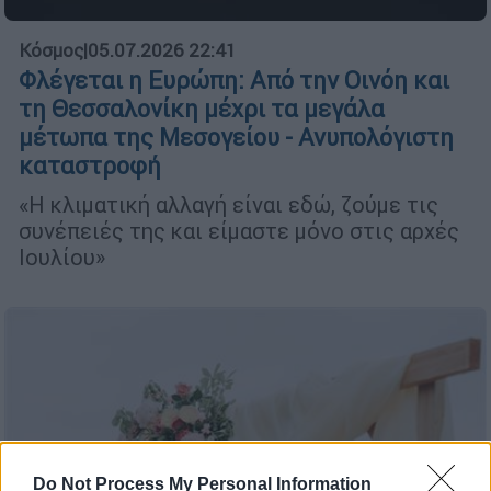
Κόσμος
|
05.07.2026 22:41
Φλέγεται η Ευρώπη: Από την Οινόη και
τη Θεσσαλονίκη μέχρι τα μεγάλα
μέτωπα της Μεσογείου - Ανυπολόγιστη
καταστροφή
«Η κλιματική αλλαγή είναι εδώ, ζούμε τις
συνέπειές της και είμαστε μόνο στις αρχές
Ιουλίου»
Do Not Process My Personal Information