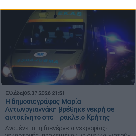
Ελλάδα
|
05.07.2026 21:51
Η δημοσιογράφος Μαρία
Αντωνογιαννάκη βρέθηκε νεκρή σε
αυτοκίνητο στο Ηράκλειο Κρήτης
Αναμένεται η διενέργεια νεκροψίας-
νεκροτομής, προκειμένου να διευκρινιστούν