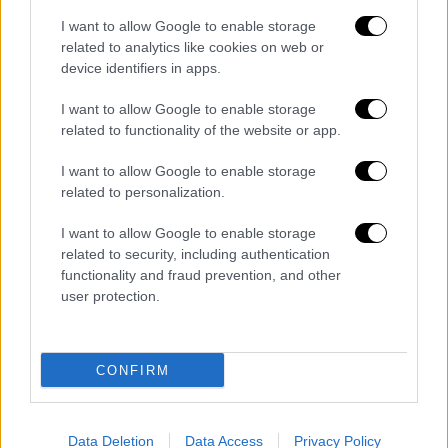
I want to allow Google to enable storage
related to analytics like cookies on web or
device identifiers in apps.
I want to allow Google to enable storage
related to functionality of the website or app.
I want to allow Google to enable storage
related to personalization.
I want to allow Google to enable storage
Ελλάδα
|
05.07.2026 22:05
related to security, including authentication
Φωτιά στο Ωραιόκαστρο: Μέχρι την
functionality and fraud prevention, and other
Αττική και την Κόρινθο έφτασε το
user protection.
τοξικό νέφος
Τι εξηγεί ο μετεωρολόγος Θοδωρής
CONFIRM
Κολυδάς
Data Deletion
Data Access
Privacy Policy