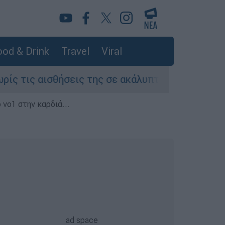
od & Drink
Travel
Viral
θήσεις της σε ακάλυπτο πολυκατοικίας στη Μιχ
 νο1 στην καρδιά...