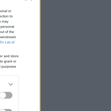
sonal or
ection to
ou may
 personal
out of the
 downstream
B’s List of
er and store
to grant or
ed purposes