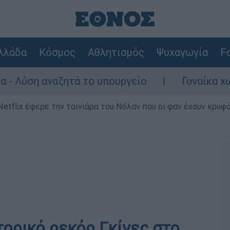
λλάδα
Κόσμος
Αθλητισμός
Ψυχαγωγία
Fo
ζητά το υπουργείο
Γυναίκα χωρίς τις αισ
Netflix έφερε την ταινιάρα του Νόλαν που οι φαν έχουν κρυφό
στορικό ρεκόρ Γκίνες στο