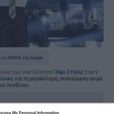
 το ΕΘΝΟΣ στη Google
έλος των One Direction
Χάρι Στάιλς
(Harry
Γκίνες
για τη μεγαλύτερη, συνεχόμενη σειρά
του Λονδίνου
.
ocess My Personal Information