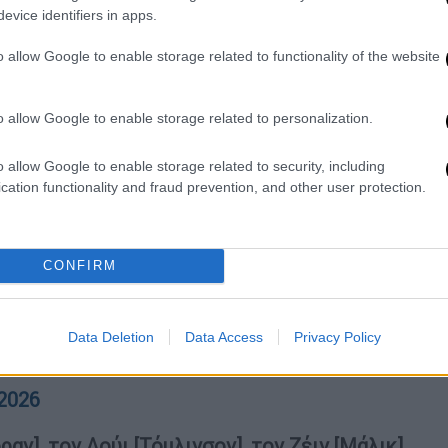
τυχίες όπως τα «Aperture» και «Dance No
evice identifiers in apps.
ll the Time. Disco, Occasionally», καθώς και
o allow Google to enable storage related to functionality of the website
 τα
«Adore You», «Watermelon Sugar» και
 τη διάρκεια της συναυλίας ο Στάιλς έκανε
ία του με τους One Direction.
o allow Google to enable storage related to personalization.
 αν δεν υπήρχαν τέσσερις φίλοι μου που
o allow Google to enable storage related to security, including
τής της διαδρομής» είπε.
cation functionality and fraud prevention, and other user protection.
stage tonight:
CONFIRM
asn't for four friends of mine that were a
nt to thank Niall, Louis, Zayn and my dear
ything that I learned in this time, the…
Data Deletion
Data Access
Privacy Policy
 2026
ν], τον Λούι [Τόμλινσον], τον Ζέιν [Μάλικ]