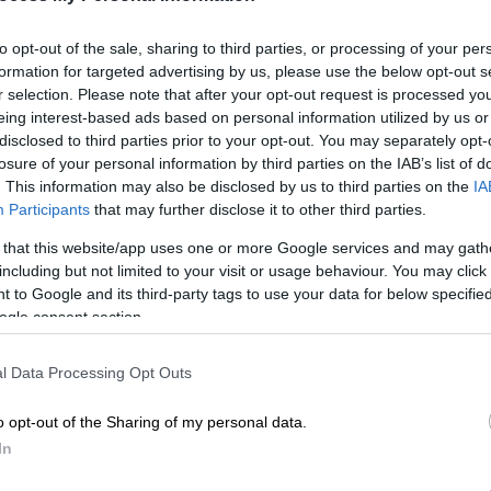
ανεπιστημιακό μάθημα στον Καναδά
to opt-out of the sale, sharing to third parties, or processing of your per
formation for targeted advertising by us, please use the below opt-out s
r selection. Please note that after your opt-out request is processed y
eing interest-based ads based on personal information utilized by us or
disclosed to third parties prior to your opt-out. You may separately opt-
losure of your personal information by third parties on the IAB’s list of
ηνή το βράδυ του Σαββάτου, καθώς
. This information may also be disclosed by us to third parties on the
IA
t εμφανίσεών του στο πλαίσιο της
Participants
that may further disclose it to other third parties.
, η οποία ξεκίνησε στις 12 Ιουνίου.
 that this website/app uses one or more Google services and may gath
including but not limited to your visit or usage behaviour. You may click 
ιότερη παραμονή καλλιτέχνη στο
 to Google and its third-party tags to use your data for below specifi
σι οι Coldplay με 10 διαδοχικές εμφανίσεις
.
ogle consent section.
νο να δώσει έξι συναυλίες στο Γουέμπλεϊ,
l Data Processing Opt Outs
φανίσεών του λόγω της πολύ υψηλής
o opt-out of the Sharing of my personal data.
In
ther tour have made music history,
the longest residency by a musician at