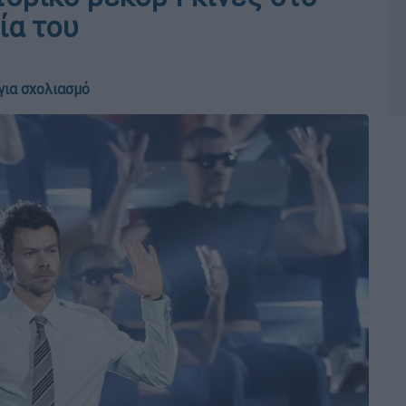
ία του
για σχολιασμό