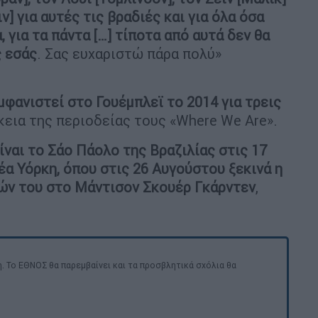
ν] για αυτές τις βραδιές και για όλα όσα
, για τα πάντα […] τίποτα από αυτά δεν θα
ς εσάς
. Σας ευχαριστώ πάρα πολύ»
μφανιστεί στο Γουέμπλεϊ το 2014 για τρεις
κεια της περιοδείας τους «Where We Are».
ίναι το Σάο Πάολο της Βραζιλίας στις 17
έα Υόρκη, όπου στις 26 Αυγούστου ξεκινά η
ών του στο Μάντισον Σκουέρ Γκάρντεν
,
. Το ΕΘΝΟΣ θα παρεμβαίνει και τα προσβλητικά σχόλια θα