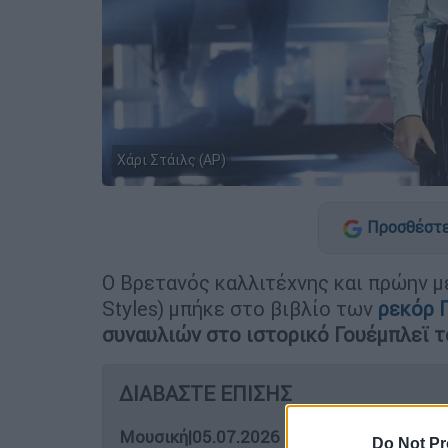
Χάρι Στάιλς (AP)
Προσθέστε
Ο Βρετανός καλλιτέχνης και πρώην μ
Styles) μπήκε στο βιβλίο των
ρεκόρ 
συναυλιών στο ιστορικό Γουέμπλεϊ 
ΔΙΑΒΑΣΤΕ ΕΠΙΣΗΣ
Μουσική
|
05.07.2026 12:50
Do Not Pr