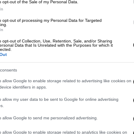
o opt-out of the Sale of my Personal Data.
 run.
In
to opt-out of processing my Personal Data for Targeted
m 🏆
pic.twitter.com/dXfUuvTHwP
ing.
In
R)
July 5, 2026
o opt-out of Collection, Use, Retention, Sale, and/or Sharing
ersonal Data that Is Unrelated with the Purposes for which it
ρι Στάιλς, που έσπασε το ρεκόρ,
αποτελεί
lected.
Out
ίας και του πολιτισμικού αντίκτυπου των
απίστευτης σύνδεσης που έχει με τους
consents
 Guinness World Records, Γουίλ Μάνφορντ
o allow Google to enable storage related to advertising like cookies on
evice identifiers in apps.
πιο εμβληματικούς χώρους συναυλιών στον
o allow my user data to be sent to Google for online advertising
είς τις περισσότερες συνεχόμενες
s.
νο περιοδείας είναι ένα εξαιρετικό
to allow Google to send me personalized advertising.
του,
περίπου 80.000 θαυμαστές
o allow Google to enable storage related to analytics like cookies on