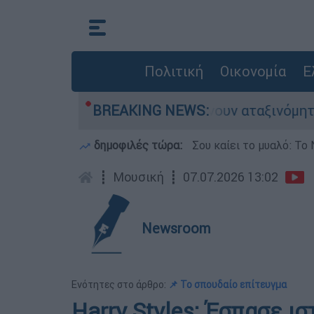
Πολιτική
Οικονομία
Ε
 αυτοκίνητα παραμένουν αταξινόμητα - Λύση ανα
BREAKING NEWS:
δημοφιλές τώρα:
Σου καίει το μυαλό: Το 
┋
Μουσική
┋
07.07.2026 13:02
Newsroom
Ενότητες στο άρθρο:
📌 Το σπουδαίο επίτευγμα
Harry Styles: Έσπασε ι