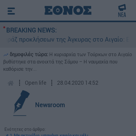
BREAKING NEWS:
προκλήσεων της Άγκυρας στο Αιγαίο: Εικονική 
δημοφιλές τώρα:
Η κυριαρχία των Τούρκων στο Αιγαίο
βυθίστηκε στα ανοιχτά της Σάμου – Η ναυμαχία που
καθόρισε την...
┋
Open life
┋
28.04.2020 14:52
Newsroom
Ενότητες στο άρθρο:
📌 1. Με ακτινίδιο, μπανάνα, κεφίρ και μέλι