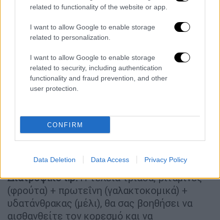
related to functionality of the website or app.
Υλικά:
I want to allow Google to enable storage
1/2
μπανάνα,
1/2
μήλο,
1
χούφτα, παγωμένα
related to personalization.
berries,
3-4
φράουλες,
1
κουταλάκι του γλυκού ηλιόσποροι,
2
I want to allow Google to enable storage
κουταλιές της σούπας γιαούρτι 2%,
1/2
related to security, including authentication
functionality and fraud prevention, and other
κούπα γάλα 1,5%,
1
κουταλάκι του γλυκού
user protection.
μέλι
Εκτέλεση:
Χτυπάτε στο blender όλα
τα υλικά εκτός από την μπανάνα, τις
CONFIRM
φράουλες και τους ηλιόσπορους. Με τα
τελευταία τρία στολίζετε το πιάτο σας.
Data Deletion
Data Access
Privacy Policy
∆
ιατροφικό tip:
Η τέλεια τριάδα, βιταμίνες
(φρούτα) + πρωτεΐνη (γαλακτοκομικά) +
υδατάνθρακας (μέλι), θα σας βοηθήσει να
αισθανθείτε τον κορεσμό και να