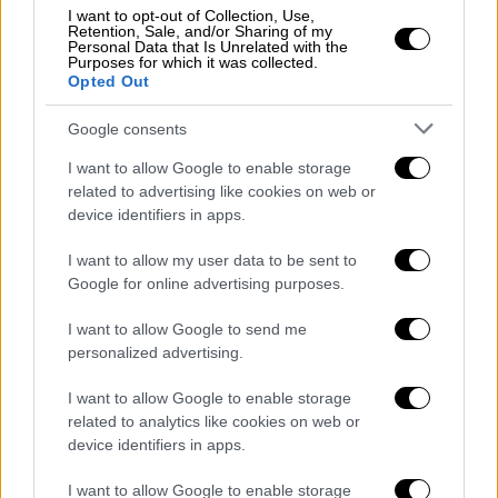
I want to opt-out of Collection, Use,
Retention, Sale, and/or Sharing of my
Υλικά:
Personal Data that Is Unrelated with the
Purposes for which it was collected.
1
μήλο,
1/2
μπανάνα,
Opted Out
1
κουταλάκι του γλυκού μέλι,
1
κουταλάκι
του γλυκού ταχίνι,
1/2
κούπα κεφίρ, κανέλα
Google consents
I want to allow Google to enable storage
Εκτέλεση:
Προσθέτετε όλα τα υλικά στο
related to advertising like cookies on web or
blender και τα σερβίρετε με λίγη κανέλα &
device identifiers in apps.
1/2 μήλο.
I want to allow my user data to be sent to
Google for online advertising purposes.
∆
ιατροφικό tip:
Το κεφίρ ως σύμμαχος της
υγείας σας, ειδικά στην παρούσα κατάσταση,
I want to allow Google to send me
συμβάλλει στην καλή λειτουργία του
personalized advertising.
εντέρου και ενισχύει τη φυσική άμυνα του
I want to allow Google to enable storage
οργανισμού σας.
related to analytics like cookies on web or
device identifiers in apps.
4. Με μπανάνα, μήλο, ηλιόσπορους και
γιαούρτι
I want to allow Google to enable storage