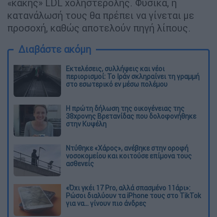
«κακής» LDL χοληστερόλης. Φυσικά, η
κατανάλωσή τους θα πρέπει να γίνεται με
προσοχή, καθώς αποτελούν πηγή λίπους.
Διαβάστε ακόμη
Εκτελέσεις, συλλήψεις και νέοι
περιορισμοί: Το Ιράν σκληραίνει τη γραμμή
στο εσωτερικό εν μέσω πολέμου
Η πρώτη δήλωση της οικογένειας της
38χρονης Βρετανίδας που δολοφονήθηκε
στην Κυψέλη
Ντύθηκε «Χάρος», ανέβηκε στην οροφή
νοσοκομείου και κοιτούσε επίμονα τους
ασθενείς
«Όχι γκέι 17 Pro, αλλά σπασμένο 11άρι»:
Ρώσοι διαλύουν τα iPhone τους στο TikTok
για να... γίνουν πιο άνδρες