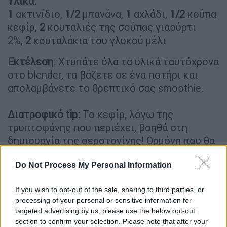
Υλικά:
1
ακτινίδιο,
1/2
μπανάνα,
1
αχλάδι,
1/2
κούπα
κεφίρ,
2
κουταλιές της σούπας γιαούρτι
2%,
2
κουταλάκια του γλυκού μέλι
Εκτέλεση
: Χτυπάτε όλα τα υλικά ταυτόχρονα
στο blender, τα βάζετε σε ένα ποτήρι και
απολαμβάνετε το θρεπτικό σας smoothie.
∆ιατροφικό tip:
Το κεφίρ, λόγω της
τρυπτοφάνης που περιέχει, βοηθά στη
δημιουργία της σεροτονίνης! Ορμόνη που θα
σας χρειαστεί αυτές τις μοναχικές ημέρες
Do Not Process My Personal Information
που περνάτε, αφού είναι αντίπαλος της
κατάθλιψης και του στρες.
If you wish to opt-out of the sale, sharing to third parties, or
2. Με φράουλες, μπανάνα, μέλι και
processing of your personal or sensitive information for
targeted advertising by us, please use the below opt-out
γάλα
section to confirm your selection. Please note that after your