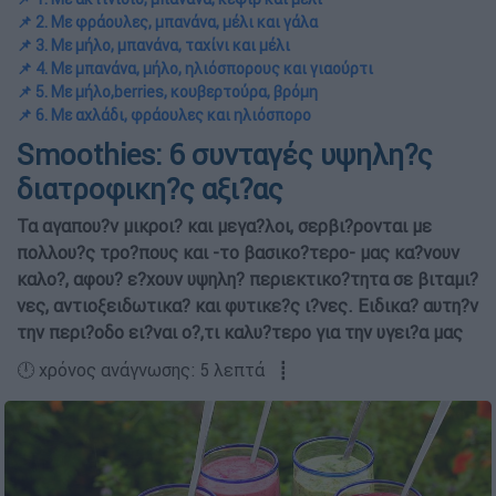
📌 2. Με φράουλες, μπανάνα, μέλι και γάλα
📌 3. Με μήλο, μπανάνα, ταχίνι και μέλι
📌 4. Με μπανάνα, μήλο, ηλιόσπορους και γιαούρτι
📌 5. Με μήλο,berries, κουβερτούρα, βρόμη
📌 6. Με αχλάδι, φράουλες και ηλιόσπορο
Smoothies: 6 συνταγές υψηλη?ς
διατροφικη?ς αξι?ας
Τα αγαπου?ν μικροι? και μεγα?λοι, σερβι?ρονται με
πολλου?ς τρο?πους και -το βασικο?τερο- μας κα?νουν
καλο?, αφου? ε?χουν υψηλη? περιεκτικο?τητα σε βιταμι?
νες, αντιοξειδωτικα? και φυτικε?ς ι?νες. Ειδικα? αυτη?ν
την περι?οδο ει?ναι ο?,τι καλυ?τερο για την υγει?α μας
🕛 χρόνος ανάγνωσης: 5 λεπτά ┋