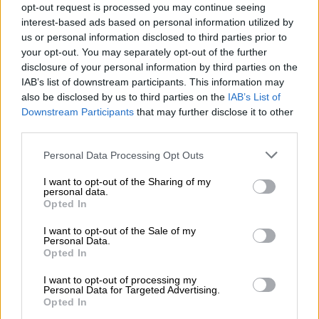
opt-out request is processed you may continue seeing
Υλικά:
interest-based ads based on personal information utilized by
1/2
μπανάνα,
3
φράουλες ή
us or personal information disclosed to third parties prior to
1
ακτινίδιο,
1
κουταλάκι του γλυκού μέλι,
your opt-out. You may separately opt-out of the further
disclosure of your personal information by third parties on the
1/2
κούπα γάλα 1,5%,
IAB’s list of downstream participants. This information may
1
κουταλιά της σούπας γιαούρτι 2%
also be disclosed by us to third parties on the
IAB’s List of
Downstream Participants
that may further disclose it to other
Εκτέλεση:
Χτυπάτε όλα τα υλικά ταυτόχρονα
third parties.
στο blender, τα βάζετε σε ένα ποτήρι και
Please note that this website/app uses one or more Google
απολαμβάνετε το θρεπτικό σας smoothie.
Personal Data Processing Opt Outs
services and may gather and store information including but
not limited to your visit or usage behaviour. You may click to
I want to opt-out of the Sharing of my
∆
ιατροφικό tip:
Το κεφίρ, λόγω της
personal data.
grant or deny consent to Google and its third-party tags to
Opted In
τρυπτοφάνης που περιέχει, βοηθά στη
use your data for below specified purposes in below Google
consent section.
δημιουργία της σεροτονίνης! Ορμόνη που θα
I want to opt-out of the Sale of my
Personal Data.
σας χρειαστεί αυτές τις μοναχικές ημέρες
Opted In
που περνάτε, αφού είναι αντίπαλος της
I want to opt-out of processing my
κατάθλιψης και του στρες.
Personal Data for Targeted Advertising.
Opted In
3. Με μήλο, μπανάνα, ταχίνι και μέλι