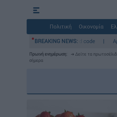
Πολιτική
Οικονομία
Ελ
ετρο - Οι περιοχές σε red code
BREAKING NEWS:
Αμερικαν
Πρωινή ενημέρωση:
➔ Δείτε τα πρωτοσέλι
σήμερα