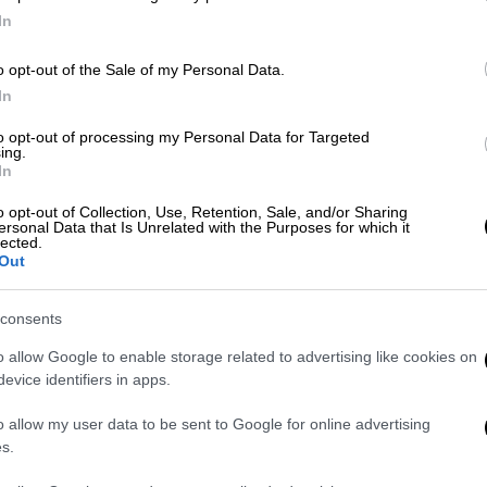
In
Open life
|
28.04.2020 14:52
Smoothies: 6 συνταγές υψηλη?ς
o opt-out of the Sale of my Personal Data.
διατροφικη?ς αξι?ας
In
ΑΠ
Μ
Τα αγαπου?ν μικροι? και μεγα?λοι,
to opt-out of processing my Personal Data for Targeted
Α
ing.
σερβι?ρονται με πολλου?ς τρο?πους
In
και -το βασικο?τερο- μας κα?νουν
καλο?, αφου? ε?χουν υψηλη?
o opt-out of Collection, Use, Retention, Sale, and/or Sharing
ersonal Data that Is Unrelated with the Purposes for which it
περιεκτικο?τητα σε βιταμι?νες,
lected.
Δε
Out
αντιοξειδωτικα? και φυτικε?ς ι?νες.
Δ
Ειδικα? αυτη?ν την περι?οδο ει?ναι
ο?,τι καλυ?τερο για την υγει?α μας
consents
o allow Google to enable storage related to advertising like cookies on
evice identifiers in apps.
Δε
φράουλες
αποτοξίνωση
Δ
o allow my user data to be sent to Google for online advertising
s.