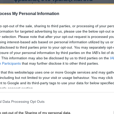
ελαφρύ smoothie να τις
απολαύσετε
ocess My Personal Information
Έχετε επιπλέον λόγους να
to opt-out of the sale, sharing to third parties, or processing of your per
ενισχύσετε την ανοιξιάτικη διατροφή
formation for targeted advertising by us, please use the below opt-out s
σας με τις υπέροχες φράουλες, εκτός
r selection. Please note that after your opt-out request is processed y
από τη θεσπέσια γλυκόξινη γεύση
eing interest-based ads based on personal information utilized by us or
τους, και το άρωμά τους. Ας τους
disclosed to third parties prior to your opt-out. You may separately opt-
δούμε με μια ματιά.
losure of your personal information by third parties on the IAB’s list of
. This information may also be disclosed by us to third parties on the
IA
Participants
that may further disclose it to other third parties.
Food & Drink
|
31.08.2021 09:22
4 smoothies με γεύση καλοκαιριού
 that this website/app uses one or more Google services and may gath
including but not limited to your visit or usage behaviour. You may click 
Βάζεις όλα τα υλικά στο μπλέντερ και
 to Google and its third-party tags to use your data for below specifi
σε μερικά λεπτά έχεις ένα
ogle consent section.
Κε
δροσιστικό πρωινό ποτό, πλούσιο σε
γεύση και θρεπτικά συστατικά, που
Κ
l Data Processing Opt Outs
σου φτιάχνει τη διάθεση και σε
0
γεμίζει ενέργεια
o opt-out of the Sharing of my personal data.