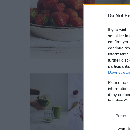
Do Not Pr
If you wish 
sensitive in
confirm you
continue se
information 
further disc
participants
Downstream 
Please note
information 
deny consent
in below Go
Persona
I want t