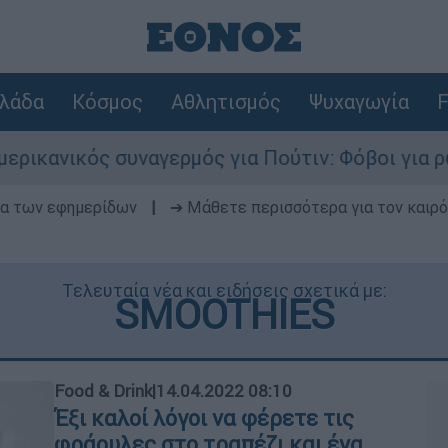
λάδα
Κόσμος
Αθλητισμός
Ψυχαγωγία
F
ικός συναγερμός για Πούτιν: Φόβοι για ρωσικό 
δα των εφημερίδων
|
➔ Μάθετε περισσότερα για τον καιρό
Τελευταία νέα και ειδήσεις σχετικά με:
SMOOTHIES
Food & Drink
|
14.04.2022 08:10
Έξι καλοί λόγοι να φέρετε τις
φράουλες στο τραπέζι και ένα