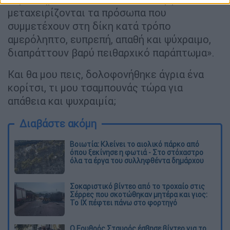
µεταχειρίζονται τα πρόσωπα που
συµµετέχουν στη δίκη κατά τρόπο
αµερόληπτο, ευπρεπή, απαθή και ψύχραιµο,
διαπράττουν βαρύ πειθαρχικό παράπτωµα».
Και θα μου πεις, δολοφονήθηκε άγρια ένα
κορίτσι, τι μου τσαμπουνάς τώρα για
απάθεια και ψυχραιμία;
Διαβάστε ακόμη
Βοιωτία: Κλείνει το αιολικό πάρκο από
όπου ξεκίνησε η φωτιά - Στο στόχαστρο
όλα τα έργα του συλληφθέντα δημάρχου
Σοκαριστικό βίντεο από το τροχαίο στις
Σέρρες που σκοτώθηκαν μητέρα και γιος:
Το ΙΧ πέφτει πάνω στο φορτηγό
Ο Ερυθρός Σταυρός έσβησε βίντεο για το