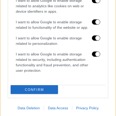
I want to allow Google to enable storage
να δείχνει ωραίος σε αυτή την ηλικία έχει
related to analytics like cookies on web or
device identifiers in apps.
αφήσει έναν εν δυνάμει εγκληματία να
κυκλοφορεί ελεύθερος».
I want to allow Google to enable storage
related to functionality of the website or app.
Μια φίλη που εκτιμώ πολύ, σχολιάζοντας το
θέμα στο Facebook, έγραφε: «Έκανα εργασία
I want to allow Google to enable storage
για το θέμα και δεν κατάφερα να μη γράψω
related to personalization.
με το θυμικό μου. Αυτό έπαθε και η
I want to allow Google to enable storage
Εισαγγελέας και θέλω να την φιλήσω».
related to security, including authentication
ΟΜΩΣ, άλλη η θέση της εισαγγελέως, και
functionality and fraud prevention, and other
διαφορετική η δική μας.
user protection.
Σε εκείνη δεν επιτρέπεται να κρίνει με το
θυμικό, ούτε να εκφράζεται με αυτό. Το
CONFIRM
άρθρο 332 ΚΠΔ αναφέρει για την
συμπεριφορά των δικαστικών λειτουργών:
«Αν κατά τη διάρκεια της διαδικασίας στο
Data Deletion
Data Access
Privacy Policy
ακροατήριο οι δικαστικοί λειτουργοί δεν