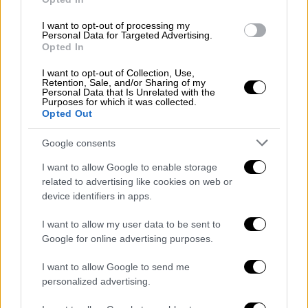
Όμως ήταν μια εισαγγελική αγόρευση κατά
την οποία δεν τηρήθηκαν οι προβλεπόμενες
I want to opt-out of processing my
από το δικαιϊκο μας σύστημα «αποστάσεις»,
Personal Data for Targeted Advertising.
Opted In
με αποκορύφωση την αποδοχή των
λουλουδιών κατά τη διάρκεια της
I want to opt-out of Collection, Use,
Retention, Sale, and/or Sharing of my
διαδικασίας από την οικογένεια Τοπαλούδη.
Personal Data that Is Unrelated with the
Purposes for which it was collected.
Μάλιστα, ανέβηκε στην προσωπική σελίδα
Opted Out
της εισαγγελέως σε μέσο κοινωνικής
δικτύωσης σχετική φωτογραφία με λεζάντα:
Google consents
«το πολυτιμότερο δώρο της ζωής μου». Οι
I want to allow Google to enable storage
γονείς έπραξαν όπως ένιωθαν και καλώς.
related to advertising like cookies on web or
Όμως η εισαγγελέας έχει εκπαιδευτεί για να
device identifiers in apps.
μην αντιδρά όπως θα αντιδρούσαμε εμείς.
I want to allow my user data to be sent to
Google for online advertising purposes.
Για παράδειγμα, βρίσκω κάπως προβληματική
I want to allow Google to send me
την διατύπωση: «Ο πατέρας του Ροδίτη
personalized advertising.
έκανε το τέρας που είναι σήμερα ο γιος του.
Ο πατέρας του, που γυμνάζεται γιατί θέλει