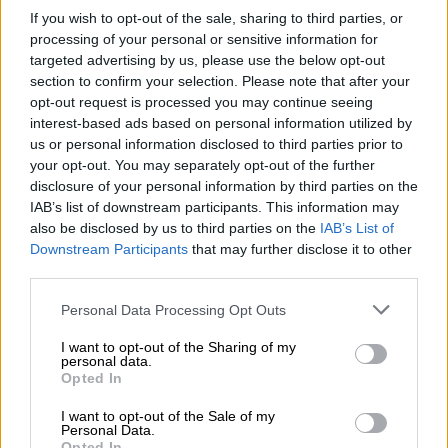
στην αγόρευσή της είπε όλα εκείνα που
If you wish to opt-out of the sale, sharing to third parties, or
σκέφτεται ο μέσος άνθρωπος για την
processing of your personal or sensitive information for
συγκεκριμένη υπόθεση. Και είπε αλήθειες. Η
targeted advertising by us, please use the below opt-out
Ελενη Τοπαλούδη δολοφονήθηκε άγρια και
section to confirm your selection. Please note that after your
opt-out request is processed you may continue seeing
από δυο άντρες, που ούτε την ύστατη στιγμή
interest-based ads based on personal information utilized by
δεν ανέλαβαν το βάρος της πράξης τους και
us or personal information disclosed to third parties prior to
εξακολουθούν να κρύβονται ο ένας πίσω από
your opt-out. You may separately opt-out of the further
τον άλλο.
disclosure of your personal information by third parties on the
IAB’s list of downstream participants. This information may
Ωστόσο, ήταν μια προβληματική αγόρευση.
also be disclosed by us to third parties on the
IAB’s List of
Θα μπορούσε ίσως να είναι ένας εξαιρετικός
Downstream Participants
that may further disclose it to other
third parties.
θεατρικός μονόλογος που αποδίδει στο
τέλος της παράστασης δικαιοσύνη και ο
Please note that this website/app uses one or more Google
Personal Data Processing Opt Outs
services and may gather and store information including but
θεατής φεύγει ανάλαφρος γιατί πληρώθηκε
not limited to your visit or usage behaviour. You may click to
I want to opt-out of the Sharing of my
το αίσθημα δικαίου που τον διακατέχει. Θα
personal data.
grant or deny consent to Google and its third-party tags to
Opted In
μπορούσε ίσως να είναι η συζήτηση σε μια
use your data for below specified purposes in below Google
παρέα.
consent section.
I want to opt-out of the Sale of my
Personal Data.
Opted In