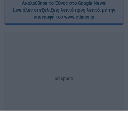
Ακολούθησε το Έθνος στο Google News!
Live όλες οι εξελίξεις λεπτό προς λεπτό, με την
υπογραφή του www.ethnos.gr