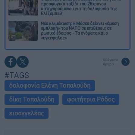
προσφυγικό ταξίδι του 26χρονου
κατηγορούμενου για τη δολοφονία της
Ελίζαμπεθ
Νέα κλιμάκωση: Η Μόσχα δείχνει «άμεση
εμπλοκή» του ΝΑΤΟ σε επιθέσεις σε
ρωσικό έδαφος - Τα ονόματα και ο
«εγκέφαλος»
επόμενο
άρθρο
#TAGS
δολοφονία Ελένη Τοπαλούδη
δίκη Τοπαλούδη
φοιτήτρια Ρόδος
εισαγγελέας