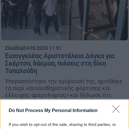
Ελλάδα
|
24.05.2020 11:51
Εισαγγελέας Αριστοτέλεια Δόγκα για
Σκέρτσο, δάκρυα, πιέσεις στη δίκη
Τοπαλούδη
Υπερασπίστηκε την αγόρευσή της, αρνήθηκε
τα περί «συναισθηματικής φόρτισης και
έλλειψης αμεροληψίας» και δήλωσε ότι
σκέφτεται και το ενδεχόμενο παραίτησης
από το Δικαστικό Σώμα
Do Not Process My Personal Information
If you wish to opt-out of the sale, sharing to third parties, or