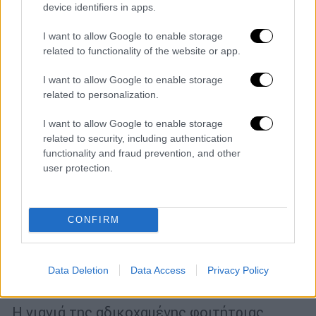
«Η δήλωση του Προέδρου του ΔΣΑ με
device identifiers in apps.
αφορμή τη δίκη Τοπαλούδη δεν μιλάει στο
I want to allow Google to enable storage
όνομα μας», τονίζουν δεκάδες δικηγόροι σε
related to functionality of the website or app.
κείμενό τους
I want to allow Google to enable storage
related to personalization.
I want to allow Google to enable storage
related to security, including authentication
functionality and fraud prevention, and other
user protection.
CONFIRM
Ελλάδα
|
18.05.2020 17:35
Γιαγιά Τοπαλούδη: «Μην κρύβετε τα
Data Deletion
Data Access
Privacy Policy
καθαρά της μάτια, δεν έκανε κάτι κακό»
Η γιαγιά της αδικοχαμένης φοιτήτριας