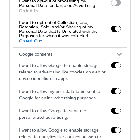
I want to opt-out of processing my
Personal Data for Targeted Advertising.
Opted In
I want to opt-out of Collection, Use,
Retention, Sale, and/or Sharing of my
Personal Data that Is Unrelated with the
Purposes for which it was collected.
Opted Out
Google consents
I want to allow Google to enable storage
related to advertising like cookies on web or
device identifiers in apps.
I want to allow my user data to be sent to
Google for online advertising purposes.
Ελλάδα
|
19.05.2020 09:47
I want to allow Google to send me
Τοπαλούδη: «Δεν μιλά εξ ονόματός μας ο
personalized advertising.
πρόεδρος του Δικηγορικού Συλλόγου» -
I want to allow Google to enable storage
Συλλογή υπογραφών
related to analytics like cookies on web or