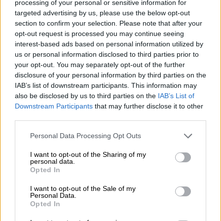
processing of your personal or sensitive information for
targeted advertising by us, please use the below opt-out
section to confirm your selection. Please note that after your
opt-out request is processed you may continue seeing
interest-based ads based on personal information utilized by
us or personal information disclosed to third parties prior to
your opt-out. You may separately opt-out of the further
disclosure of your personal information by third parties on the
IAB’s list of downstream participants. This information may
also be disclosed by us to third parties on the
IAB’s List of
Downstream Participants
that may further disclose it to other
third parties.
Please note that this website/app uses one or more Google
Personal Data Processing Opt Outs
Ελλάδα
|
22.05.2020 14:14
services and may gather and store information including but
Το «κατηγορώ» των γονέων Τοπαλούδη
not limited to your visit or usage behaviour. You may click to
I want to opt-out of the Sharing of my
personal data.
και η εξομολόγησή τους στον Σταύρο
grant or deny consent to Google and its third-party tags to
Opted In
Θεοδωράκη
use your data for below specified purposes in below Google
consent section.
I want to opt-out of the Sale of my
Περιγράφουν, μεταξύ άλλων, τη στιγμή που
Personal Data.
Opted In
έμαθαν τα δυσάρεστα νέα αλλά και για όσα
έζησαν στη διάρκεια της δίκης