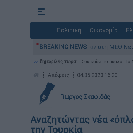
Πολιτική
Οικονομία
Ελ
 8 ημερών - Νοσηλευόταν στη ΜΕΘ Νεογνών
BREAKING NEWS:
δημοφιλές τώρα:
Σου καίει το μυαλό: Το 
┋
Απόψεις
┋
04.06.2020 16:20
Γιώργος Σκαφιδάς
Αναζητώντας νέα «όπλα
την Τουρκία