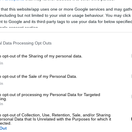
χώρα να δούμε
και
πέρα από το δίπολο
 that this website/app uses one or more Google services and may gath
; Το ότι η επιλογή του μονόπαντου
including but not limited to your visit or usage behaviour. You may click 
τος αποτύχει είναι πια σαφές από τη
 to Google and its third-party tags to use your data for below specifi
εται
.
ogle consent section.
σης ενίοτε καταλήγουμε να μας
l Data Processing Opt Outs
 με όρους «
ίσων αποστάσεων
» είναι επίσης
αχός» μας δεν είναι στο ΝΑΤΟ; Το εάν
o opt-out of the Sharing of my personal data.
η
στρατηγική
και
όραμα
για την Ελλάδα και
In
όσμο που αλλάζει, αυτό ας το απαντήσουν
ς το αναζητεί. Η
στρατιωτική
o opt-out of the Sale of my Personal Data.
α έπρεπε να θεωρείται δεδομένη και εκ των
In
οπλιστική επάρκεια
. Ακόμη και αυτά,
to opt-out of processing my Personal Data for Targeted
 δεδομένα όπως είναι η στρατιωτική
ing.
In
 υβριδικά «παιχνίδια πολέμου» των
o opt-out of Collection, Use, Retention, Sale, and/or Sharing
ersonal Data that Is Unrelated with the Purposes for which it
lected.
να είναι μόνο τα ποια θα ήταν η έκβαση μιας
Out