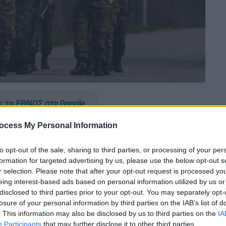
 το ΕΘΝΟΣ στη Google
ocess My Personal Information
σε ελλείμματα και παθογένειες ημεδαπής
«αντιμετωπίζουμε» τις
τουρκικές απειλές
με
to opt-out of the sale, sharing to third parties, or processing of your per
 το δέον γενέσθαι μεταξύ «άκρων».
formation for targeted advertising by us, please use the below opt-out s
ση; Υποχωρητικότητα ή επιθετικότητα;
r selection. Please note that after your opt-out request is processed y
ινώσεις; Πάνω σε αυτά τα διλήμματα
eing interest-based ads based on personal information utilized by us or
disclosed to third parties prior to your opt-out. You may separately opt-
ηνική στάση απέναντι στην Τουρκία.
losure of your personal information by third parties on the IAB’s list of
. This information may also be disclosed by us to third parties on the
IA
βριδικός και οι εξ ανατολών προκλήσεις
Participants
that may further disclose it to other third parties.