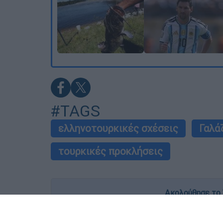
#TAGS
ελληνοτουρκικές σχέσεις
Γαλά
τουρκικές προκλήσεις
Ακολούθησε το 
Live όλες οι εξελίξεις λεπτό προς