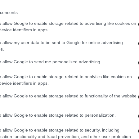
λεμικής σύρραξης. Ο κίνδυνος να χάσουμε
α πέσει ούτε μια «τουφεκιά» θα πρέπει
consents
o allow Google to enable storage related to advertising like cookies on
evice identifiers in apps.
δικός
. Διεξάγεται με tweets, likes και
μπι και think-tanks. Με ακαδημαϊκά papers
o allow my user data to be sent to Google for online advertising
ροσώπους (proxies, άτυπους ambassadors),
s.
φικά ή γεωτρύπανα στη θέση των παλαιών
to allow Google to send me personalized advertising.
ύν να υπάρχουν και να εξοπλίζονται.
ονειρικό κόσμο του ελληνικού παρελθόντος
o allow Google to enable storage related to analytics like cookies on
evice identifiers in apps.
ώσεις. Δεν μπορεί όμως να τα επιβάλλει
μφέροντα της Τουρκίας σε Αιγαίο,
o allow Google to enable storage related to functionality of the website
ς πρέπει να μάθουν ποια είναι η θέση
ρθρο του, του περασμένου Απριλίου, ο
o allow Google to enable storage related to personalization.
μπνευστής/εκφραστής της «
Γαλάζιας
πώνοντας έτσι και τη διάθεση με την οποία
o allow Google to enable storage related to security, including
δα το τουρκικό στρατιωτικό κατεστημένο
cation functionality and fraud prevention, and other user protection.