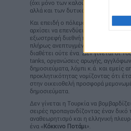
(όχι μόνο των καλούμενων Ευρασιανι
αλλά και των δυτικόστροφων Κεμαλι
Και επειδή ο πόλεμος είναι πια υβρι
αρχίσει να επενδύει περισσότερο σε
εξωστρεφή διεθνή προσανατολισμό. Δ
πλήρως ανεπτυγμένα αγγλόφωνα ΜΜΕ (
διαθέτει ούτε ένα. Δεν γίνεται οι Το
tanks, οργανώσεις αρωγής, αγγλόφων
δημοσιεύματα, λόμπι κ.ά. και εμείς 
προκλητικότητας νομίζοντας ότι έτσ
στην οικειοθελή προσφορά μεμονωμέ
δημοσιεύματα.
Δεν γίνεται η Τουρκία να βομβαρδίζε
σειρές προπαγανδίζοντας έναν δικό 
αναθεωρητισμό και η ελληνική πλευρά
ένα «
Κόκκινο Ποτάμι
».