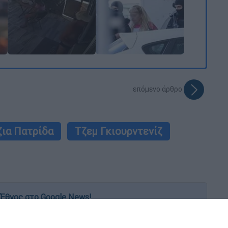
επόμενο άρθρο
ζια Πατρίδα
Τζεμ Γκιουρντενίζ
Έθνος στο Google News!
 λεπτό, με την υπογραφή του www.ethnos.gr