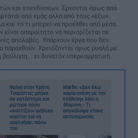
στών και επενδύσεων. Έρχονται όμως από
ξαρτάται από εμάς αλλά από τους «έξω».
 και το τι μπορεί να προέλθει από μέσα.
 είναι απαραίτητο να περιορίζεται σε
κές απολαβές. Υπάρχουν έργα που δεν
να παραχθούν. Χρειάζονται όμως μυαλά με
ή βούληση... ει δυνατόν υπερκομματική.
Φρίκη στην Κρήτη:
Marfin: «Δεν έχω
Τουρίστας μπήκε
καμία σχέση με την
σε κατάστημα και
επίθεση» λέει η
ρώτησε πόσο
46χρονη - Τι
«κοστίζει» ανήλικο
αποκάλυψε στους
κορίτσι για να
αστυνομικούς
ασελγήσει πάνω
του