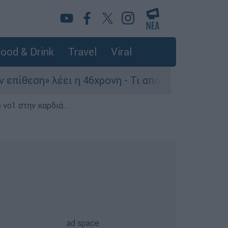
ood & Drink
Travel
Viral
» λέει η 46χρονη - Τι αποκάλυψε στους αστυνομι
 νο1 στην καρδιά...