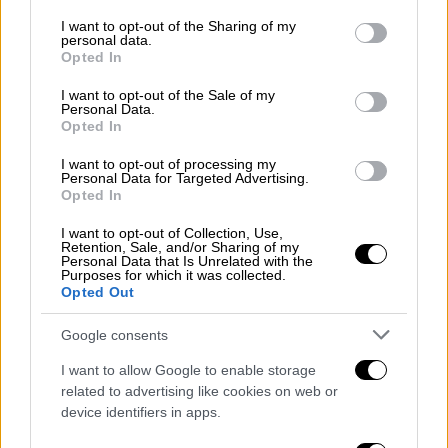
services and may gather and store information including but
Παραλλήλως, πριν την εκπνοή του 2020,
not limited to your visit or usage behaviour. You may click to
I want to opt-out of the Sharing of my
Τουρκία και Ηνωμένο Βασίλειο υπέγραψαν
personal data.
grant or deny consent to Google and its third-party tags to
Opted In
συμφωνία ελεύθερου εμπορίου και
use your data for below specified purposes in below Google
consent section.
προανήγγειλαν σύσφιξη των μεταξύ τους
I want to opt-out of the Sale of my
Personal Data.
εμπορικών δεσμών. Επιπλέον Ισπανία και
Opted In
Ιταλία επενδύουν στον τουρκικό τραπεζικό
I want to opt-out of processing my
τομέα, ενώ οι γερμανοτουρκικές σχέσεις
Personal Data for Targeted Advertising.
αποτελούν ξεχωριστό κεφάλαιο
Opted In
πολυεπίπεδης ανάλυσης.
I want to opt-out of Collection, Use,
Retention, Sale, and/or Sharing of my
Personal Data that Is Unrelated with the
Το μαχητικό
Eurofighter Typhoon
Purposes for which it was collected.
κατασκευάζεται από μια κοινοπραξία
Opted Out
αεροπορικών βιομηχανιών που αποτελείται
Google consents
από την ιταλική
Aeritalia
, τη βρετανική
Bae
Systems
, την ισπανική
CASA
και τη
I want to allow Google to enable storage
related to advertising like cookies on web or
γερμανική
EADS
. Έτερες εταιρίες
device identifiers in apps.
προερχόμενες από τις ίδιες χώρες,
εμπλέκονται στην κατασκευή κινητήρων