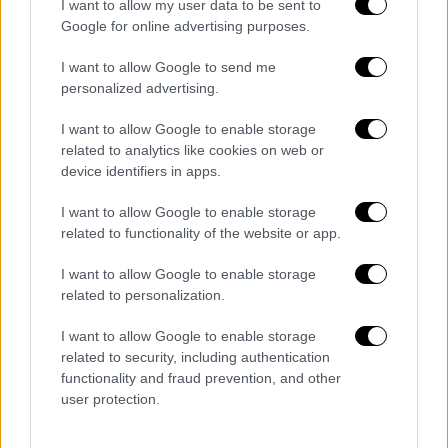
I want to allow my user data to be sent to
(
κοινοπραξία EuroJet
), ηλεκτρονικών κτλ.
Google for online advertising purposes.
Γιατί όμως το Eurofighter θα αποτελούσε
I want to allow Google to send me
«σοφή» επιλογή για την Άγκυρα; Πρωτίστως
personalized advertising.
θα ενδυνάμωνε τους οικονομικούς και
εμπορικούς δεσμούς με τις 4 χώρες που
I want to allow Google to enable storage
related to analytics like cookies on web or
απαρτίζουν το κατασκευαστικό
device identifiers in apps.
κονσόρτιουμ. Επιπλέον θα προμηθεύονταν
ένα μαχητικό που κατασκευάζεται από
I want to allow Google to enable storage
νατοϊκές χώρες, αποφεύγοντας μια
related to functionality of the website or app.
επανάληψη της ιστορίας των S-400,
I want to allow Google to enable storage
αποδεικνύοντας παράλληλα την προσήλωση
related to personalization.
προς τους ευρωατλαντικούς δεσμούς. Και
τέλος θα σηματοδοτούσε την ένταξη στις
I want to allow Google to enable storage
related to security, including authentication
τάξεις της τουρκικής αεροπορίας, ενός
functionality and fraud prevention, and other
μαχητικού υψηλών επιδόσεων. Η Ιταλία
user protection.
μάλιστα, έχει επανειλημμένα προβεί σε
ανάλογες «κρούσεις» προς την τουρκική