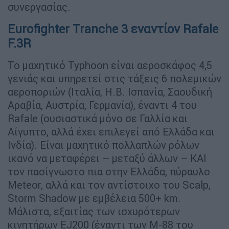
συνεργασίας.
Eurofighter Tranche 3 εναντίον Rafale
F.3R
To μαχητικό Typhoon είναι αεροσκάφος 4,5
γενιάς και υπηρετεί στις τάξεις 6 πολεμικών
αεροποριών (Ιταλία, Η.Β. Ισπανία, Σαουδική
Αραβία, Αυστρία, Γερμανία), έναντι 4 του
Rafale (ουσιαστικά μόνο σε Γαλλία και
Αίγυπτο, αλλά έχει επιλεγεί από Ελλάδα και
Ινδία). Είναι μαχητικό πολλαπλών ρόλων
ικανό να μεταφέρει – μεταξύ άλλων – ΚΑΙ
τον πασίγνωστο πια στην Ελλάδα, πύραυλο
Meteor, αλλά και τον αντίστοιχο του Scalp,
Storm Shadow με εμβέλεια 500+ km.
Μάλιστα, εξαιτίας των ισχυρότερων
κινητήρων EJ200 (έναντι των Μ-88 του