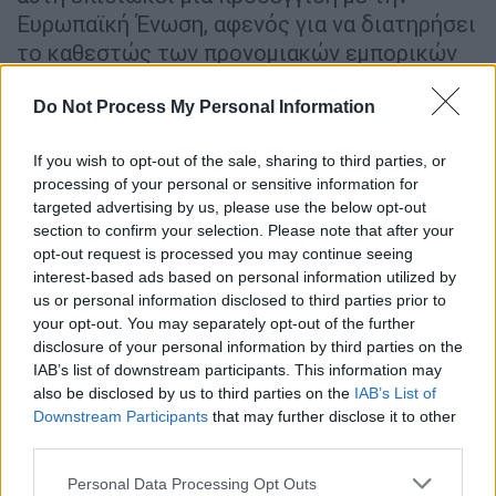
Ευρωπαϊκή Ένωση, αφενός για να διατηρήσει
το καθεστώς των προνομιακών εμπορικών
σχέσεων και να επιτύχει μια νέα
ευνοϊκότερη συμφωνία για το
Do Not Process My Personal Information
Μεταναστευτικό, αφετέρου να αποφύγει την
If you wish to opt-out of the sale, sharing to third parties, or
επιβολή περαιτέρω κυρώσεων εις βάρος
processing of your personal or sensitive information for
φυσικών προσώπων και λοιπών οντοτήτων,
targeted advertising by us, please use the below opt-out
κάτι το οποίο πιθανόν να συμβεί στην
section to confirm your selection. Please note that after your
επερχόμενη σύνοδο κορυφής του Μαρτίου,
opt-out request is processed you may continue seeing
interest-based ads based on personal information utilized by
όπως αναφέρουν ανεπίσημες πηγές της
us or personal information disclosed to third parties prior to
ευρωπαϊκής διπλωματίας. Την προηγούμενη
your opt-out. You may separately opt-out of the further
εβδομάδα ο κύριος Ερντογάν ολοκλήρωσε
disclosure of your personal information by third parties on the
επαφές με την πρόεδρο της Ευρωπαϊκής
IAB’s list of downstream participants. This information may
also be disclosed by us to third parties on the
IAB’s List of
Επιτροπής κα Ούρσουλα φον ντερ Λάιεν, ενώ
Downstream Participants
that may further disclose it to other
ο Τούρκος υπουργός εξωτερικών
third parties.
κ. Τσαβούσογλου επισφράγισε τα
Please note that this website/app uses one or more Google
εξοπλιστικά deal με την Ισπανία.
Personal Data Processing Opt Outs