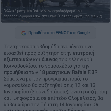
Γαλλικό μαχητικό Rafale στον αεροδιάδρομο του
αεροπλανοφόρου Σαρλ Ντε Γκωλ ( Philippe Lopez, Pool via AP)
Προσθέστε το ΕΘΝΟΣ στη Google
Την τρέχουσα εβδομάδα αναμένεται να
εισαχθεί προς συζήτηση στην
επιτροπή
εξωτερικών
και
άμυνας
του ελληνικού
Κοινοβουλίου, το νομοσχέδιο για την
προμήθεια
των
18 μαχητικών Rafale F.3R
.
Σύμφωνα με τον προγραμματισμό, το
νομοσχέδιο θα συζητηθεί στις 12 και 13
Ιανουαρίου (3 συνεδριάσεις), ενώ η συζήτηση
και ψηφοφορία σε επίπεδο Ολομέλειας, θα
λάβει χώρα την Πέμπτη 14 Ιανουαρίου. Οι
τελικές υπογραφές της Συμβάσεως,