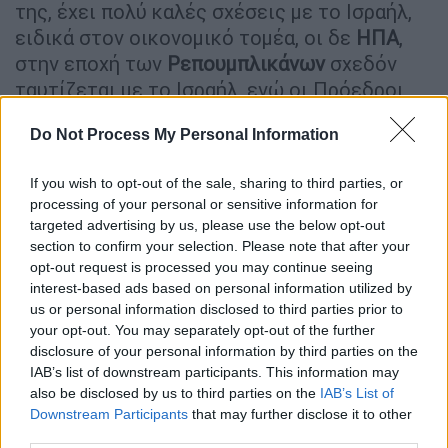
της, έχει πολύ καλές σχέσεις με το Ισραήλ,
ειδικά στον οικονομικό τομέα, οι δε
ΗΠΑ
,
στην εποχή των
Ρεπουμπλικάνων
σχεδόν
ταυτίζεται με το Ισραήλ, ενώ οι Πρόεδροι
του Δημοκρατικού κόμματος κρατούν μια
Do Not Process My Personal Information
σχετική ισορροπία μεταξύ των δυο πλευρών.
Δυστυχώς ο Τράμπ, έσωσε τρείς φορές τον
If you wish to opt-out of the sale, sharing to third parties, or
Νετανιάχου με τις αποφάσεις του για την
processing of your personal or sensitive information for
Ιερουσαλήμ, τους Ισραηλινούς εποικισμούς
targeted advertising by us, please use the below opt-out
στην Δυτική όχθη και τα υψίπεδα του
section to confirm your selection. Please note that after your
Γκολάν, κατά παράβαση των αποφάσεων του
opt-out request is processed you may continue seeing
interest-based ads based on personal information utilized by
Συμβουλίου Ασφαλείας του ΟΗΕ,
us or personal information disclosed to third parties prior to
δημιουργώντας τετελεσμένα που
your opt-out. You may separately opt-out of the further
δυσχεραίνουν ακόμη περισσότερο την
disclosure of your personal information by third parties on the
επίλυση του Παλαιστινιακού προβλήματος.
IAB’s list of downstream participants. This information may
also be disclosed by us to third parties on the
IAB’s List of
Downstream Participants
that may further disclose it to other
third parties.