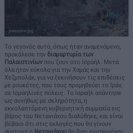
palestine.jpg
AP
Το γεγονός αυτό, όπως ήταν αναμενόμενο,
προκάλεσε την
διαμαρτυρία των
Παλαιστινίων
που ζουν στο Ισραήλ. Μετά
όλα ήταν εύκολα για την Χαμάς και την
Χεζμπολάχ, για να ξεκινήσουν τις επιθέσεις
με ρουκέτες, που τους προμηθεύει το Ιράν,
σε Ισραηλινές πόλεις. Το Ισραήλ απάντησε
ως συνήθως με σκληρότητα, η
εκκολαπτόμενη κυβερνητική συμμαχία εις
βάρος του Νετανιάχου διαλύθηκε, και είναι
βέβαιο ότι στις εκλογές που θα γίνουν
σύντομα ο
Νετανιάχου
θα βγει ενισχυμένος