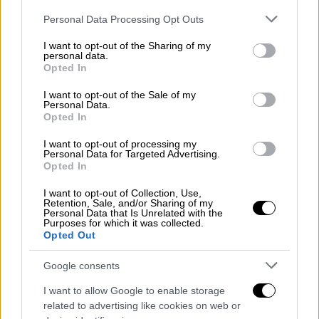
Please note that this website/app uses one or more Google
Personal Data Processing Opt Outs
services and may gather and store information including but
not limited to your visit or usage behaviour. You may click to
I want to opt-out of the Sharing of my
personal data.
grant or deny consent to Google and its third-party tags to
Opted In
use your data for below specified purposes in below Google
consent section.
I want to opt-out of the Sale of my
Personal Data.
Opted In
I want to opt-out of processing my
Personal Data for Targeted Advertising.
Opted In
israel-palestininas.jpg
AP
I want to opt-out of Collection, Use,
Retention, Sale, and/or Sharing of my
Personal Data that Is Unrelated with the
Purposes for which it was collected.
Ο
πόλεμος των 6 ημερών το 1967
, με την
Opted Out
καθολική επικράτηση του Ισραήλ απέναντι
στις γειτονικές Αραβικές χώρες, άλλαξε την
Google consents
εδαφική και την πολιτική βάση των
I want to allow Google to enable storage
διαπραγματεύσεων για την επίλυση του
related to advertising like cookies on web or