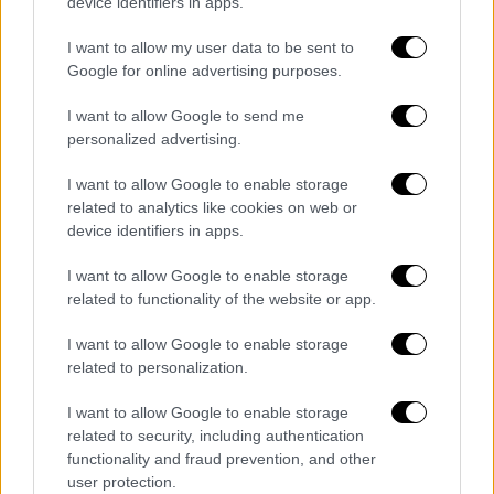
προβλήματος. Η συμφωνία του 1978
device identifiers in apps.
Αιγύπτου Ισραήλ στο Καμπ Ντέιβιντ, με
I want to allow my user data to be sent to
πρόεδρο των
ΗΠΑ
των Δημοκρατικό Κάρτερ,
Google for online advertising purposes.
άνοιξε το δρόμο και για την επίλυση του
Παλαιστινιακού. Πράγματι στην συνέχεια η
I want to allow Google to send me
personalized advertising.
συμφωνία του Όσλο το 1993, μεταξύ Αραφάτ
και Ράμπιν, επί προεδρίας Κλίντον, έδωσε
I want to allow Google to enable storage
διεθνή ταυτότητα στους Παλαιστίνιους, και
related to analytics like cookies on web or
φάνηκε ότι είμαστε κοντά στην δημιουργία
device identifiers in apps.
Παλαιστινιακής κρατικής οντότητας, με
I want to allow Google to enable storage
ταυτόχρονη αναγνώριση του κράτους του
related to functionality of the website or app.
Ισραήλ από τους Παλαιστίνιους.
I want to allow Google to enable storage
Μάλιστα η
ΕΕ
ανέλαβε και χρηματοδότησε
related to personalization.
την
Παλαιστινιακή
αρχή
με 30 δις $ συνολικά
I want to allow Google to enable storage
για την οικονομική ανάπτυξη και την
related to security, including authentication
δημιουργία κρατικών δομών. Οι
functionality and fraud prevention, and other
Παλαιστινιακή
ηγεσία και οι νέες ομάδες
user protection.