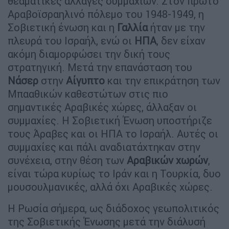
θεαματικές αλλαγές συμμαχιών. Στον πρώτο
Αραβοϊσραηλινό πόλεμο του 1948-1949, η
Σοβιετική ένωση και η
Γαλλία
ήταν με την
πλευρά του Ισραήλ, ενώ οι
ΗΠΑ
, δεν είχαν
ακόμη διαμορφώσει την δική τους
στρατηγική. Μετά την επανάσταση του
Νάσερ
στην
Αίγυπτο
και την επικράτηση των
Μπααθικών καθεστώτων στις πιο
σημαντικές Αραβικές χώρες, άλλαξαν οι
συμμαχίες. Η Σοβιετική Ένωση υποστήριζε
τους Άραβες και οι ΗΠΑ το Ισραήλ. Αυτές οι
συμμαχίες και πάλι αναδιατάχτηκαν στην
συνέχεια, στην θέση των
Αραβικών χωρών
,
είναι τώρα κυρίως το Ιράν και η Τουρκία, δυο
μουσουλμανικές, αλλά όχι Αραβικές χώρες.
Η Ρωσία σήμερα, ως διάδοχος γεωπολιτικός
της Σοβιετικής Ένωσης μετά την διάλυσή