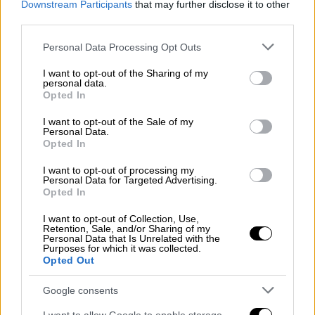
Downstream Participants
that may further disclose it to other
Παγκοσμίου Πολέμου
, μεταξύ των
third parties.
συζητήσεων που διαρκούν μέχρι σήμερα,
περιλαμβάνεται η συμβολή της αντίστασης
Please note that this website/app uses one or more Google
Personal Data Processing Opt Outs
services and may gather and store information including but
των Ελλήνων στην αποτυχία της εισβολής
not limited to your visit or usage behaviour. You may click to
I want to opt-out of the Sharing of my
των Ναζιστικών δυνάμεων στην ΕΣΣΔ.
personal data.
grant or deny consent to Google and its third-party tags to
Opted In
use your data for below specified purposes in below Google
Ο στρατός μας απέκρουσε τους Ιταλούς τον
consent section.
I want to opt-out of the Sale of my
Οκτώβριο και τον Νοέμβριο του 1940 και εν
Personal Data.
Opted In
συνεχεία, με σημαντικό μέρος των δυνάμεων
καθηλωμένο στην Ήπερο και το νότιο μέρος
I want to opt-out of processing my
Personal Data for Targeted Advertising.
της Αλβανίας, δέχθηκε τον Απρίλιο του 1941,
Opted In
επίθεση από τον πανίσχυρο Γερμανικό
I want to opt-out of Collection, Use,
στρατό.
Retention, Sale, and/or Sharing of my
Personal Data that Is Unrelated with the
Purposes for which it was collected.
Η εισβολή στην Ελλάδα ή
«Επιχείρηση
Opted Out
Μαρίτα» όπως είχε ονομαστεί από τους
Ναζί,
διήρκεσε όμως περισσότερο από όσο
Google consents
αναμενόταν από τους Στρατηγούς του