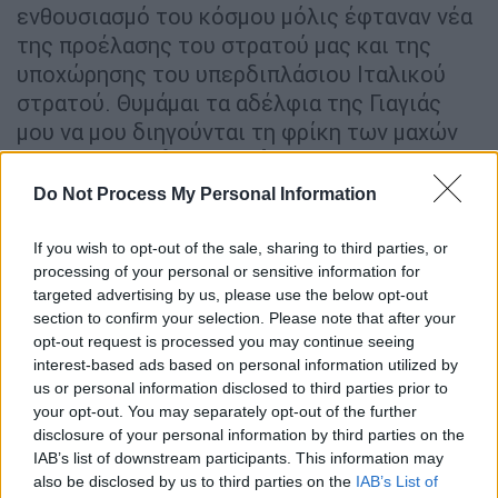
ενθουσιασμό του κόσμου μόλις έφταναν νέα
της προέλασης του στρατού μας και της
υποχώρησης του υπερδιπλάσιου Ιταλικού
στρατού. Θυμάμαι τα αδέλφια της Γιαγιάς
μου να μου διηγούνται τη φρίκη των μαχών
και την
ντροπή της παράδοσης στους
Γερμανούς, τον Απρίλιο του ’41
.
Do Not Process My Personal Information
Η
γενναία απόφαση της αντίστασης μέχρι
If you wish to opt-out of the sale, sharing to third parties, or
τέλους,
ανεξαρτήτως της πολλαπλής ισχύος
processing of your personal or sensitive information for
των δυνάμεων του Άξονα, αποτελεί πράξη
targeted advertising by us, please use the below opt-out
που πιστεύω, μας δίνει δύναμη να μην
section to confirm your selection. Please note that after your
opt-out request is processed you may continue seeing
υποχωρούμε όταν έχουμε δίκιο, να μην
interest-based ads based on personal information utilized by
εγκαταλείπουμε ποτέ. Να παραμένουμε
us or personal information disclosed to third parties prior to
αξιοπρεπείς, με υψηλή αυτοεκτίμηση, στην
your opt-out. You may separately opt-out of the further
καθημερινότητά μας.
disclosure of your personal information by third parties on the
IAB’s list of downstream participants. This information may
Στους κύκλους των Ιστορικών του
Β’
also be disclosed by us to third parties on the
IAB’s List of