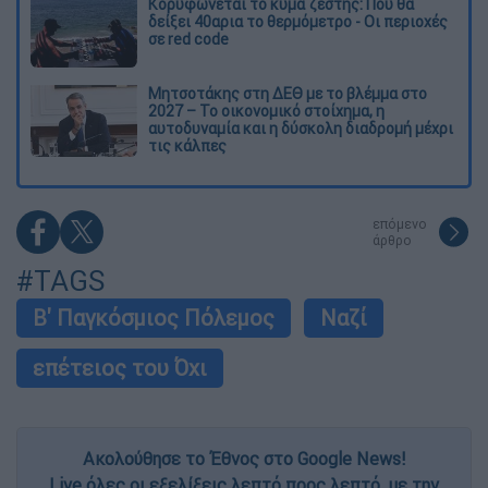
Κορυφώνεται το κύμα ζέστης: Πού θα
δείξει 40αρια το θερμόμετρο - Οι περιοχές
σε red code
Μητσοτάκης στη ΔΕΘ με το βλέμμα στο
2027 – Το οικονομικό στοίχημα, η
αυτοδυναμία και η δύσκολη διαδρομή μέχρι
τις κάλπες
επόμενο
άρθρο
#TAGS
Β' Παγκόσμιος Πόλεμος
Ναζί
επέτειος του Όχι
Ακολούθησε το Έθνος στο Google News!
Live όλες οι εξελίξεις λεπτό προς λεπτό, με την