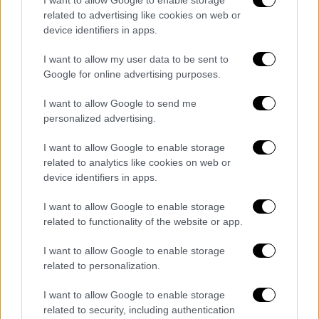
I want to allow Google to enable storage
Χίτλερ.
related to advertising like cookies on web or
device identifiers in apps.
Η αναβολή της
Επιχείρησης «Μπαρμπαρόσα»
I want to allow my user data to be sent to
Google for online advertising purposes.
Από τις 6 Απριλίου μέχρι και τις αρχές
I want to allow Google to send me
Ιουνίου 1941, σημαντικό μέρος των
personalized advertising.
Γερμανικών δυνάμεων βρισκόταν στη χώρα
μας, ακυρώνοντας έτσι την
I want to allow Google to enable storage
προγραμματισμένη για τις 15 Μαΐου, έναρξη
related to analytics like cookies on web or
device identifiers in apps.
της «Επιχείρησης Μπαρμπαρόσα», ήτοι της
εισβολής στη
Σοβιετική Ένωση.
I want to allow Google to enable storage
related to functionality of the website or app.
Η σθεναρή αντίσταση που συνάντησαν οι
Ναζί, μετέφερε την έναρξη της εισβολής
I want to allow Google to enable storage
related to personalization.
στην ΕΣΣΔ, στις 22 Ιουνίου
. Οι Ιστορικοί
διχάζονται ως προς την επίδραση της
I want to allow Google to enable storage
χρονικής αυτής καθυστέρησης. Υπάρχει η
related to security, including authentication