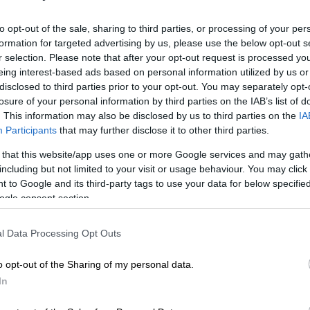
to opt-out of the sale, sharing to third parties, or processing of your per
formation for targeted advertising by us, please use the below opt-out s
r selection. Please note that after your opt-out request is processed y
eing interest-based ads based on personal information utilized by us or
disclosed to third parties prior to your opt-out. You may separately opt-
losure of your personal information by third parties on the IAB’s list of
. This information may also be disclosed by us to third parties on the
IA
 το ΕΘΝΟΣ στη Google
Participants
that may further disclose it to other third parties.
 that this website/app uses one or more Google services and may gath
την ανετοιμότητα και ανευθυνότητα του
including but not limited to your visit or usage behaviour. You may click 
ν κάποιες υπενθυμίσεις για το εγγύς μέλλον
 to Google and its third-party tags to use your data for below specifi
ν της χώρας
. Οι επισημάνσεις γίνονται,
ogle consent section.
καιολογίες με την επίκληση των ακραίων
l Data Processing Opt Outs
κοσκινάκι που κρεμιέται προς πάσαν νόσο
o opt-out of the Sharing of my personal data.
θει, μεν, να χρησιμοποιούμε την σχετική
In
ερα αίτια σχετίζονται με τη στάση του