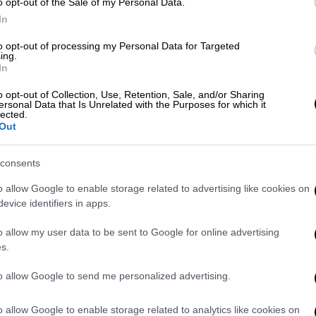
άλλον. Έχει πολλαπλώς τονιστεί, πως ναι
o opt-out of the Sale of my Personal Data.
In
ένα γεγονός, αλλά επίσης έχει διατυπωθεί
ετοιμάζεται για κάθε ενδεχόμενο
to opt-out of processing my Personal Data for Targeted
ing.
ων όταν τα φαινόμενα προκύπτουν.
In
σαι στο αίτιο και το αιτιατό και άλλο εσύ να
o opt-out of Collection, Use, Retention, Sale, and/or Sharing
ersonal Data that Is Unrelated with the Purposes for which it
 όμως για εμάς, υπάρχουν και οι
lected.
που καταγράφουν τις περιβαλλοντικές
Out
o
στις χώρες μέλη, δίνουν αναφορά για τα
κά πρόστιμα, όταν δεν τηρούνται οι
consents
εριβάλλοντος.
o allow Google to enable storage related to advertising like cookies on
evice identifiers in apps.
άσσιων οικοσυστημάτων
πρέπει να
ωνιών που έχουμε συνυπογράψει με όλα τα
o allow my user data to be sent to Google for online advertising
Κ για τη διαχείριση των υδάτων και
s.
ική, όπως έχουν ενσωματωθεί στην εθνική
to allow Google to send me personalized advertising.
γράφονται οι πέντε διακριτές κλάσεις
 Μέτρια, Ελλιπής, Κακή
). Υπενθυμίζεται ότι
o allow Google to enable storage related to analytics like cookies on