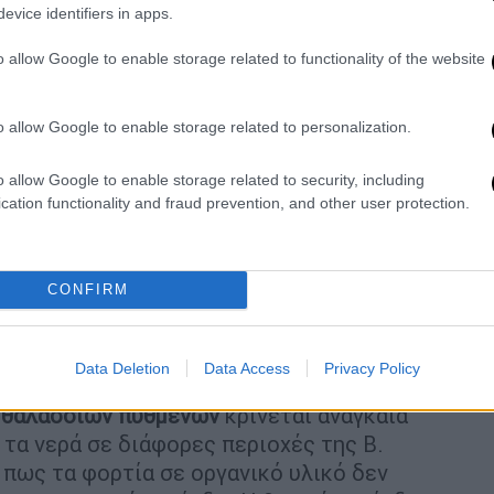
ίες επιβάλλουν την εφαρμογή δέσμης
evice identifiers in apps.
ητας των παράκτιων υδάτων θέτοντας ως
o allow Google to enable storage related to functionality of the website
λής» ποιότητας σε όλα τα παράκτια ύδατα
πτωση τα πρόστιμα δεν είναι βελούδινα.
o allow Google to enable storage related to personalization.
 ακτογραμμή στις
Μεσογειακές χώρες
 των υδάτων της, αλλά και για την
o allow Google to enable storage related to security, including
λάσσιων περιοχών εξαιτίας της κακής ή
cation functionality and fraud prevention, and other user protection.
γνωστό πως όλοι οι κόλποι, τα λιμάνια
 αλιευτικών πεδίων φέρουν τεράστιες
καλύπτουν τους πυθμένες των θαλασσών
CONFIRM
λάσσιους οργανισμούς
, αυξάνοντας τη
ειρά της αυξάνει την ανάπτυξη βακτηριδίων
Data Deletion
Data Access
Privacy Policy
ν
θαλάσσιων πυθμένων
κρίνεται αναγκαία
τα νερά σε διάφορες περιοχές της Β.
 πως τα φορτία σε οργανικό υλικό δεν