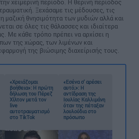
την χειμερινή περίοδο. Η θερινή περίοδος
 τραυματική. Ξεχάσαμε τις μέδουσες, τις
η μαζική θνησιμότητα των μυδιών αλλά και
ται σε όλες τις θάλασσες και ιδιαίτερα
ς. Με κάθε τρόπο πρέπει να αρχίσει η
ων της χώρας, των λιμένων και
εφαρμογή της βιώσιμης διαχείρισής τους.
«Χρειάζομαι
«Εσένα σ’ αρέσει
βοήθεια»: Η πρώτη
αυτό;»: Η
δήλωση του Πέρεζ
αντίδραση της
Χίλτον μετά τον
Ιουλίας Καλλιμάνη
live
όταν της πέταξαν
αυτοτραυματισμό
λουλούδια στο
στο TikTok
πρόσωπο