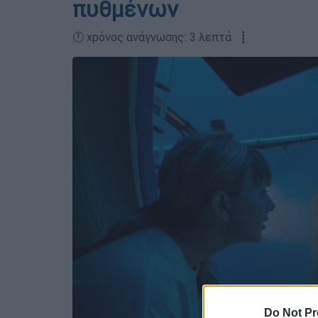
πυθμένων
🕛 χρόνος ανάγνωσης: 3 λεπτά ┋
Do Not Pr