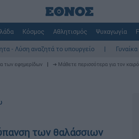
λάδα
Κόσμος
Αθλητισμός
Ψυχαγωγία
F
η αναζητά το υπουργείο
Γυναίκα χωρίς τι
δα των εφημερίδων
|
➔ Μάθετε περισσότερα για τον καιρό
υ
ύπανση των θαλάσσιων