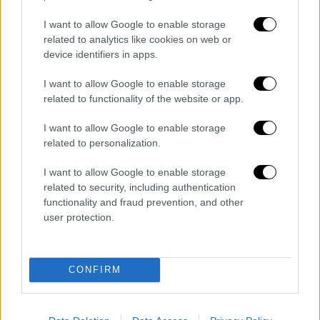
facto) και δεν χρειάζεται να ανακηρυχθεί,
I want to allow Google to enable storage
αλλά πρέπει να οριοθετηθεί ανάμεσα σε
related to analytics like cookies on web or
όμορα κράτη.
device identifiers in apps.
Η τελευταία τάση είναι για συμφωνίες ΑΟΖ
I want to allow Google to enable storage
related to functionality of the website or app.
επειδή η υφαλοκρηπίδα αναφέρεται κυρίως
στο βυθό και στο θαλάσσιο υπέδαφος, ενώ η
I want to allow Google to enable storage
ΑΟΖ αναφέρεται και στα υπερκείμενα
related to personalization.
θαλάσσια νερά. Η Αποκλειστική Οικονομική
I want to allow Google to enable storage
Ζώνη (200 ναυτικά μίλια από τις γραμμές
related to security, including authentication
βάσεις) πρέπει να ανακηρυχθεί και να
functionality and fraud prevention, and other
οριοθετηθεί ανάμεσα σε όμορα κράτη.
Ο
user protection.
βασικός κανόνας οριοθέτησης ανάμεσα σε
όμορα κράτη είναι η αρχή της μέσης γραμμής.
Συμπληρωματικά κριτήρια είναι, πρώτον, η
CONFIRM
αρχή της ευθυδικίας όταν συντρέχουν
ειδικές περιστάσεις και, δεύτερον, η αρχή