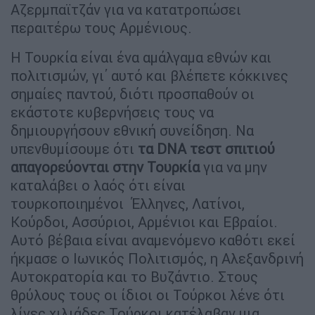
Αζερμπαϊτζάν για να κατατροπώσει
περαιτέρω τους Αρμένιους.
Η Τουρκία είναι ένα αμάλγαμα εθνών και
πολιτισμών, γι΄ αυτό και βλέπετε κόκκινες
σημαίες παντού, διότι προσπαθούν οι
εκάστοτε κυβερνήσεις τους να
δημιουργήσουν εθνική συνείδηση. Να
υπενθυμίσουμε ότι
τα
DNA
τεστ σπιτιού
απαγορεύονται στην Τουρκία
για να μην
καταλάβει ο λαός ότι είναι
τουρκοποιημένοι Έλληνες, Λατίνοι,
Κούρδοι, Ασσύριοι, Αρμένιοι και Εβραίοι.
Αυτό βέβαια είναι αναμενόμενο καθότι εκεί
ήκμασε ο Ιωνικός Πολιτισμός, η Αλεξανδρινή
Αυτοκρατορία και το Βυζάντιο. Στους
θρύλους τους οι ίδιοι οι Τούρκοι λένε ότι
λίγες χιλιάδες Τούρκοι κατέλαβαν μια