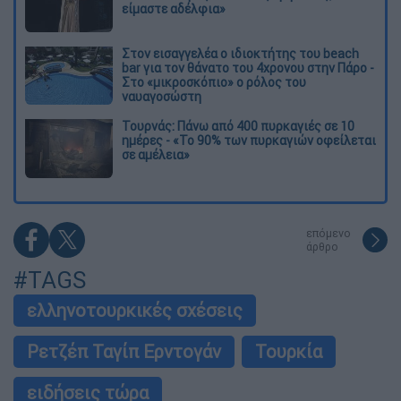
είμαστε αδέλφια»
Στον εισαγγελέα ο ιδιοκτήτης του beach
bar για τον θάνατο του 4χρονου στην Πάρο -
Στο «μικροσκόπιο» ο ρόλος του
ναυαγοσώστη
Τουρνάς: Πάνω από 400 πυρκαγιές σε 10
ημέρες - «Το 90% των πυρκαγιών οφείλεται
σε αμέλεια»
επόμενο
άρθρο
#TAGS
ελληνοτουρκικές σχέσεις
Ρετζέπ Ταγίπ Ερντογάν
Τουρκία
ειδήσεις τώρα