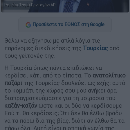
Ρετζέπ Ταγίπ Ερντογάν/AP
Προσθέστε το ΕΘΝΟΣ στη Google
Θέλω να εξηγήσω με απλά λόγια τις
παράνομες διεκδικήσεις της
Τουρκίας
από
τους γείτονές της.
Η Τουρκία όπως πάντα επιδιώκει να
κερδίσει κάτι από το τίποτα. Το
ανατολίτικο
παζάρι
της Τουρκίας δουλεύει ως εξής: αυτό
το κομμάτι της χώρας σου μου ανήκει άρα
διαπραγματευόμαστε για τη μοιρασιά του
καζάν-καζάν
ώστε και οι δύο να κερδίσουμε.
Εσύ τι θα κερδίσεις; Ότι δεν θα έλθω βράδυ
να τα πάρω δια της βίας, διότι αν έλθω θα τα
πάρω όλα. Αυτή είναι η οπτική γωνία της