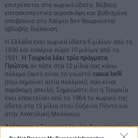
επιτρέπεται στα χωρικά ύδατα. Βέβαια,
κατασκοπευτικά αεροσκάφη και βυθισμένα
υποβρύχια στο Λαύριο δεν θεωρούνται
αβλαβής διέλευση.
Η Ελλάδα έχει χωρικά ύδατα 6 μιλίων από το
1936 και εναέριο χώρο 10 μιλίων από το
1931.
Η Τουρκία λέει τρία πράγματα.
Πρώτον,
αν πάτε στα 12 μίλια σας κάνω
πόλεμο (αυτό είναι το γνωστό
casus
belli
(που σημαίνει αιτία πολέμου), που είναι
παράνομη απειλή. Σημειώστε ότι η Τουρκία
έχει επεκτείνει από το 1964 τα χωρικά της
ύδατα στα 12 μίλια στον Εύξεινο Πόντο και
στην Ανατολική Μεσόγειο.
Δεύτερον,
η Τουρκία λέει ότι δεν μπορείς να
έχεις χωρικά ύδατα 6 μιλίων και εναέριο