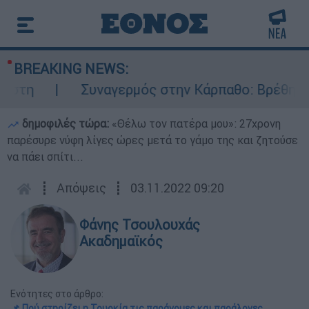
BREAKING NEWS:
Συναγερμός στην Κάρπαθο: Βρέθηκαν παλιά πυ
δημοφιλές τώρα:
«Θέλω τον πατέρα μου»: 27χρονη
παρέσυρε νύφη λίγες ώρες μετά το γάμο της και ζητούσε
να πάει σπίτι...
┋
Απόψεις
┋
03.11.2022 09:20
Φάνης Τσουλουχάς
Ακαδημαϊκός
Ενότητες στο άρθρο:
📌 Πού στηρίζει η Τουρκία τις παράνομες και παράλογες