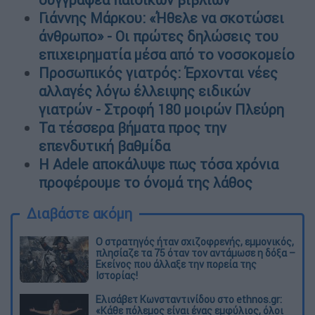
Γιάννης Μάρκου: «Ήθελε να σκοτώσει
άνθρωπο» - Οι πρώτες δηλώσεις του
επιχειρηματία μέσα από το νοσοκομείο
Προσωπικός γιατρός: Έρχονται νέες
αλλαγές λόγω έλλειψης ειδικών
γιατρών - Στροφή 180 μοιρών Πλεύρη
Τα τέσσερα βήματα προς την
επενδυτική βαθμίδα
Η Adele αποκάλυψε πως τόσα χρόνια
προφέρουμε το όνομά της λάθος
Διαβάστε ακόμη
O στρατηγός ήταν σχιζοφρενής, εμμονικός,
πλησίαζε τα 75 όταν τον αντάμωσε η δόξα –
Εκείνος που άλλαξε την πορεία της
Ιστορίας!
Ελισάβετ Κωνσταντινίδου στο ethnos.gr:
«Κάθε πόλεμος είναι ένας εμφύλιος, όλοι