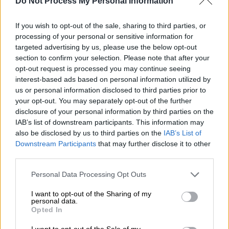
Do Not Process My Personal Information
χώρο 10 μιλίων. Άρα αμφισβητεί διαρκώς τα
όρια στέλνοντας τα αεροπλάνα της μεταξύ 6
If you wish to opt-out of the sale, sharing to third parties, or
και 12 μιλίων, τουλάχιστον, και εμείς τα
processing of your personal or sensitive information for
αναχαιτίζουμε συνεχώς. Ο σκοπός της
targeted advertising by us, please use the below opt-out
section to confirm your selection. Please note that after your
Τουρκίας είναι να παραμείνουμε στα 6 μίλια
opt-out request is processed you may continue seeing
και στα χωρικά ύδατα και στον εναέριο
interest-based ads based on personal information utilized by
χώρο.
us or personal information disclosed to third parties prior to
your opt-out. You may separately opt-out of the further
Τρίτον,
όπως ανέφερα προηγουμένως, η
disclosure of your personal information by third parties on the
Τουρκία προσφάτως λέει όποια νησιά και
IAB’s list of downstream participants. This information may
also be disclosed by us to third parties on the
IAB’s List of
βραχονησίδες δεν αναφέρονται ονομαστικά
Downstream Participants
that may further disclose it to other
δεν σου ανήκουν. Επομένως πετάει πάνω
third parties.
από αυτά τα νησιά και τις βραχονησίδες για
Please note that this website/app uses one or more Google
να αμφισβητήσει την κυριαρχία μας.
Personal Data Processing Opt Outs
services and may gather and store information including but
not limited to your visit or usage behaviour. You may click to
I want to opt-out of the Sharing of my
Όσον αφορά τα νησιά και τις βραχονησίδες,
personal data.
grant or deny consent to Google and its third-party tags to
που είναι σημαντικό για μας,
το Δίκαιο της
Opted In
use your data for below specified purposes in below Google
Θάλασσας
ξεκαθαρίζει ότι ότι ισχύει για
consent section.
I want to opt-out of the Sale of my