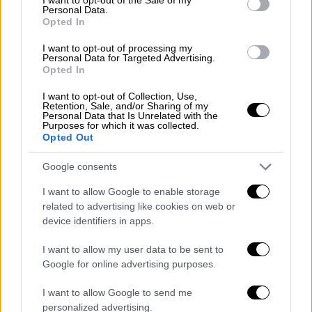
ξηρά, ισχύει και για νήσους και
Personal Data.
Opted In
βραχονησίδες
, με εξαίρεση τις
βραχονησίδες
οι οποίες δεν έχουν τη
I want to opt-out of processing my
Personal Data for Targeted Advertising.
δυνατότητα να συντηρήσουν ανθρώπινη
Opted In
διαβίωση ή οικονομική ζωή από μόνες τους,
I want to opt-out of Collection, Use,
και οι οποίες δεν δικαιούνται
Retention, Sale, and/or Sharing of my
Personal Data that Is Unrelated with the
υφαλοκρηπίδας και ΑΟΖ, παρότι
δικαιούνται
Purposes for which it was collected.
αιγιαλίτιδας και συνορεύουσας ζώνης
.
Opted Out
Η Τουρκία προτιμά να αναφέρεται σε
Google consents
υφαλοκρηπίδα παρά σε ΑΟΖ, διότι
I want to allow Google to enable storage
ισχυρίζεται παράνομα ότι τα νησιά δεν
related to advertising like cookies on web or
δικαιούνται υφαλοκρηπίδας. Δηλαδή
device identifiers in apps.
ουσιαστικά ισχυρίζεται ότι είναι
σαν τα
I want to allow my user data to be sent to
νησιά να ήταν
επιπλέοντα σκάφη ή
Google for online advertising purposes.
στηριγμένα σε πυλώνες στην υφαλοκρηπίδα
της Τουρκίας.
Σημειώστε ότι η
I want to allow Google to send me
personalized advertising.
υφαλοκρηπίδα υπάρχει αυτομάτως (ipso