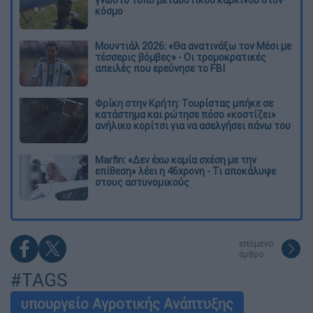
κόσμο
Μουντιάλ 2026: «Θα ανατινάξω τον Μέσι με
τέσσερις βόμβες» - Οι τρομοκρατικές
απειλές που ερεύνησε το FBI
Φρίκη στην Κρήτη: Τουρίστας μπήκε σε
κατάστημα και ρώτησε πόσο «κοστίζει»
ανήλικο κορίτσι για να ασελγήσει πάνω του
Marfin: «Δεν έχω καμία σχέση με την
επίθεση» λέει η 46χρονη - Τι αποκάλυψε
στους αστυνομικούς
επόμενο
άρθρο
#TAGS
υπουργείο Αγροτικής Ανάπτυξης