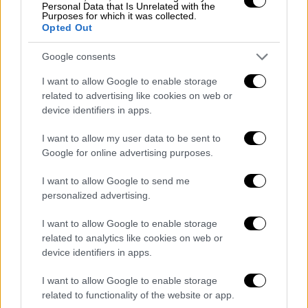
Personal Data that Is Unrelated with the
θάρρος και να πουν τις πικρές αλήθειες που
Purposes for which it was collected.
Opted Out
γνωρίζουν και αντιλαμβάνονται.
Google consents
Ότι δηλαδή
ο αγρότης πρέπει να φτάσει στο
σημείο να γίνει και να πορεύεται ως ένας
I want to allow Google to enable storage
μικρός ή μεγαλύτερος επιχειρηματίας,
ότι εν
related to advertising like cookies on web or
device identifiers in apps.
τέλει θα τα βγάλει πέρα κυρίως μόνος του, ή
σε σύγχρονους μοντέρνους συνεταιρισμούς
I want to allow my user data to be sent to
ή ομάδες παραγωγών, με όλο και μικρότερες
Google for online advertising purposes.
ή καθόλου επιδοτήσεις, σε μια αγορά που θα
I want to allow Google to send me
γίνεται όλο και πιο απαιτητική, όλο και πιο
personalized advertising.
ανταγωνιστική και όπου κανείς δε θα μπορεί
να διασώσει ένα προϊόν που δεν έχει υψηλά
I want to allow Google to enable storage
ποιοτικά στάνταρντ.
related to analytics like cookies on web or
device identifiers in apps.
Προϊόντα ποιότητας,
προϊόντα που μπορούν
I want to allow Google to enable storage
να σταθούν στη διεθνή αγορά
καλύπτοντας
related to functionality of the website or app.
υπαρκτές ανάγκες του αναπτυγμένου