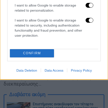
δυτικού κόσμου (κυρίως), συμπληρωματικές
I want to allow Google to enable storage
δραστηριότητες (π.χ. αγροτουρισμός κλπ)
related to personalization.
και άρα συμπληρωματικά εισοδήματα για
I want to allow Google to enable storage
τους κατοίκους της υπαίθρου. Νέα
related to security, including authentication
διαφοροποιημένα και ανταγωνιστικά
functionality and fraud prevention, and other
προϊόντα με στόχο τις αναβαθμισμένες
user protection.
αγορές.
Αυτό σημαίνει όμως και διαφορετικό
CONFIRM
Υπουργείο Αγροτικής Ανάπτυξης
. Απαιτεί
μάχιμο και πλήρως ενημερωμένο με τις
τελευταίες εξελίξεις προσωπικό και
Data Deletion
Data Access
Privacy Policy
στελέχη, όχι έναν αγκυλωμένο μηχανισμό
διεκπεραίωσης…
Διαβάστε ακόμη
Επιστήμονες ανακάλυψαν τον τέταρτο
γνωστό τύπο μεταδοτικού καρκίνου στον