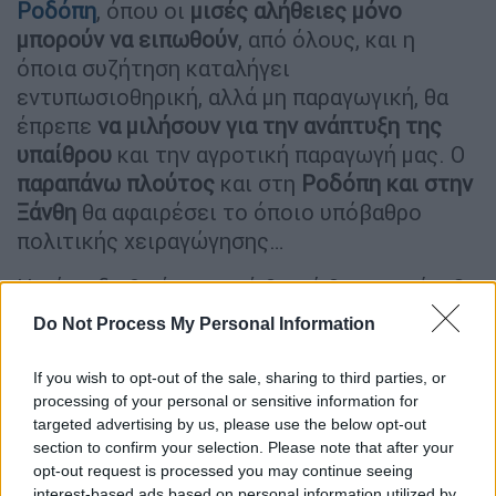
Ροδόπη
, όπου οι
μισές αλήθειες μόνο
μπορούν να ειπωθούν
, από όλους, και η
όποια συζήτηση καταλήγει
εντυπωσιοθηρική, αλλά μη παραγωγική, θα
έπρεπε
να μιλήσουν για την ανάπτυξη της
υπαίθρου
και την αγροτική παραγωγή μας. Ο
παραπάνω πλούτος
και στη
Ροδόπη και στην
Ξάνθη
θα αφαιρέσει το όποιο υπόβαθρο
πολιτικής χειραγώγησης…
Η χώρα δε θα έχει ποτέ βαριά βιομηχανία. Θα
έχει τον
τουρισμό.
Άντε και τις καινοτόμες
Do Not Process My Personal Information
υπηρεσίες, λόγω της επιστημοσύνης. Πρέπει
να ποντάρει στην
πρωτογενή της παραγωγή
If you wish to opt-out of the sale, sharing to third parties, or
με τη συνακόλουθη μεταποίηση,
αν θέλει να
processing of your personal or sensitive information for
targeted advertising by us, please use the below opt-out
εξακολουθήσει να υπάρχει παραγωγικά.
section to confirm your selection. Please note that after your
opt-out request is processed you may continue seeing
Η αλήθεια με την ανάπτυξη και την πρόοδο
interest-based ads based on personal information utilized by