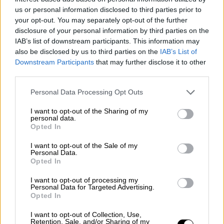
της υπαίθρου που είναι
συνυφασμένη με τον
us or personal information disclosed to third parties prior to
αγροτικό εκσυγχρονισμό της
, είναι οδυνηρή.
your opt-out. You may separately opt-out of the further
Εκατομμύρια και
εκατομμύρια επιδοτήσεων
disclosure of your personal information by third parties on the
IAB’s list of downstream participants. This information may
δόθηκαν κάποτε
για να μάθει ο αγρότης να
also be disclosed by us to third parties on the
IAB’s List of
θάβει τα προϊόντα που παράγει,
αντί να
Downstream Participants
that may further disclose it to other
σκέφτεται πώς θα γίνει ανταγωνιστικός,
third parties.
πώς θα γίνει πιο καινοτόμος και ποιοτικός,
Please note that this website/app uses one or more Google
Personal Data Processing Opt Outs
πώς θα πετύχει καλύτερη διανομή του
services and may gather and store information including but
προϊόντος του στην αγορά, πώς θα το
not limited to your visit or usage behaviour. You may click to
I want to opt-out of the Sharing of my
personal data.
«μπραντάρει» και πώς θα έχει υψηλά στάνταρ
grant or deny consent to Google and its third-party tags to
Opted In
use your data for below specified purposes in below Google
τυποποίησης και μάρκετινγκ.
consent section.
I want to opt-out of the Sale of my
Personal Data.
Στην πολιτική οι αμαρτίες πληρώνονται σ’
Opted In
αυτήν τη ζωή. Και τα ελληνικά
πολιτικά
κόμματα
δημαγωγώντας για να αλιεύσουν τις
I want to opt-out of processing my
Personal Data for Targeted Advertising.
ψήφους των αγροτών, χάιδεψαν επί
Opted In
τριακονταετία και πλέον «τα αυτιά τους».
I want to opt-out of Collection, Use,
Και τώρα είναι πολύ δύσκολο να βγουν με
Retention, Sale, and/or Sharing of my