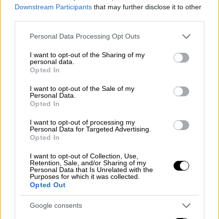
Downstream Participants
that may further disclose it to other
Χαρακτηριστική είναι η περίπτωση για
third parties.
προνόμια που κατέχει το
Οικουμενικό
Please note that this website/app uses one or more Google
Personal Data Processing Opt Outs
πατριαρχείο
. Με την ΄Δ Οικουμενική Σύνοδο
services and may gather and store information including but
το 451 μΧ, ολοκληρώθηκε η εκκλησιαστική
not limited to your visit or usage behaviour. You may click to
I want to opt-out of the Sharing of my
personal data.
grant or deny consent to Google and its third-party tags to
ανύψωση της Εκκλησίας της
Opted In
use your data for below specified purposes in below Google
Κωνσταντινούπολης. Με τον 28ο κανόνα, ο
consent section.
I want to opt-out of the Sale of my
Επίσκοπος της καθίστανται πλέον μαζί με
Personal Data.
Opted In
τον Ρώμης: «τα ίσα πρεσβεία απένειμαν τω
της νεάς Ρώμης Αγιωτάτο Θρόνω».
I want to opt-out of processing my
Personal Data for Targeted Advertising.
Opted In
Επίσης, με τους
κανόνες 9 και 17 της ίδιας
Συνόδου
, δίνεται το αποκλειστικό δικαίωμα-
I want to opt-out of Collection, Use,
Retention, Sale, and/or Sharing of my
αρμοδιότητα στον Επίσκοπο Νέας Ρώμης
Personal Data that Is Unrelated with the
(Κωνσταντινουπόλεως) του «εκκλήτου».
Purposes for which it was collected.
Opted Out
Δηλαδή, να εκδικάζει σε περίπτωση
προσφυγής σε αυτόν, υποθέσεις υπεροριών
Google consents
κληρικών των λοιπών τοπικών εκκλησιών.