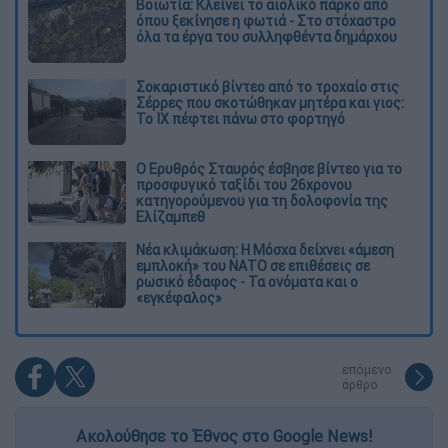
Βοιωτία: Κλείνει το αιολικό πάρκο από
όπου ξεκίνησε η φωτιά - Στο στόχαστρο
όλα τα έργα του συλληφθέντα δημάρχου
Σοκαριστικό βίντεο από το τροχαίο στις
Σέρρες που σκοτώθηκαν μητέρα και γιος:
Το ΙΧ πέφτει πάνω στο φορτηγό
Ο Ερυθρός Σταυρός έσβησε βίντεο για το
προσφυγικό ταξίδι του 26χρονου
κατηγορούμενου για τη δολοφονία της
Ελίζαμπεθ
Νέα κλιμάκωση: Η Μόσχα δείχνει «άμεση
εμπλοκή» του ΝΑΤΟ σε επιθέσεις σε
ρωσικό έδαφος - Τα ονόματα και ο
«εγκέφαλος»
επόμενο
άρθρο
Ακολούθησε το Έθνος στο Google News!