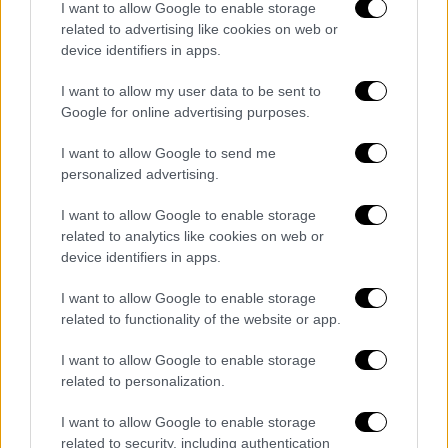
I want to allow Google to enable storage
Με αυτό το δικαίωμα, εκδηλώνεται με τον
related to advertising like cookies on web or
πιο εμφατικό τρόπο, η πρωτεύουσα θέση
device identifiers in apps.
του θρόνου της Κωνσταντινούπολης.
I want to allow my user data to be sent to
Μέσα στο πέρασμα του χρόνου,
πολλές
Google for online advertising purposes.
ανακατατάξεις συνέβησαν στο πολιτικό,
I want to allow Google to send me
οικονομικό και διπλωματικό πεδίο διεθνώς
.
personalized advertising.
Οι γεωπολιτικές εξελίξεις, δεν άφησαν
ανεπηρέαστα τα Πατριαρχεία στην άσκηση
I want to allow Google to enable storage
related to analytics like cookies on web or
των καθηκόντων τους. Όμως άντεξαν και
device identifiers in apps.
αντέχουν, διαχειριζόμενα με σύνεση και
ψυχραιμία τα προβλήματα που ενίοτε
I want to allow Google to enable storage
προκύπταν.
related to functionality of the website or app.
I want to allow Google to enable storage
Έτσι και σήμερα, μέσα σε ένα
νέο
related to personalization.
πολυδιάστατο παγκοσμιοποιημένο
περιβάλλον
, τα πρεσβυγενή πατριαρχεία
I want to allow Google to enable storage
καλούνται να διαχειριστούν νέες
related to security, including authentication