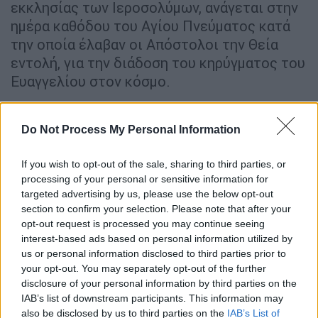
εκκλησίας των Ιεροσολύμων, ανάγεται στην
ημέρα καθόδου του Αγίου Πνεύματος κατά
την οποία έλαβαν οι Απόστολοι την Θεία
εντολή, για την διάδοση του κηρύγματος του
Ευαγγελίου στον κόσμο.
Τα πατριαρχεία αυτά, με την
ελληνορθόδοξη
παράδοση
και τον
ελληνόφωνο χαρακτήρα
Do Not Process My Personal Information
τους, προσδίδουν μια περίσσια υπερηφάνεια
στους απανταχού Έλληνες. Παράλληλα όμως,
If you wish to opt-out of the sale, sharing to third parties, or
processing of your personal or sensitive information for
τους δημιουργούν και μια ιστορική ευθύνη
targeted advertising by us, please use the below opt-out
για την διαφύλαξη αυτής της κληρονομιάς.
section to confirm your selection. Please note that after your
Η Ρωμιοσύνη, η οποία είναι συνδεδεμένη
opt-out request is processed you may continue seeing
ποικιλοτρόπως με τα ιερά αυτά θρησκευτικά
interest-based ads based on personal information utilized by
us or personal information disclosed to third parties prior to
κέντρα, έχει έντονο ενδιαφέρον για την
your opt-out. You may separately opt-out of the further
πορεία των πατριαρχείων και τα προνόμια τα
disclosure of your personal information by third parties on the
οποία δικαιωματικά κατέχουν πολλούς
IAB’s list of downstream participants. This information may
αιώνες τώρα.
also be disclosed by us to third parties on the
IAB’s List of