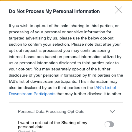
Do Not Process My Personal Information
If you wish to opt-out of the sale, sharing to third parties, or
processing of your personal or sensitive information for
targeted advertising by us, please use the below opt-out
Αθλητισμός
|
30.08.2025 22:56
section to confirm your selection. Please note that after your
opt-out request is processed you may continue seeing
Το πρόγραμμα της ΑΕΚ στο Conference
interest-based ads based on personal information utilized by
League: Πρεμιέρα στην έδρα της Τσέλιε,
us or personal information disclosed to third parties prior to
φινάλε στην OPAP Arena με Κραϊόβα
your opt-out. You may separately opt-out of the further
disclosure of your personal information by third parties on the
Η UEFA έκανε γνωστό το πρόγραμμα της
IAB’s list of downstream participants. This information may
League Phase
also be disclosed by us to third parties on the
IAB’s List of
Downstream Participants
that may further disclose it to other
third parties.
Please note that this website/app uses one or more Google
Personal Data Processing Opt Outs
services and may gather and store information including but
not limited to your visit or usage behaviour. You may click to
I want to opt-out of the Sharing of my
personal data.
grant or deny consent to Google and its third-party tags to
Opted In