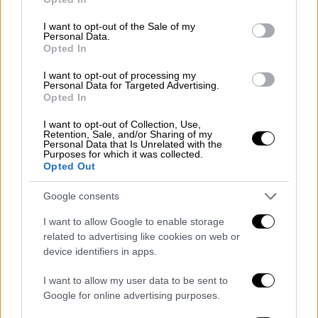
use your data for below specified purposes in below Google
consent section.
I want to opt-out of the Sale of my
Personal Data.
Opted In
I want to opt-out of processing my
Personal Data for Targeted Advertising.
Opted In
I want to opt-out of Collection, Use,
Retention, Sale, and/or Sharing of my
Personal Data that Is Unrelated with the
Ελλάδα
|
30.08.2025 22:52
Purposes for which it was collected.
«Το παιδί τη ζητάει συνέχεια»: Ο
Opted Out
πατέρας της 7χρονης περιγράφει την
Google consents
ηρωική αυτοθυσία της γιαγιάς στην
Πάτρα
I want to allow Google to enable storage
related to advertising like cookies on web or
«Ήταν η γειτόνισσα μας και πάντα την
device identifiers in apps.
έπαιρνε και την πήγαινε βόλτα»
I want to allow my user data to be sent to
Google for online advertising purposes.