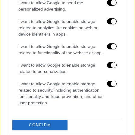
I want to allow Google to send me
personalized advertising.
I want to allow Google to enable storage
related to analytics like cookies on web or
device identifiers in apps.
I want to allow Google to enable storage
related to functionality of the website or app.
I want to allow Google to enable storage
related to personalization.
I want to allow Google to enable storage
Αθλητισμός
|
30.08.2025 22:43
related to security, including authentication
Το πρόγραμμα του Παναθηναϊκού στο
functionality and fraud prevention, and other
user protection.
Europa League: Πρεμιέρα στην έδρα της
Γιουνγκ Μπόις, φινάλε στο ΟΑΚΑ με
Ρόμα
CONFIRM
Η UEFA έκανε γνωστό το πρόγραμμα της