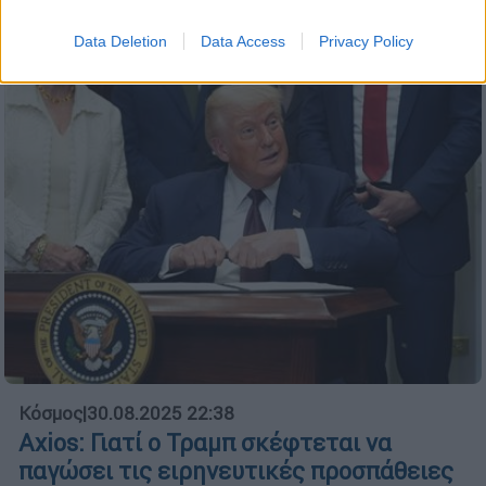
League Phase
Data Deletion
Data Access
Privacy Policy
Κόσμος
|
30.08.2025 22:38
Axios: Γιατί ο Τραμπ σκέφτεται να
παγώσει τις ειρηνευτικές προσπάθειες