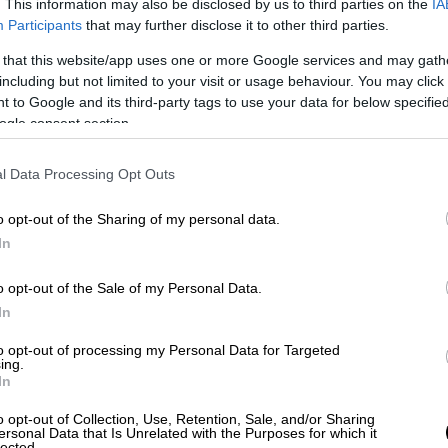
. This information may also be disclosed by us to third parties on the
IA
Participants
that may further disclose it to other third parties.
και κίτρινη και ό,τι αρέσει στον
βλέπουμε τη μαύρη μοίρα μας…
 that this website/app uses one or more Google services and may gath
including but not limited to your visit or usage behaviour. You may click 
 to Google and its third-party tags to use your data for below specifi
ogle consent section.
ουργήθηκε εκτός παρκέ.
Η έντονη παρουσία
l Data Processing Opt Outs
έχρι και συγγενών παικτών,
γενικότερα
άδας στα social media,
σχολιάστηκε
o opt-out of the Sharing of my personal data.
ους να υποστηρίζουν ότι ο
υπερβολικός
In
ργησε αποσυντονιστικά σε κρίσιμες
o opt-out of the Sale of my Personal Data.
In
ία και η ένταση ταξιδεύουν παντού με
ία ανάμεσα στη δημόσια έκφραση και στη
to opt-out of processing my Personal Data for Targeted
ing.
οένα πιο δύσκολη
, με δεδομένη την πρόθεση
In
ήποτε πλευρά. Κανείς δεν αμφισβητεί την
o opt-out of Collection, Use, Retention, Sale, and/or Sharing
 προθέσεις όλων των παραπάνω, που έχουν
ersonal Data that Is Unrelated with the Purposes for which it
lected.