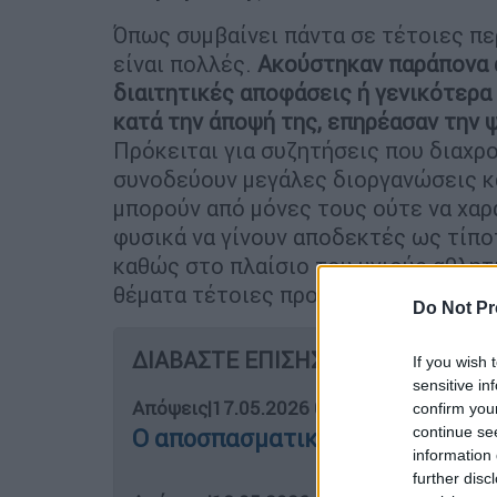
Όπως συμβαίνει πάντα σε τέτοιες περ
είναι πολλές.
Ακούστηκαν παράπονα 
διαιτητικές αποφάσεις ή γενικότερα
κατά την άποψή της, επηρέασαν την 
Πρόκειται για συζητήσεις που διαχρο
συνοδεύουν μεγάλες διοργανώσεις κ
μπορούν από μόνες τους ούτε να χαρ
φυσικά να γίνουν αποδεκτές ως τίπο
καθώς στο πλαίσιο του υγιούς αθλητ
θέματα τέτοιες προσεγγίσεις δεν έχ
Do Not Pr
ΔΙΑΒΑΣΤΕ ΕΠΙΣΗΣ
If you wish 
sensitive in
Απόψεις
|
17.05.2026 06:45
confirm you
continue se
Ο αποσπασματικός Τρίτος Παγκόσ
information 
further disc