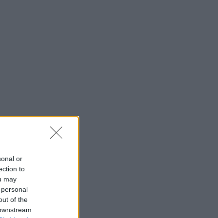
sonal or
ection to
ou may
 personal
out of the
 downstream