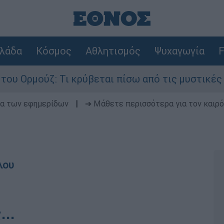
λάδα
Κόσμος
Αθλητισμός
Ψυχαγωγία
F
Τι κρύβεται πίσω από τις μυστικές διαπραγματε
δα των εφημερίδων
|
➔ Μάθετε περισσότερα για τον καιρό
λου
..