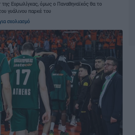
ur της Ευρωλίγκας, όμως ο Παναθηναϊκός θα το
του γυάλινου παρκέ του
για σχολιασμό