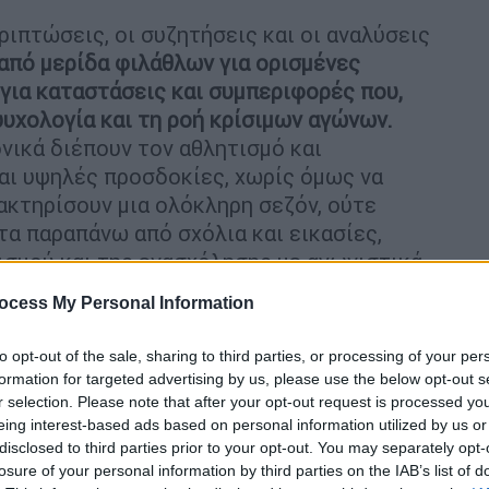
ιπτώσεις, οι συζητήσεις και οι αναλύσεις
από μερίδα φιλάθλων για ορισμένες
 για καταστάσεις και συμπεριφορές που,
ψυχολογία και τη ροή κρίσιμων αγώνων.
νικά διέπουν τον αθλητισμό και
αι υψηλές προσδοκίες, χωρίς όμως να
ακτηρίσουν μια ολόκληρη σεζόν, ούτε
τα παραπάνω από σχόλια και εικασίες,
ισμού και της ενασχόλησης με αγωνιστικά
ουν καμία θέση.
ocess My Personal Information
to opt-out of the sale, sharing to third parties, or processing of your per
formation for targeted advertising by us, please use the below opt-out s
r selection. Please note that after your opt-out request is processed y
eing interest-based ads based on personal information utilized by us or
μιος και τα 12 μίλια
disclosed to third parties prior to your opt-out. You may separately opt-
losure of your personal information by third parties on the IAB’s list of