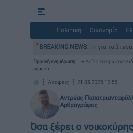
Πολιτική
Οικονομία
Ελ
γούστου
BREAKING NEWS:
Η μάχη για τα Στενά του Ορμούζ: 
Πρωινή ενημέρωση:
➔ Δείτε τα πρωτοσέλι
σήμερα
┋
Απόψεις
┋
21.05.2026 12:55
Αντρέας Παπατριανταφύλ
Αρθρογράφος
Όσα ξέρει ο νοικοκύρης.