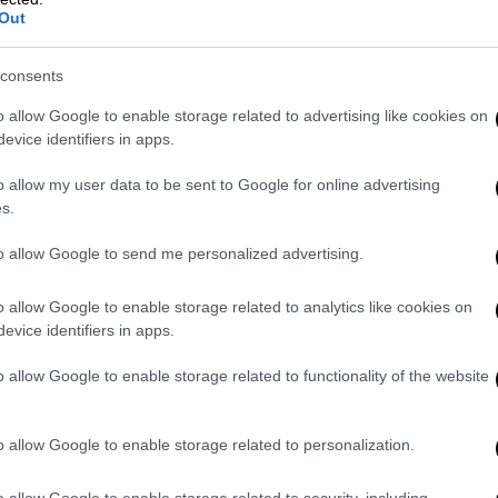
δα και ως άνθρωποι νιώθουν την ανάγκη να
Out
consents
ίσης φωνές που θεώρησαν ότι το
ει προχωρήσει σε διαφορετικές επιλογές,
o allow Google to enable storage related to advertising like cookies on
evice identifiers in apps.
πό τη διαχείριση του rotation μέχρι τον
ν, κάθε αποκλεισμός γεννά εκ των
o allow my user data to be sent to Google for online advertising
ναι φυσιολογικό σε ομάδες του βεληνεκούς
s.
 κρίνονται αποκλειστικά από τις επιτυχίες.
to allow Google to send me personalized advertising.
μεταγραφικό σχεδιασμό.
Παρά την
ρ και την παρουσία παικτών κορυφαίου
o allow Google to enable storage related to analytics like cookies on
evice identifiers in apps.
ο αριθμητικό και λειτουργικό βάθος της
τεί πλέον το σύγχρονο ευρωπαϊκό μπάσκετ.
o allow Google to enable storage related to functionality of the website
ι αγώνες περισσότεροι, η ένταση υψηλότερη
 φυσική κατάσταση και αντοχές.
o allow Google to enable storage related to personalization.
ς
ατυχίας
, που δεν μπορεί ποτέ να αγνοηθεί
,αναπάντεχα όσο και φυσιολογικά
o allow Google to enable storage related to security, including