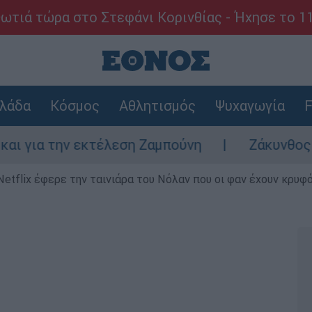
ωτιά τώρα στο Στεφάνι Κορινθίας - Ήχησε το 1
λάδα
Κόσμος
Αθλητισμός
Ψυχαγωγία
F
την εκτέλεση Ζαμπούνη
Ζάκυνθος: Τι απαν
Netflix έφερε την ταινιάρα του Νόλαν που οι φαν έχουν κρυφό