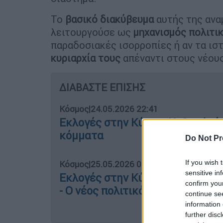
Το
βασικό διακύβευμα
αυτής της ανα
λειτουργούσε ως
μηχανισμός πολιτι
παραδοσιακές ισορροπίες ή αν τα ισ
κυριαρχία τους
απέναντι στους νέους
ΔΙΑΒΑΣΤΕ ΕΠΙΣΗΣ
Κόσμος
|
24.05.2026 22:41
Εκλογές στην Κύπρο: Καθαρή νίκ
κόμματα
Do Not Pr
If you wish 
Κόσμος
|
25.05.2026 08:14
sensitive in
Εκλογές στην Κύπρο: Από την π
confirm you
- Ο νέος πολιτικός χάρτης
continue se
information 
further disc