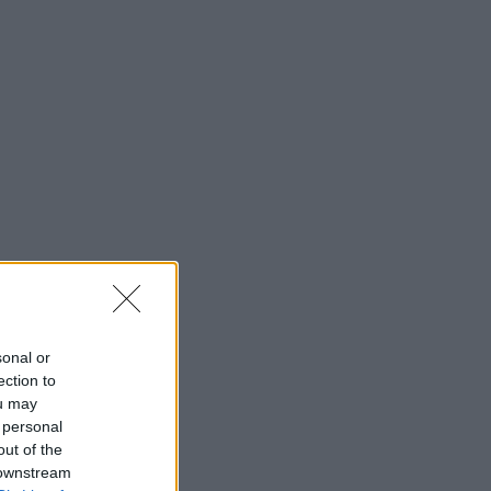
sonal or
ection to
ou may
 personal
out of the
 downstream