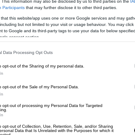
. This information may also be disclosed by us to third parties on the
IA
Participants
that may further disclose it to other third parties.
εισμό», ο δικομματισμός όχι μόνο άντεξε
κός Συναγερμός και ΑΚΕΛ συγκεντρώνουν
 that this website/app uses one or more Google services and may gath
51%, επιβεβαιώνοντας ότι εξακολουθούν να
including but not limited to your visit or usage behaviour. You may click 
 to Google and its third-party tags to use your data for below specifi
ου πολιτικού συστήματος. Αν σε αυτό
ogle consent section.
ικού Κόμματος (ΔΗΚΟ), το ποσοστό
νωτική υπεροχή των ιστορικών κομμάτων, η
l Data Processing Opt Outs
αναμετρήσεων και οι μηχανισμοί
ίχθηκαν καθοριστικοί παράγοντες.
o opt-out of the Sharing of my personal data.
In
λά μια συντηρητική ψήφο. Για άλλους, μια
βαιότητα, το άγνωστο και τη λογική του
o opt-out of the Sale of my Personal Data.
ερίπτωση, οι πολίτες έδειξαν να
In
γές.
to opt-out of processing my Personal Data for Targeted
ing.
ντί επτά, δημιουργεί θεωρητικά πιο
In
ση κοινοβουλευτικών συνεργασιών και την
o opt-out of Collection, Use, Retention, Sale, and/or Sharing
ο σενάριο μιας πολυκομματικής Βουλής
ersonal Data that Is Unrelated with the Purposes for which it
lected.