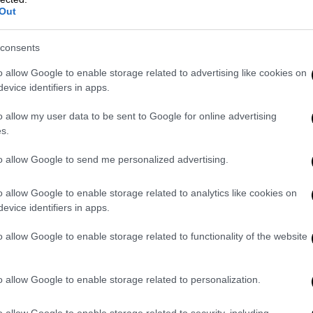
λειτουργία και αδυναμία συνεννόησης.
Out
consents
το ΑΚΕΛ και το ΕΛΑΜ. Το ΑΚΕΛ αύξησε τα
o allow Google to enable storage related to advertising like cookies on
ό 15 χρόνια. Κατέγραψε αύξηση 1.4%, ενώ
evice identifiers in apps.
 κατά 9,000 περίπου. Το κόμμα της
o allow my user data to be sent to Google for online advertising
υς νέους ψηφοφόρους, με ποσοστό 21% στην
s.
to allow Google to send me personalized advertising.
10,9%, παρουσιάζοντας αύξηση τεσσάρων
 2021, παγιώνοντας πλέον την παρουσία
o allow Google to enable storage related to analytics like cookies on
ικού συστήματος. Πρόκειται μάλιστα για
evice identifiers in apps.
τη του εμφάνιση σε βουλευτικές εκλογές
o allow Google to enable storage related to functionality of the website
κών ψήφων σε κάθε αναμέτρηση.
ίβολα και ο Δημοκρατικός Συναγερμός, ο
o allow Google to enable storage related to personalization.
 αυξάνοντας μάλιστα ελαφρώς και τον
κριση με το 2021. Το αποτέλεσμα αποκτά
o allow Google to enable storage related to security, including