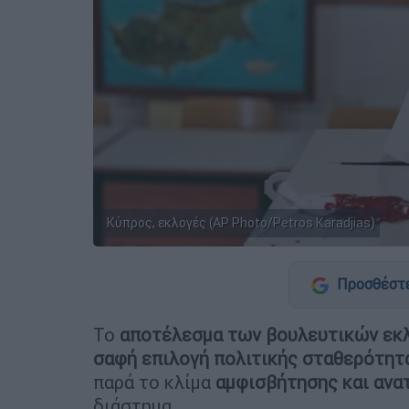
Κύπρος, εκλογές (AP Photo/Petros Karadjias)
Προσθέστε
Το
αποτέλεσμα των βουλευτικών εκ
σαφή επιλογή πολιτικής σταθερότητα
παρά το κλίμα
αμφισβήτησης και ανα
διάστημα.