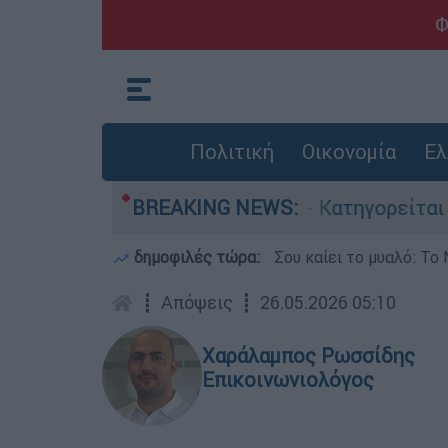
Φ
Πολιτική
Οικονομία
Ελ
ποκτονίες στην Ελλάδα - Κατηγορείται και για 
BREAKING NEWS:
δημοφιλές τώρα:
Σου καίει το μυαλό: Το 
┋
Απόψεις
┋
26.05.2026 05:10
Χαράλαμπος Ρωσσίδης
Επικοινωνιολόγος