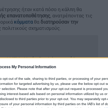
μέτρησης ήταν κατά πόσο η κάλπη θα
κής επανατοποθέτησης
, ανατρέποντας τις
τορικά
κόμματα
θα
διατηρούσαν την
 πολιτικούς σχηματισμούς.
η ΔΗΣΥ - Η νέα Βουλή με τα έξι
ocess My Personal Information
to opt-out of the sale, sharing to third parties, or processing of your per
formation for targeted advertising by us, please use the below opt-out s
ρωτιά του ΔΗΣΥ μέχρι το κόμμα Φειδία
r selection. Please note that after your opt-out request is processed y
eing interest-based ads based on personal information utilized by us or
disclosed to third parties prior to your opt-out. You may separately opt-
losure of your personal information by third parties on the IAB’s list of