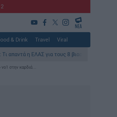
12
ood & Drink
Travel
Viral
τά η ΕΛΑΣ για τους 8 βιασμούς τουριστριών - «Μ
 νο1 στην καρδιά...