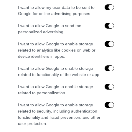
ακύρωσε ως οφσάιντ γιατί ίχνος ράχης
I want to allow my user data to be sent to
Ιρανού επηρέαζε τη φάση! Αστειότητες!
Google for online advertising purposes.
Ορθώς έγραψε ο καλός συνάδελφος Κώστας
I want to allow Google to send me
Κοφινάς στα «ΝΕΑ» ότι οι διαιτητές έχουν
personalized advertising.
νικήσει στα πρώτα ματς του Μουντιάλ.
I want to allow Google to enable storage
Ποιον έχουν νικήσει, όμως; Η τεχνολογία-
related to analytics like cookies on web or
για να λέμε την αλήθεια- τους έχει
device identifiers in apps.
ευνουχίσει! Ορθώς, επίσης, μας τηλεφώνησε,
ο παλιός αγαπητός συνάδελφος και φίλος
I want to allow Google to enable storage
related to functionality of the website or app.
Μιχάλης Μορφονιός, έξω φρενών για την
κατά προτίμηση χρήση της τεχνολογίας.
I want to allow Google to enable storage
Όλοι έχουν δίκιο! Και το ποδόσφαιρο νοσεί
related to personalization.
πλέον από σοβαρότατο αυτοάνοσο νόσημα,
I want to allow Google to enable storage
την Ρευματοειδή VARΙτιδα… Συμπτώματα;
related to security, including authentication
functionality and fraud prevention, and other
1. Απώλεια
αυθόρμητων πανηγυρισμών. Ο
user protection.
θεατής-οπαδός αντί να εκραγεί από χαρά