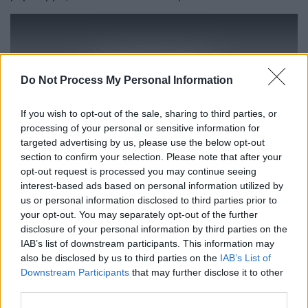
Do Not Process My Personal Information
video
If you wish to opt-out of the sale, sharing to third parties, or
processing of your personal or sensitive information for
targeted advertising by us, please use the below opt-out
section to confirm your selection. Please note that after your
opt-out request is processed you may continue seeing
Κι’ αφήνουμε
τον Μέσι και την κόκκινη
interest-based ads based on personal information utilized by
κάρτα που την ξεθώριασε το VAR και πάμε
us or personal information disclosed to third parties prior to
your opt-out. You may separately opt-out of the further
στον αγώνα του κουρασμένου Βελγίου με το
disclosure of your personal information by third parties on the
πολύπαθο Ιράν. Οι απόγονοι του Ξέρξη, και
IAB’s list of downstream participants. This information may
όλοι οι θεατές- τηλέ και δια ζώσης- είδαν
also be disclosed by us to third parties on the
IAB’s List of
τον Ρομέλου Λουκάκου να χτυπάει με
Downstream Participants
that may further disclose it to other
third parties.
τεντωμένο το πόδι τον τερματοφύλακα της