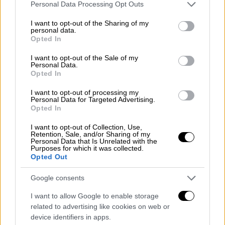
ομάδας τους, άκρως επικινδύνως. Η
Please note that this website/app uses one or more Google
Personal Data Processing Opt Outs
«τεκνολότζια» τυφλώθηκε! Αλλά, να
services and may gather and store information including but
not limited to your visit or usage behaviour. You may click to
I want to opt-out of the Sharing of my
αποβάλεις τον Βέλγο και να αφήσεις τους
personal data.
grant or deny consent to Google and its third-party tags to
κλειδοκράτορες των Θυρών του Ορμούζ με
Opted In
use your data for below specified purposes in below Google
παίκτη παραπάνω; Ε, ούτε ο Τραμπ δεν το
consent section.
I want to opt-out of the Sale of my
θέλει…
Personal Data.
Opted In
Εμ, εκείνα τα οφσάιντ;
Ακυρώνει γκολ το
I want to opt-out of processing my
VAR γιατί η πτέρνα του αντιπάλου δεν
Personal Data for Targeted Advertising.
Opted In
καλυπτόταν! Και η αχίλλειος πτέρνα της
τεχνολογίας οδηγεί στη θυμηδία. Ο
I want to opt-out of Collection, Use,
Retention, Sale, and/or Sharing of my
άνθρωπος πίσω από όλα και ο άνθρωπος
Personal Data that Is Unrelated with the
Purposes for which it was collected.
αποφασίζει τι θα «δει» ή σε τι θα «κλείσει τα
Opted Out
μάτια» το VAR. Ποιος με πείθει, επίσης, ότι
τα γραφικά που δείχνουν ή όχι ένα οφσάιντ
Google consents
δεν είναι κατασκευασμένα; Αναζητείστε και
I want to allow Google to enable storage
δείτε το υπέροχο σε εκτέλεση φάουλ του
related to advertising like cookies on web or
Ιράν που κατέληξε «γκολ» και που το VAR
device identifiers in apps.