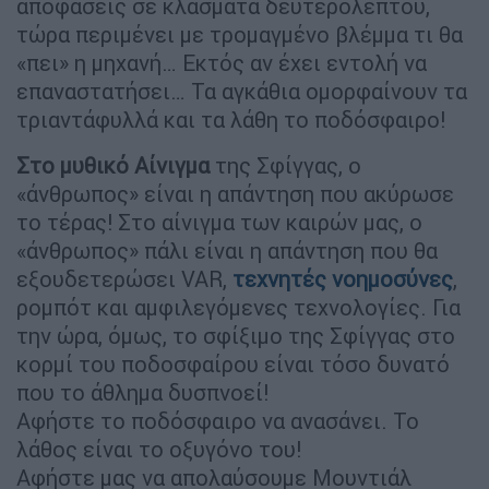
αποφάσεις σε κλάσματα δευτερολέπτου,
τώρα περιμένει με τρομαγμένο βλέμμα τι θα
«πει» η μηχανή… Εκτός αν έχει εντολή να
επαναστατήσει… Τα αγκάθια ομορφαίνουν τα
τριαντάφυλλά και τα λάθη το ποδόσφαιρο!
Στο μυθικό Αίνιγμα
της Σφίγγας, ο
«άνθρωπος» είναι η απάντηση που ακύρωσε
το τέρας! Στο αίνιγμα των καιρών μας, ο
«άνθρωπος» πάλι είναι η απάντηση που θα
εξουδετερώσει VAR,
τεχνητές νοημοσύνες
,
ρομπότ και αμφιλεγόμενες τεχνολογίες. Για
την ώρα, όμως, το σφίξιμο της Σφίγγας στο
κορμί του ποδοσφαίρου είναι τόσο δυνατό
που το άθλημα δυσπνοεί!
Αφήστε το ποδόσφαιρο να ανασάνει. Το
λάθος είναι το οξυγόνο του!
Αφήστε μας να απολαύσουμε Μουντιάλ