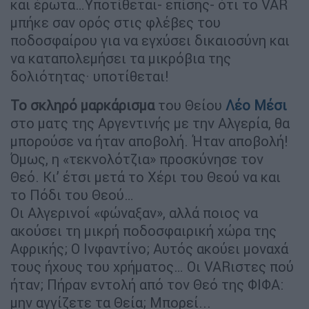
και έρωτα…Υποτίθεται- επίσης- ότι το VAR
μπήκε σαν ορός στις φλέβες του
ποδοσφαίρου για να εγχύσει δικαιοσύνη και
να καταπολεμήσει τα μικρόβια της
δολιότητας· υποτίθεται!
Το σκληρό μαρκάρισμα
του Θείου
Λέο Μέσι
στο ματς της Αργεντινής με την Αλγερία, θα
μπορούσε να ήταν αποβολή. Ήταν αποβολή!
Όμως, η «τεκνολότζια» προσκύνησε τον
Θεό. Κι’ έτσι μετά το Χέρι του Θεού να και
το Πόδι του Θεού…
Οι Αλγερινοί «φώναξαν», αλλά ποιος να
ακούσει τη μικρή ποδοσφαιρική χώρα της
Αφρικής; Ο Ινφαντίνο; Αυτός ακούει μοναχά
τους ήχους του χρήματος… Οι VARιστες πού
ήταν; Πήραν εντολή από τον Θεό της ΦΙΦΑ:
μην αγγίζετε τα Θεία; Μπορεί...