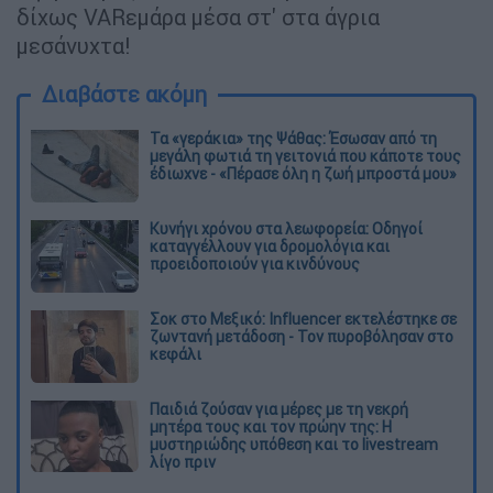
δίχως VARεμάρα μέσα στ' στα άγρια
μεσάνυχτα!
Διαβάστε ακόμη
Τα «γεράκια» της Ψάθας: Έσωσαν από τη
μεγάλη φωτιά τη γειτονιά που κάποτε τους
έδιωχνε - «Πέρασε όλη η ζωή μπροστά μου»
Κυνήγι χρόνου στα λεωφορεία: Οδηγοί
καταγγέλλουν για δρομολόγια και
προειδοποιούν για κινδύνους
Σοκ στο Μεξικό: Influencer εκτελέστηκε σε
ζωντανή μετάδοση - Τον πυροβόλησαν στο
κεφάλι
Παιδιά ζούσαν για μέρες με τη νεκρή
μητέρα τους και τον πρώην της: Η
μυστηριώδης υπόθεση και το livestream
λίγο πριν