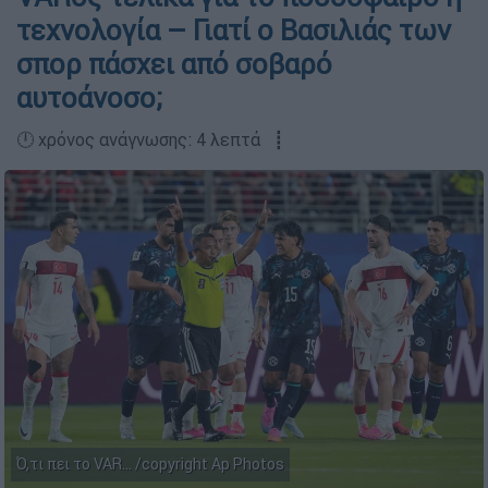
τεχνολογία – Γιατί ο Βασιλιάς των
σπορ πάσχει από σοβαρό
αυτοάνοσο;
🕛 χρόνος ανάγνωσης: 4 λεπτά ┋
Ό,τι πει το VAR... /copyright Ap Photos