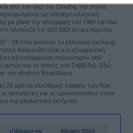
αι από την ίδια την Ελλάδα, την οποία
ναγνωρισμένοι ως επίσημη ελληνική
ης με βάση την απογραφή του 1989 έφτανε
 ότι πλησίαζε τις 500.000) άτομα περίπου.
7 - ’38 (που έκλεισε τα ελληνικά σχολεία)
ντρική Ασία ανάπτυξαν μια εξωφρενική
βιετική κατάρρευση περισότεροι από
 αυτών και οι γονείς του Σαββίδη). Εδώ
αι τον αληθινό Νεοέλληνα….
ει 25 χρόνια ελεύθερης επαφής των δύο
οι αυταπάτες και οι ωραιοποιήσεις είχαν
μια πιο ρεαλιστική εκτίμηση.
«Πόλεμος» για
Κόλαφος ΟΟΣΑ: