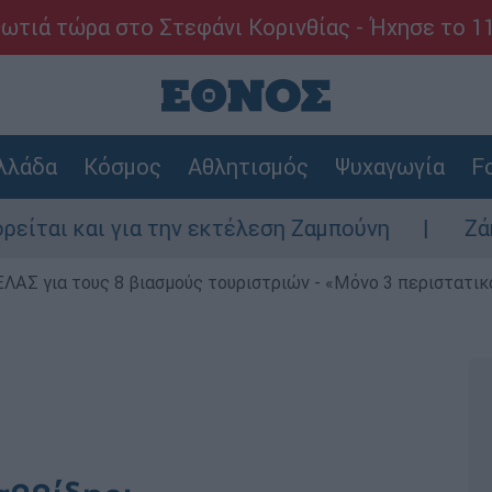
ωτιά τώρα στο Στεφάνι Κορινθίας - Ήχησε το 1
λλάδα
Κόσμος
Αθλητισμός
Ψυχαγωγία
Fo
και για την εκτέλεση Ζαμπούνη
Ζάκυνθος: 
ΕΛΑΣ για τους 8 βιασμούς τουριστριών - «Μόνο 3 περιστατικ