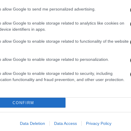
ηνορθόδοξη προέλευση
και η συνείδηση περί
to allow Google to send me personalized advertising.
αι ότι στις πρώτες ελληνικές συνεδριάσεις
κοινός τόπος στη Βουλή των Ελλήνων λόγω
o allow Google to enable storage related to analytics like cookies on
 μέρους των Βουλευτών. Επίσης, η γλώσσα
evice identifiers in apps.
λης με τους συντρόφους του πριν τινάξει
o allow Google to enable storage related to functionality of the website
 η αλβανική. Χωρίς αυτό να σημαίνει
o allow Google to enable storage related to personalization.
 Έλλην της Διασποράς υπήρξε ο
 Άντριου Άθενς, ο οποίος διετέλεσε
o allow Google to enable storage related to security, including
 Άθενς μιλούσε ελάχιστα ελληνικά και η
cation functionality and fraud prevention, and other user protection.
κή γλώσσα. Αυτό δεν σήμαινε τίποτα όμως
ου υπέρ του ελληνισμού….
CONFIRM
από τον ελληνισμό που μεγαλούργησε από
τη σοβιετική περίοδο έως και το 1937, όταν
ικές διώξεις... Οι πληθυσμοί αυτοί
Data Deletion
Data Access
Privacy Policy
ικό πλαίσιο των 70 χρόνων, πλήρως