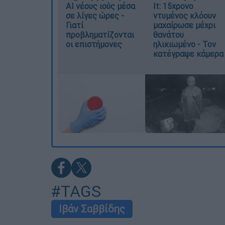
AI νέους ιούς μέσα
It: 15χρονο
σε λίγες ώρες -
ντυμένος κλόουν
Γιατί
μαχαίρωσε μέχρι
προβληματίζονται
θανάτου
οι επιστήμονες
ηλικιωμένο - Τον
κατέγραψε κάμερα
#TAGS
Ιβάν Σαββίδης