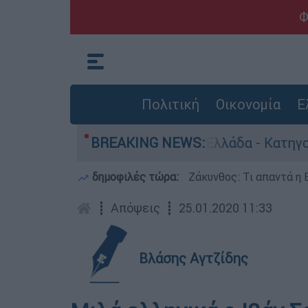
Φ
Πολιτική
Οικονομία
Ε
α ανθρωποκτονίες στην Ελλάδα - Κατηγορείται 
BREAKING NEWS:
δημοφιλές τώρα:
Ζάκυνθος: Τι απαντά η 
┋
Απόψεις
┋
25.01.2020 11:33
Βλάσης Αγτζίδης