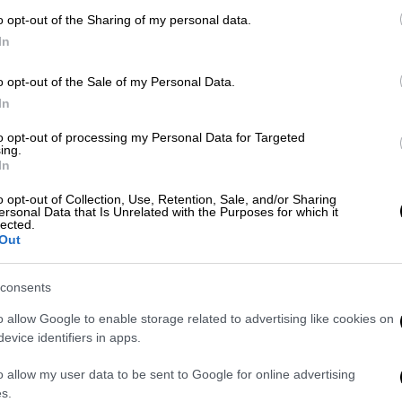
εί με τη στέρηση των στοιχειωδών πόρων
o opt-out of the Sharing of my personal data.
ους της ΕΣΣΔ το 2012 από τον ανάλγητο
In
ο θάνατο από την ανέχεια μεγάλο αριθμό
o opt-out of the Sale of my Personal Data.
In
στα ρωσικά και να χρησιμοποιεί μεταφραστή
to opt-out of processing my Personal Data for Targeted
ς και επικριτικά σχόλια. Εάν αγνοήσουμε
ing.
In
α Ανδριανόπουλου
-ο οποίος πριν από
γκάνος» -εμφανίστηκαν πλήθος
o opt-out of Collection, Use, Retention, Sale, and/or Sharing
ersonal Data that Is Unrelated with the Purposes for which it
σιο χώρο. Στο πλαίσιο του
lected.
Out
τάσσεται η σχετική αναφορά του
Μαρινάκη
,
δίκτυο. Στην καλύτερη εκδοχή, τα σχόλια
των συνθηκών διαμόρφωσης του νέου
consents
θώς και στην απόλυτη άγνοια της ιστορίας
o allow Google to enable storage related to advertising like cookies on
ΣΣΔ…
evice identifiers in apps.
ρχεται από ελληνόφωνο πληθυσμό. Ιστορικά
o allow my user data to be sent to Google for online advertising
s.
ταν δευτερεύον στοιχείο στην εθνική