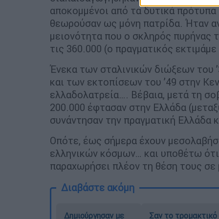
αποκομμένοι από τα δυτικά πρότυπα κ
θεωρούσαν ως μόνη πατρίδα. Ήταν α
μειονότητα που ο σκληρός πυρήνας τ
τις 360.000 (ο πραγματικός εκτιμάμε
Ένεκα των σταλινικών διώξεων του ’3
και των εκτοπίσεων του ’49 στην Κε
ελλαδολατρεία…. Βέβαια, μετά τη σο
200.000 έφτασαν στην Ελλάδα (μεταξύ
συνάντησαν την πραγματική Ελλάδα κ
Οπότε, έως σήμερα έχουν μεσολαβήσ
ελληνικών κόσμων… και υποθέτω ότι 
παραχωρήσει πλέον τη θέση τους σε 
Διαβάστε ακόμη
Δημιούργησαν με
Σαν το τρομακτικό