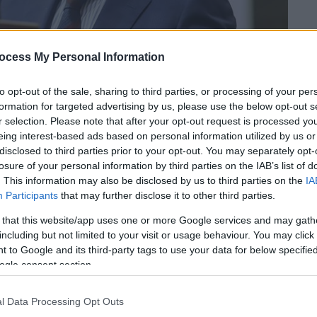
ocess My Personal Information
to opt-out of the sale, sharing to third parties, or processing of your per
formation for targeted advertising by us, please use the below opt-out s
r selection. Please note that after your opt-out request is processed y
eing interest-based ads based on personal information utilized by us or
disclosed to third parties prior to your opt-out. You may separately opt-
 το ΕΘΝΟΣ στη Google
losure of your personal information by third parties on the IAB’s list of
. This information may also be disclosed by us to third parties on the
IA
Participants
that may further disclose it to other third parties.
ο και όχι μόνο με αφορμή την ανακοίνωση
ίδης
είναι «Ρώσος»... Υπονοώντας ότι
 that this website/app uses one or more Google services and may gath
including but not limited to your visit or usage behaviour. You may click 
- και όχι ότι υπήρξε πολίτης της Ρωσικής
 to Google and its third-party tags to use your data for below specifi
 αυτού του εθνικού προσδιορισμού γίνεται
ogle consent section.
ι σε μια μεγάλη ρατσιστική παράδοση της
ε τους «τουρκόσπορους» του 1922 (της
l Data Processing Opt Outs
ς «ελληνοποιημένους» του 2000 (του