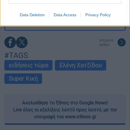
Τουρνάς: Πάνω από 400 πυρκαγιές σε 10
I want to allow Google to enable storage
ημέρες - «Το 90% των πυρκαγιών οφείλεται
related to security, including authentication
σε αμέλεια»
Data Deletion
Data Access
Privacy Policy
functionality and fraud prevention, and other
user protection.
επόμενο
άρθρο
#TAGS
ειδήσεις τώρα
Ελένη Χατζίδου
Super Κική
Ακολούθησε το Έθνος στο Google News!
Live όλες οι εξελίξεις λεπτό προς λεπτό, με την
υπογραφή του www.ethnos.gr