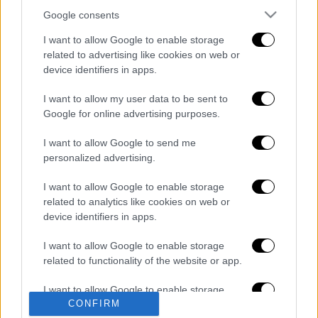
Google consents
I want to allow Google to enable storage
related to advertising like cookies on web or
device identifiers in apps.
καταχώρηση
I want to allow my user data to be sent to
Google for online advertising purposes.
Διαβάστε ακόμη
I want to allow Google to send me
O στρατηγός ήταν σχιζοφρενής, εμμονικός,
personalized advertising.
πλησίαζε τα 75 όταν τον αντάμωσε η δόξα –
Εκείνος που άλλαξε την πορεία της
I want to allow Google to enable storage
Ιστορίας!
related to analytics like cookies on web or
Ελισάβετ Κωνσταντινίδου στο ethnos.gr:
device identifiers in apps.
«Κάθε πόλεμος είναι ένας εμφύλιος, όλοι
είμαστε αδέλφια»
I want to allow Google to enable storage
related to functionality of the website or app.
Στον εισαγγελέα ο ιδιοκτήτης του beach
bar για τον θάνατο του 4χρονου στην Πάρο -
I want to allow Google to enable storage
Στο «μικροσκόπιο» ο ρόλος του
CONFIRM
related to personalization.
ναυαγοσώστη