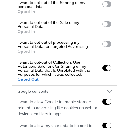
not limited to your visit or usage behaviour. You may click to
I want to opt-out of the Sharing of my
ψυχαγωγικές εκπομπές σε δημόσια και
personal data.
grant or deny consent to Google and its third-party tags to
Opted In
ιδιωτική τηλεόραση
use your data for below specified purposes in below Google
consent section.
I want to opt-out of the Sale of my
Personal Data.
Opted In
I want to opt-out of processing my
Personal Data for Targeted Advertising.
Opted In
I want to opt-out of Collection, Use,
Retention, Sale, and/or Sharing of my
Personal Data that Is Unrelated with the
Purposes for which it was collected.
Opted Out
Google consents
I want to allow Google to enable storage
related to advertising like cookies on web or
device identifiers in apps.
Τηλεόραση
|
04.07.2025 14:40
I want to allow my user data to be sent to
Φινάλε με ανακοινώσεις και δάκρυα για