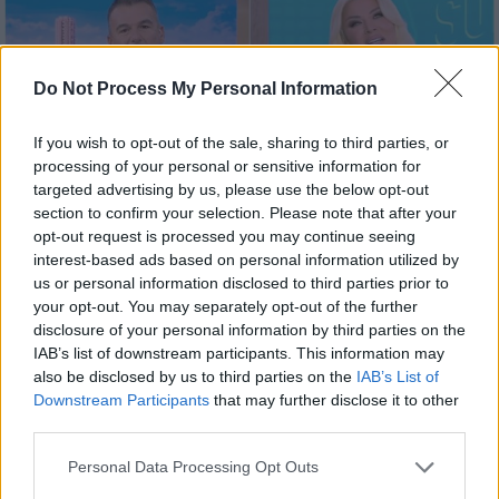
Do Not Process My Personal Information
If you wish to opt-out of the sale, sharing to third parties, or
processing of your personal or sensitive information for
targeted advertising by us, please use the below opt-out
section to confirm your selection. Please note that after your
opt-out request is processed you may continue seeing
interest-based ads based on personal information utilized by
us or personal information disclosed to third parties prior to
your opt-out. You may separately opt-out of the further
disclosure of your personal information by third parties on the
Τηλεόραση
|
15.09.2025 10:50
IAB’s list of downstream participants. This information may
Πρεμιέρα με χαμόγελα για τις πρωινές
also be disclosed by us to third parties on the
IAB’s List of
εκπομπές: Η νέα ομάδα Λιάγκα -
Downstream Participants
that may further disclose it to other
third parties.
Καινούργιου και η αρχή Κατσούλη -
Ηλιάκη
Please note that this website/app uses one or more Google
Personal Data Processing Opt Outs
services and may gather and store information including but
Πρώτη καλημέρα είπαν όλες οι πρωινές