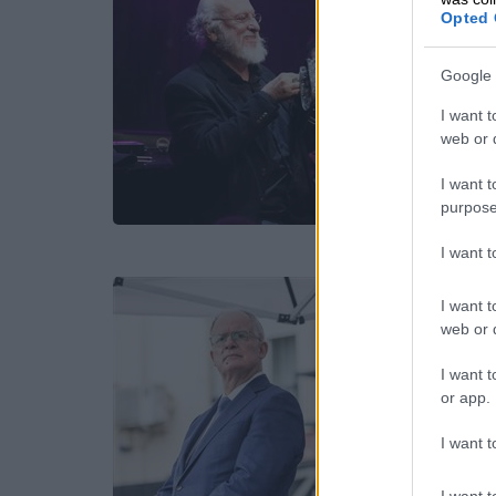
Opted 
Google 
I want t
web or d
I want t
purpose
I want 
I want t
web or d
I want t
or app.
I want t
I want t