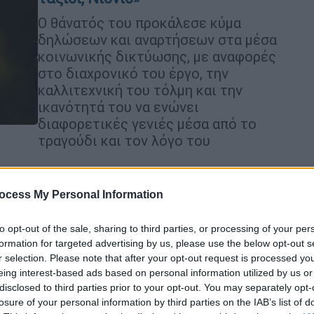
Ο θάνατός του προκάλεσε κύμα
δηλώσεων και αναρτήσεων στα μέσα
κοινωνικής δικτύωσης, με αναφορές
στο διαχρονικό του έργο, την
καλλιτεχνική του τόλμη και την
ικανότητά του να ενώνει
διαφορετικές γενιές μέσα από το
τραγούδι και τον λόγο του
Ελλάδα
|
21.10.2025 23:15
ocess My Personal Information
Θεσσαλονίκη: Οι αρχαιολόγοι
απαντούν στις αντιδράσεις για την
to opt-out of the sale, sharing to third parties, or processing of your per
περίφραξη στο ανάκτορο του
formation for targeted advertising by us, please use the below opt-out s
r selection. Please note that after your opt-out request is processed y
Γαλερίου
eing interest-based ads based on personal information utilized by us or
Ο δήμαρχος Θεσσαλονίκη, Στέλιος
disclosed to third parties prior to your opt-out. You may separately opt-
Αγγελούδης, εξέφρασε ενστάσεις για
losure of your personal information by third parties on the IAB’s list of