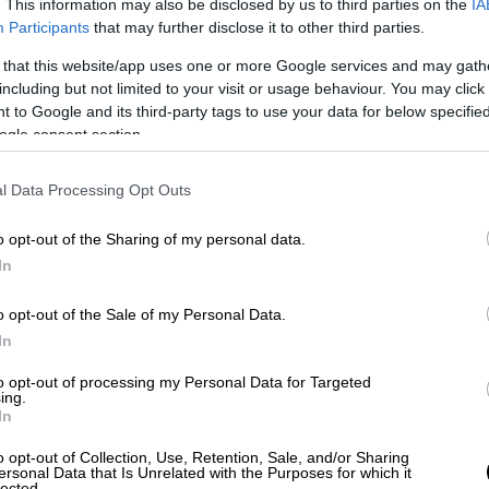
. This information may also be disclosed by us to third parties on the
IA
την επιλογή της τοποθέτησης φράχτη
Participants
that may further disclose it to other third parties.
στο Ανάκτορο του Γαλερίου
 that this website/app uses one or more Google services and may gath
including but not limited to your visit or usage behaviour. You may click 
 to Google and its third-party tags to use your data for below specifi
Τηλεόραση
|
21.10.2025 23:00
ogle consent section.
Ο Μάικλ Φασμπέντερ θα
πρωταγωνιστήσει στη νέα σειρά
l Data Processing Opt Outs
του Netflix για την άνοδο των
Κένεντι
o opt-out of the Sharing of my personal data.
In
Η πολυαναμενόμενη σειρά
αναμένεται να αποτελέσει το
o opt-out of the Sale of my Personal Data.
αμερικανικό αντίστοιχο του «The
In
Crown»
to opt-out of processing my Personal Data for Targeted
ing.
In
Πολιτισμός
|
21.10.2025 23:00
Ο Διονύσης Σαββόπουλος, η
o opt-out of Collection, Use, Retention, Sale, and/or Sharing
ersonal Data that Is Unrelated with the Purposes for which it
Καλομοίρα ως Μέριλιν Μονρόε και
lected.