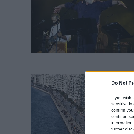
Do Not Pr
If you wish 
sensitive in
confirm you
continue se
information 
further disc