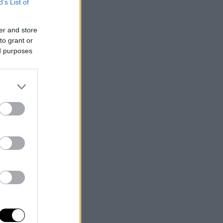
B’s List of
er and store
to grant or
ed purposes