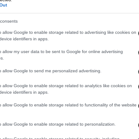
Out
ένα στριπτίζ στο Αλσος
Από τη Καλομοίρα ως την ημίγυμνη
consents
χορεύτρια, τα δύο στιγμιότυπα
αποτύπωσαν την αλλαγή της εποχής,
o allow Google to enable storage related to advertising like cookies on
evice identifiers in apps.
αλλά και τη συνέπεια ενός καλλιτέχνη
που πάντοτε πειραματιζόταν με τα
o allow my user data to be sent to Google for online advertising
όρια του θεάματος, του χιούμορ και
s.
της παράστασης
to allow Google to send me personalized advertising.
Πολιτική
|
21.10.2025 22:54
o allow Google to enable storage related to analytics like cookies on
Τασούλας για Σαββόπουλο:
evice identifiers in apps.
Μοναδικός ραψωδός που διέσχισε
o allow Google to enable storage related to functionality of the website
όλες αυτές τις δεκαετίες άφοβα
«Ήταν ποιητικός και πολιτικός μαζί,
o allow Google to enable storage related to personalization.
πάντοτε με το θάρρος της γνώμης
του και με το πάθος της συμμετοχής
o allow Google to enable storage related to security, including