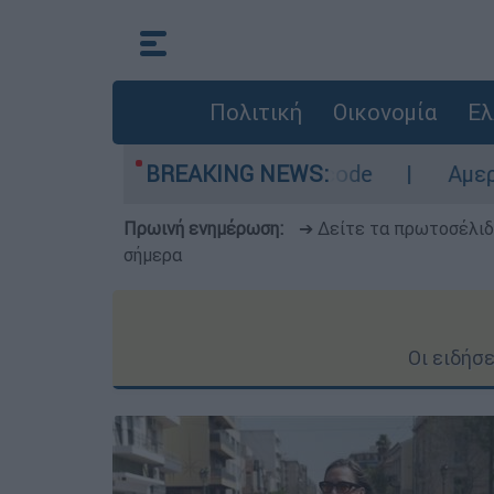
Πολιτική
Οικονομία
Ελ
ριοχές σε red code
BREAKING NEWS:
Αμερικανικός συναγερ
Πρωινή ενημέρωση:
➔ Δείτε τα πρωτοσέλι
σήμερα
Οι ειδήσ