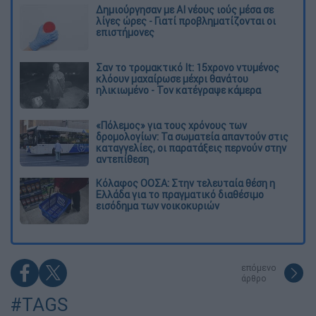
Δημιούργησαν με AI νέους ιούς μέσα σε
λίγες ώρες - Γιατί προβληματίζονται οι
επιστήμονες
Σαν το τρομακτικό It: 15χρονο ντυμένος
κλόουν μαχαίρωσε μέχρι θανάτου
ηλικιωμένο - Τον κατέγραψε κάμερα
«Πόλεμος» για τους χρόνους των
δρομολογίων: Τα σωματεία απαντούν στις
καταγγελίες, οι παρατάξεις περνούν στην
αντεπίθεση
Κόλαφος ΟΟΣΑ: Στην τελευταία θέση η
Ελλάδα για το πραγματικό διαθέσιμο
εισόδημα των νοικοκυριών
επόμενο
άρθρο
#TAGS