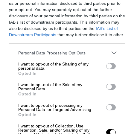
σύμβολο, συναντά στο Σισμανόγλειο το
us or personal information disclosed to third parties prior to
your opt-out. You may separately opt-out of the further
ανάλογό της στον χώρο του πνεύματος.
disclosure of your personal information by third parties on the
IAB’s list of downstream participants. This information may
Την εκδήλωση, η οποία τελούσε υπό την
also be disclosed by us to third parties on the
IAB’s List of
αιγίδα του
Οικουμενικού Πατριάρχη
, τίμησαν
Downstream Participants
that may further disclose it to other
με την παρουσία τους ο Παναγιώτατος
third parties.
Βαρθολομαίος, Ιεράρχες του Θρόνου,
Please note that this website/app uses one or more Google
Personal Data Processing Opt Outs
Πρέσβεις, Πρόξενοι, στελέχη του Γενικού
services and may gather and store information including but
Προξενείου, καθώς και διακεκριμένοι
not limited to your visit or usage behaviour. You may click to
I want to opt-out of the Sharing of my
personal data.
εκπρόσωποι της ελληνικής ομογένειας. Η
grant or deny consent to Google and its third-party tags to
Opted In
use your data for below specified purposes in below Google
κατάμεστη αίθουσα του Σισμανογλείου
consent section.
I want to opt-out of the Sale of my
επιβεβαίωσε πως ο πολιτισμός
εξακολουθεί
Personal Data.
να συγκινεί
και να ενώνει.
Opted In
I want to opt-out of processing my
Personal Data for Targeted Advertising.
Opted In
I want to opt-out of Collection, Use,
Retention, Sale, and/or Sharing of my