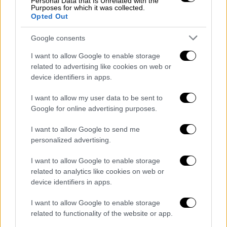
Personal Data that Is Unrelated with the
Purposes for which it was collected.
Opted Out
Google consents
I want to allow Google to enable storage
related to advertising like cookies on web or
device identifiers in apps.
Στιγμιότυπο από την εκδήλωση
I want to allow my user data to be sent to
Η Ακρόπολη ως ιδέα
Google for online advertising purposes.
I want to allow Google to send me
Όπως τόνισε ο κ. Κούτρας προλογίζοντας
personalized advertising.
την εκδήλωση: «Η Ακρόπολη δεν είναι
απλώς ένα μνημείο. Είναι το
αιώνιο σύμβολο
I want to allow Google to enable storage
της ανθρώπινης σκέψης στην ανώτερη
related to analytics like cookies on web or
device identifiers in apps.
έκφρασή της, μια ιδέα
διαχρονική
που
εμπνέει την ανθρωπότητα, στην οποία,
I want to allow Google to enable storage
εξάλλου, ανήκει!».
related to functionality of the website or app.