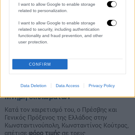
I want to allow Google to enable storage
related to personalization.
I want to allow Google to enable storage
related to security, including authentication
functionality and fraud prevention, and other
user protection.
CONFIRM
Στιγμιότυπο από την εκδήλωση
Data Deletion
Data Access
Privacy Policy
Μνήμη διπλωματών
Κατά τον χαιρετισμό του, ο Πρέσβης και
Γενικός Πρόξενος της Ελλάδος στην
Κωνσταντινούπολη, Κωνσταντίνος Κούτρας,
απέτισε
φόρο τιμής
σε τρεις