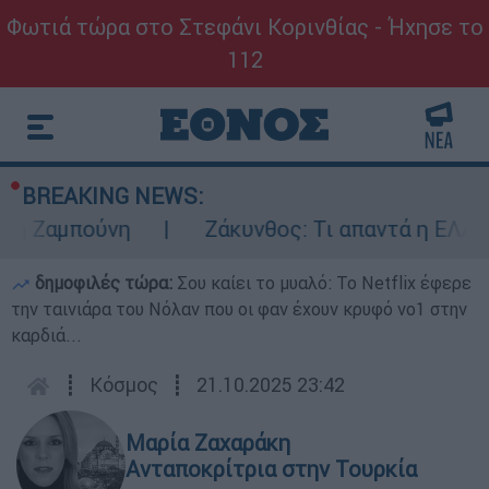
Φωτιά τώρα στο Στεφάνι Κορινθίας - Ήχησε το
112
BREAKING NEWS:
αμπούνη
Ζάκυνθος: Τι απαντά η ΕΛΑΣ για τ
δημοφιλές τώρα:
Σου καίει το μυαλό: Το Netflix έφερε
την ταινιάρα του Νόλαν που οι φαν έχουν κρυφό νο1 στην
καρδιά...
┋
Κόσμος
┋
21.10.2025 23:42
Μαρία Ζαχαράκη
Ανταποκρίτρια στην Τουρκία