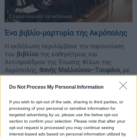
Στιγμιότυπα από την εκδήλωση
Ένα βιβλίο-μαρτυρία της Ακρόπολης
Η εκδήλωση περιλάμβανε την παρουσίαση
του
βιβλίου
της καθηγήτριας και
Αντιπροέδρου της Ένωσης Φίλων της
Ακρόπολης,
Φανής Μαλλούχου–Τουφάνο
, με
τίτλο «Από Κάστρο σε Μνημείο:
Μεταμορφώσεις της Ακρόπολης από τον
Do Not Process My Personal Information
19ο στον 21ο αιώνα». Το έργο συνθέτει μια
πολυστρωματική αφήγηση της πορείας του
If you wish to opt-out of the sale, sharing to third parties, or
σημαντικότερου μνημείου
του ελληνικού
processing of your personal or sensitive information for
targeted advertising by us, please use the below opt-out
πολιτισμού, φωτίζοντας τις μεταμορφώσεις
section to confirm your selection. Please note that after your
του μέσα στον χρόνο. Η επιλογή του
opt-out request is processed you may continue seeing
θέματος δεν ήταν τυχαία: η
Ακρόπολη
, ως
interest-based ads based on personal information utilized by