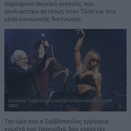
απρόσμενο σκηνικό γεγονός, που
σχολιάστηκε εκτενώς στον Τύπο και στα
μέσα κοινωνικής δικτύωσης.
Διονύσης Σαββόπουλος και Εβίτα Χουντάλα (Copyright:
NDP)
Την ώρα που ο Σαββόπουλος ερμήνευε
γνωστά του τραγούδια, δύο χορευτές