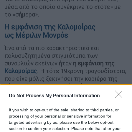
μέσα από το οποίο συνέκρινε το «τότε» με
το «σήμερα».
Η εμφάνιση της Καλομοίρας
ως Μέριλιν Μονρόε
Ένα από τα πιο χαρακτηριστικά και
πολυσυζητημένα στιγμιότυπα των
συναυλιών εκείνων ήταν
η εμφάνιση της
Καλομοίρας
. Η τότε 19χρονη τραγουδίστρια,
που είχε μόλις ξεκινήσει την καριέρα της
μέσα από το τηλεοπτικό πρόγραμμα «Fame
Story», εμφανίστηκε στη σκηνή μέσα από μία
Do Not Process My Personal Information
τεράστια τούρτα,
τραγουδώντας το «Happy
Birthday, Mister President» α λα Μέριλιν
If you wish to opt-out of the sale, sharing to third parties, or
Μονρόε
.
processing of your personal or sensitive information for
targeted advertising by us, please use the below opt-out
Το κοινό ξαφνιάστηκε και ενθουσιάστηκε,
section to confirm your selection. Please note that after your