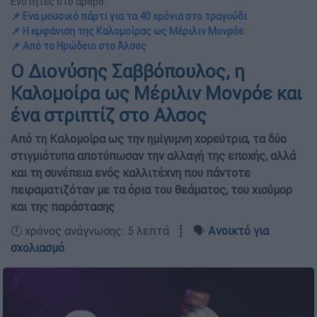
Ενότητες στο άρθρο:
📌 Ενα μουσικό πάρτι για τα 40 χρόνια στο τραγούδι
📌 Η εμφάνιση της Καλομοίρας ως Μέριλιν Μονρόε
📌 Από το Ηρώδειο στο Άλσος
Ο Διονύσης Σαββόπουλος, η
Καλομοίρα ως Μέριλιν Μονρόε και
ένα στριπτίζ στο Αλσος
Από τη Καλομοίρα ως την ημίγυμνη χορεύτρια, τα δύο
στιγμιότυπα αποτύπωσαν την αλλαγή της εποχής, αλλά
και τη συνέπεια ενός καλλιτέχνη που πάντοτε
πειραματιζόταν με τα όρια του θεάματος, του χιούμορ
και της παράστασης
🕛 χρόνος ανάγνωσης: 5 λεπτά ┋ 🗣️
Ανοικτό για
σχολιασμό