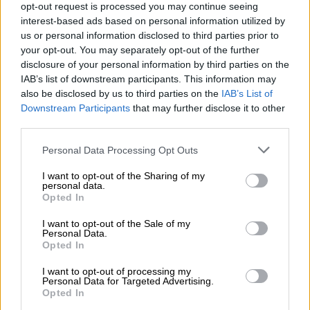
opt-out request is processed you may continue seeing
καθώς τη στιγμή εκείνη πολύχρωμα
interest-based ads based on personal information utilized by
μπαλόνια υψώθηκαν στον ουρανό και τα
us or personal information disclosed to third parties prior to
μεγάλα μπαλόνια της σκηνής έσπαγαν,
your opt-out. You may separately opt-out of the further
απελευθερώνοντας χρυσόσκονη. Η σκηνή
disclosure of your personal information by third parties on the
IAB’s list of downstream participants. This information may
είχε σχεδιαστεί με θεατρικότητα και
also be disclosed by us to third parties on the
IAB’s List of
παιχνιδιάρικη διάθεση, προσθέτοντας έναν
Downstream Participants
that may further disclose it to other
εορταστικό τόνο στη βραδιά.
third parties.
Please note that this website/app uses one or more Google
Personal Data Processing Opt Outs
services and may gather and store information including but
not limited to your visit or usage behaviour. You may click to
I want to opt-out of the Sharing of my
personal data.
grant or deny consent to Google and its third-party tags to
Opted In
use your data for below specified purposes in below Google
consent section.
I want to opt-out of the Sale of my
Personal Data.
Opted In
I want to opt-out of processing my
Personal Data for Targeted Advertising.
Opted In