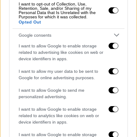
Καλομοίρα
I want to opt-out of Collection, Use,
Retention, Sale, and/or Sharing of my
Personal Data that Is Unrelated with the
Purposes for which it was collected.
Η Καλομοίρα αντάλλαξε σύντομο διάλογο
Opted Out
επί σκηνής με τον Σαββόπουλο, με θέμα τον
ελληνισμό της οικουμένης, που
Google consents
ολοκληρώθηκε με το τραγούδι
I want to allow Google to enable storage
«Καλωσόρισες πουλί μου, μοναξιά ελληνική
related to advertising like cookies on web or
μου».
device identifiers in apps.
Η συναυλία, διάρκειας περίπου τριών ωρών,
I want to allow my user data to be sent to
Google for online advertising purposes.
ολοκληρώθηκε με το κοινό να τραγουδά το
«Εθνική Ελλάδος, γεια σου», λίγες μόλις
I want to allow Google to send me
εβδομάδες μετά τον θρίαμβο της Εθνικής
personalized advertising.
ομάδας ποδοσφαίρου στο Euro 2004. Ο
I want to allow Google to enable storage
Σαββόπουλος χόρεψε το καθιερωμένο βαλς
related to analytics like cookies on web or
με τη σύζυγό του, Άσπα, ενώ αναφέρθηκε
device identifiers in apps.
συγκινημένος στον χρόνο και τη συνέχεια
των γενεών, αλλάζοντας στίχο από το
I want to allow Google to enable storage