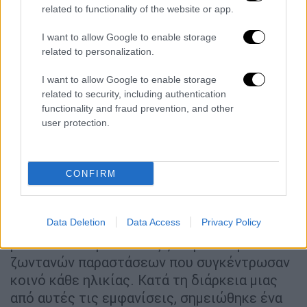
related to functionality of the website or app.
τραγούδι του: «Μα ο χρόνος ο αληθινός είναι
ο γιος μου κι ο μικρός μου εγγονός».
I want to allow Google to enable storage
related to personalization.
Στο κοινό βρέθηκαν πολιτικοί, καλλιτέχνες
και πανεπιστημιακοί — μεταξύ αυτών οι
I want to allow Google to enable storage
Γιώργος Αλογοσκούφης, Μαρία Δαμανάκη,
related to security, including authentication
functionality and fraud prevention, and other
Νίκος Αλιβιζάτος, Γιώργος Βότσης — σε μια
user protection.
βραδιά που συνδύαζε την εορταστική
διάθεση με την καλλιτεχνική αναδρομή.
CONFIRM
Από το Ηρώδειο στο Άλσος
Δεκατέσσερα χρόνια αργότερα, ο Διονύσης
Data Deletion
Data Access
Privacy Policy
Σαββόπουλος εμφανίστηκε στο ιστορικό
μουσικό θέατρο «Άλσος», σε μια σειρά
ζωντανών παραστάσεων που συγκέντρωσαν
κοινό κάθε ηλικίας. Κατά τη διάρκεια μιας
από αυτές τις εμφανίσεις, σημειώθηκε ένα