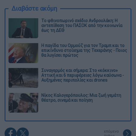
Διαβάστε ακόμη
Το φθινοπωρινό σχέδιο Ανδρουλάκη: Η
αντεπίθεση του ΠΑΣΟΚ από την κοινωνία
έως τη ΔΕΘ
Η παγίδα του Ορμούζ για τον Τραμπ και το
επικίνδυνο στοίχημα της Τεχεράνης - Ποιος
θα λυγίσει πρώτος
Συναγερμός και σήμερα: Στο «κόκκινο»
Αττική και 6 περιφέρειες λόγω καύσωνα -
Αυξημένες περιπολίες και drones
Νίκος Καλογερόπουλος: Μια ζωή γεμάτη
θέατρο, σινεμά και ποίηση
επόμενο
άρθρο