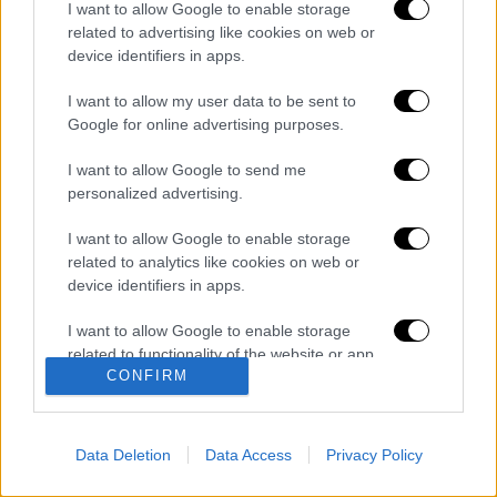
I want to allow Google to enable storage
καταχώρηση
related to advertising like cookies on web or
device identifiers in apps.
Διαβάστε ακόμη
I want to allow my user data to be sent to
Google for online advertising purposes.
Θρήνος για τον Λιονέλ Μέσι: Πέθανε στα 68
του χρόνια ο πατέρας του, Χόρχε
I want to allow Google to send me
personalized advertising.
Φωτιά στην Αττικοβοιωτία: Πώς στήθηκε η
I want to allow Google to enable storage
μεγάλη επιχείρηση διάσωσης - 254 πολίτες
related to analytics like cookies on web or
απομακρύνθηκαν διά θαλάσσης
device identifiers in apps.
Συναγερμός από τον ΕΦΕΤ: Ανακαλείται
I want to allow Google to enable storage
γνωστή μαρμελάδα - Κίνδυνος θραύσης στη
related to functionality of the website or app.
συσκευασία
CONFIRM
I want to allow Google to enable storage
Τραγωδία στην Πάρο: Νεκρό 4χρονο παιδί
related to personalization.
σε πισίνα beach bar - Προσήχθησαν
ιδιοκτήτης και γονείς
Data Deletion
Data Access
Privacy Policy
I want to allow Google to enable storage
related to security, including authentication