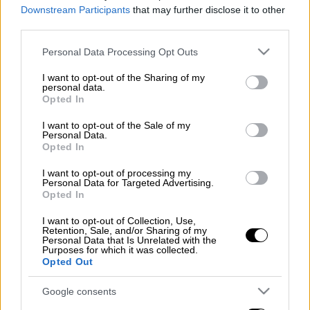
Downstream Participants
that may further disclose it to other
Υπάρχει ακόμα ελληνικών συμφερόντων
third parties.
υαλουργία, αλλά για ευνόητους λόγους όχι
Please note that this website/app uses one or more Google
Personal Data Processing Opt Outs
με έδρα την Ελλάδα...
services and may gather and store information including but
not limited to your visit or usage behaviour. You may click to
I want to opt-out of the Sharing of my
Διαβάστε περισσότερα μ' ένα κλικ στο
personal data.
grant or deny consent to Google and its third-party tags to
Opted In
menshouse.gr
use your data for below specified purposes in below Google
consent section.
I want to opt-out of the Sale of my
Personal Data.
Opted In
Τα σχολιά σας δημοσιεύονται άμεσα με δική σας ευθύνη. Το
I want to opt-out of processing my
ΕΘΝΟΣ θα παρεμβαίνει και τα προσβλητικά σχόλια θα
Personal Data for Targeted Advertising.
διαγράφονται
Opted In
I want to opt-out of Collection, Use,
Retention, Sale, and/or Sharing of my
Personal Data that Is Unrelated with the
Purposes for which it was collected.
Opted Out
Google consents