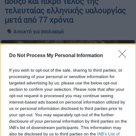
άδοξο και πικρό τέλος της
τελευταίας ελληνικής υαλουργίας
μετά από 77 χρόνια
🗣️
Ανοικτό για σχολιασμό
Do Not Process My Personal Information
If you wish to opt-out of the sale, sharing to third parties, or
processing of your personal or sensitive information for
targeted advertising by us, please use the below opt-out
section to confirm your selection. Please note that after your
opt-out request is processed you may continue seeing
interest-based ads based on personal information utilized by
us or personal information disclosed to third parties prior to
your opt-out. You may separately opt-out of the further
disclosure of your personal information by third parties on the
IAB’s list of downstream participants. This information may
Προσθέστε το ΕΘΝΟΣ στη Google
also be disclosed by us to third parties on the
IAB’s List of