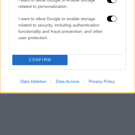
related to personalization.
Μπιλλης 3 (1), Περάντες 13 (3),
Ντανουσεβίτσιους 13 (3), Νέλσον 3,
I want to allow Google to enable storage
Σλαφτσάκης 4, Κολοβέρος, Οκόρο 4,
related to security, including authentication
Πετρόπουλος 3 (1), Χατζηνικόλας,
functionality and fraud prevention, and other
user protection.
Γκαλβανίνι 10.
Παναθηναϊκός
: Καλαϊτζάκης 3, Μπράουν 14
(4), Ναν 19 (3), Μήτογλου, Γιούρτσεβεν 20 (1),
CONFIRM
Σλούκας 2, Οσμάν 9 (1), Παπαπέτρου 4, Λεσόρ
5, Ερνανγκόμεθ 15 (2).
Data Deletion
Data Access
Privacy Policy