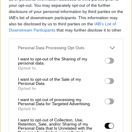
your opt-out. You may separately opt-out of the further
Ροδίτες στο μακράν καλύτερο παιχνίδι τους
disclosure of your personal information by third parties on the
στη φετινή σεζόν, όπου αγωνίστηκαν
IAB’s list of downstream participants. This information may
πλήρεις, αφού είχαν μαζί τους και τον
also be disclosed by us to third parties on the
IAB’s List of
Γκάμπριελ Γκαλβανίνι για πρώτη φορά.
Downstream Participants
that may further disclose it to other
third parties.
Πλέον η ομάδα του Αταμάν στρέφει την
Please note that this website/app uses one or more Google
Personal Data Processing Opt Outs
προσοχή της στο παιχνίδι της 11ης
services and may gather and store information including but
αγωνιστικής της Euroleague κόντρα στη
not limited to your visit or usage behaviour. You may click to
I want to opt-out of the Sharing of my
personal data.
Ζαλγκίρις στο Κάουνας (22/11, 20:00), στο
grant or deny consent to Google and its third-party tags to
Opted In
use your data for below specified purposes in below Google
οποίο όμως ο Τούρκος κόουτς δεν θα
consent section.
I want to opt-out of the Sale of my
βρίσκεται στον πάγκο καθώς θα έχει
Personal Data.
υποχρεώσεις με την Εθνική Τουρκίας.
Opted In
I want to opt-out of processing my
Πρώτος σκόρερ για τον Παναθηναϊκό ήταν ο
Personal Data for Targeted Advertising.
Όμερ Γιούρτσεβεν, που είχε 20 πόντους (7/9
Opted In
διπ., 1/1 τριπ.) και 6 ριμπάουντ, με τον
I want to opt-out of Collection, Use,
Κέντρικ Ναν να προσθέτει άλλους 19 (3/7
Retention, Sale, and/or Sharing of my
Personal Data that Is Unrelated with the
τριπ.), με τους 8 να είναι στο τελευταίο