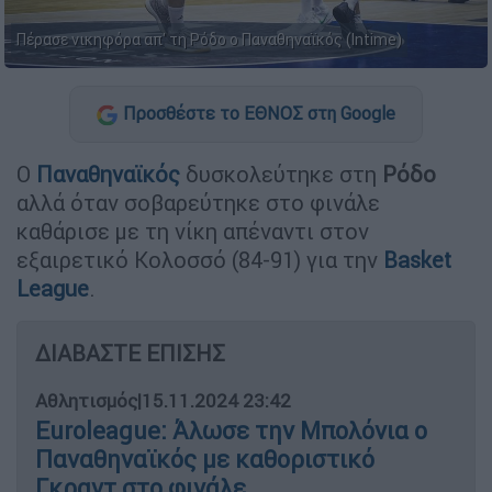
Πέρασε νικηφόρα απ' τη Ρόδο ο Παναθηναϊκός (Intime)
Προσθέστε το ΕΘΝΟΣ στη Google
Ο
Παναθηναϊκός
δυσκολεύτηκε στη
Ρόδο
αλλά όταν σοβαρεύτηκε στο φινάλε
καθάρισε με τη νίκη απέναντι στον
εξαιρετικό Κολοσσό (84-91) για την
Basket
League
.
ΔΙΑΒΑΣΤΕ ΕΠΙΣΗΣ
Αθλητισμός
|
15.11.2024 23:42
Euroleague: Άλωσε την Μπολόνια ο
Παναθηναϊκός με καθοριστικό
Γκραντ στο φινάλε