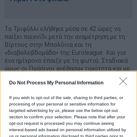
Το Τριφύλλι κλήθηκε μέσα σε 42 ώρες να
παίξει παιχνίδι μετά την αναμέτρηση με τη
Βίρτους στην Μπολόνια και τη
«διαβολοβδομάδα» της Euroleague. Και για
ένα ημίχρονο έπαιξε με τη φωτιά. Σταδιακά
όμως οι Πράσινοι ανέβασαν ταχύτητα και με
μπροστάρηδες τους Ναν, Λορένζο,
Do Not Process My Personal Information
Γιούρτσεβεν και Χουάντσο πήραν τη νίκη.
Ο Παναθηναϊκός κυριάρχησε στα ριμπάουντ
If you wish to opt-out of the sale, sharing to third parties, or
με 37 έναντι 24 του Κολοσσού, όμως έκανε
processing of your personal or sensitive information for
targeted advertising by us, please use the below opt-out
πολλά λάθη (20), έχοντας ήδη 11 στο πρώτο
section to confirm your selection. Please note that after your
ημίχρονο. Τα επτά «πράσινα» κλεψίματα
opt-out request is processed you may continue seeing
έκαναν στο τέλος τη διαφορά. Από την άλλη
interest-based ads based on personal information utilized by
19 τελικές πάσες για 10 λάθη είχαν οι
us or personal information disclosed to third parties prior to