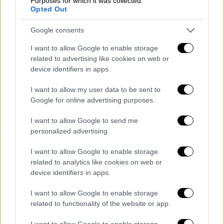
Purposes for which it was collected.
Opted Out
δεκάλεπτο, μετρώντας ακόμα 6 ριμπάουντ, 5
ασίστ, αλλά και 4 λάθη. Στους 15 ο Χουάντσο
Google consents
Ερνανγκόμεθ (2/4 τριπ.), έχοντας και 9
I want to allow Google to enable storage
ριμπάουντ, με τον Λορένζο Μπράουν να έχει
related to advertising like cookies on web or
14 πόντους (4/5 τριπ.) και 4 ασίστ. Στους 9 ο
device identifiers in apps.
Τσέντι Όσμαν, που έδωσε λύσεις στη άμυνα
στην τελευταία περίοδο, πέφτοντας πάνω
I want to allow my user data to be sent to
Google for online advertising purposes.
στον Γκάουντλοκ, τον οποίο άφησε δίχως
πόντο στο τέταρτο δεκάλεπτο.
I want to allow Google to send me
personalized advertising.
Από την πλευρά του Κολοσσού, εξαιρετικός
ήταν ο Άντριου Γκάουντλοκ, που σταμάτησε
I want to allow Google to enable storage
στους 25 πόντους με 5/8 τρίποντα, με τους
related to analytics like cookies on web or
device identifiers in apps.
Λόντον Περάντες (3/7 τριπ.) και Παούλιους
Ντανουσεβίτσιους να έχουν από 13. Στους
I want to allow Google to enable storage
10 ο Γκάμπριελ Γκαλβανίνι.
related to functionality of the website or app.
Κολοσσός
: Γκάουντλοκ 25 (5), Τσαϊρέλης 6,
I want to allow Google to enable storage