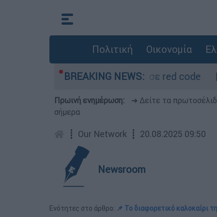
Πολιτική
Οικονομία
Ελ
θερμόμετρο - Οι περιοχές σε red code
BREAKING NEWS:
Πέθ
Πρωινή ενημέρωση:
➔ Δείτε τα πρωτοσέλι
σήμερα
┋
Our Network
┋
20.08.2025 09:50
Newsroom
Ενότητες στο άρθρο:
📌 Το διαφορετικό καλοκαίρι 