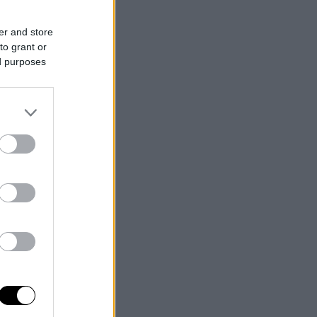
er and store
to grant or
ed purposes