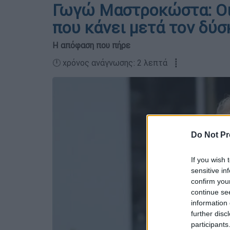
Γωγώ Μαστροκώστα: Οι
που κάνει μετά τον δύ
Η απόφαση που πήρε
🕛 χρόνος ανάγνωσης: 2 λεπτά ┋
Do Not Pr
If you wish 
sensitive in
confirm you
continue se
information 
further disc
participants