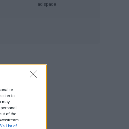
sonal or
ection to
ou may
 personal
out of the
 downstream
B’s List of