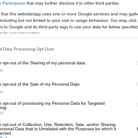
Participants
that may further disclose it to other third parties.
 that this website/app uses one or more Google services and may gath
including but not limited to your visit or usage behaviour. You may click 
 to Google and its third-party tags to use your data for below specifi
ogle consent section.
l Data Processing Opt Outs
o opt-out of the Sharing of my personal data.
In
 το ΕΘΝΟΣ στη Google
o opt-out of the Sale of my Personal Data.
In
νάει δίπλα στην οικογένειά της και τους
ροκώστα
. Δίπλα στον αγαπημένο της
to opt-out of processing my Personal Data for Targeted
ing.
τους Βικτώρια, το πρώην μοντέλο και
In
οκαίρι, να μην κάνει διακοπές σε κάποιο
o opt-out of Collection, Use, Retention, Sale, and/or Sharing
 εξωτερικό, όπως συνήθιζαν να κάνουν
ersonal Data that Is Unrelated with the Purposes for which it
lected.
 για εκείνη, ήρθαν φέτος, στην Αθήνα,