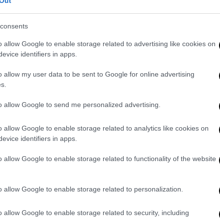
Out
ης, τους ανθρώπους που αγαπά περισσότερο
consents
 της Γωγώς Μαστροκώστα
o allow Google to enable storage related to advertising like cookies on
evice identifiers in apps.
 που δημιούργησε οικογένεια με τον
o allow my user data to be sent to Google for online advertising
ρών σε πολλά από εκείνα που είχε στη ζωή
s.
εμφανίσεις, οι συνεντεύξεις, η showbiz,
μάτι της, ήταν καταστάσεις από τις οποίες
to allow Google to send me personalized advertising.
πάρα πολλά πρόσωπα, τα οποία στα
ης. Οι φίλοι της περιορίστηκαν σε
o allow Google to enable storage related to analytics like cookies on
evice identifiers in apps.
έλοντας να κάνει μια και θεμέλια για κάτι
ρύνεται από όλα όσα δεν ήθελε πλέον,
o allow Google to enable storage related to functionality of the website
ό της και την κόρη τους.
αναν κοσμικά πάρτι, φωτογραφικά φλας,
o allow Google to enable storage related to personalization.
 της λογαριασμό στο instagram. Μάλιστα,
 τα social media, μπορούν να δώσουν τροφή
o allow Google to enable storage related to security, including