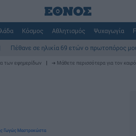
λάδα
Κόσμος
Αθλητισμός
Ψυχαγωγία
F
ανε σε ηλικία 69 ετών ο πρωτοπόρος μουσικός π
δα των εφημερίδων
|
➔ Μάθετε περισσότερα για τον καιρό
της Γωγώς Μαστροκώστα