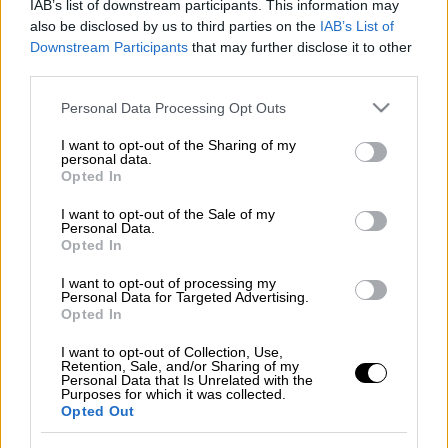
IAB’s list of downstream participants. This information may
also be disclosed by us to third parties on the
IAB’s List of
Προσθέστε το ΕΘΝΟΣ στη Google
Downstream Participants
that may further disclose it to other
third parties.
«Για να εξηγηθούμε μία και έξω. Δεν έχω
Please note that this website/app uses one or more Google
Personal Data Processing Opt Outs
κανένα θέμα με τους «γείτονες»και φυσικά
services and may gather and store information including but
not limited to your visit or usage behaviour. You may click to
I want to opt-out of the Sharing of my
δεν θεωρώ τον εαυτό μου «τουρκοφάγο».
personal data.
grant or deny consent to Google and its third-party tags to
Αλλά...»
Opted In
use your data for below specified purposes in below Google
consent section.
I want to opt-out of the Sale of my
Διαβάστε περισσότερα μ' ένα κλικ στο
Personal Data.
dailymedia.com.gr
Opted In
I want to opt-out of processing my
Personal Data for Targeted Advertising.
Opted In
Τα σχολιά σας δημοσιεύονται άμεσα με δική σας ευθύνη. Το
ΕΘΝΟΣ θα παρεμβαίνει και τα προσβλητικά σχόλια θα
I want to opt-out of Collection, Use,
διαγράφονται
Retention, Sale, and/or Sharing of my
Personal Data that Is Unrelated with the
Purposes for which it was collected.
Opted Out