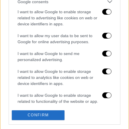
Google consents
I want to allow Google to enable storage
related to advertising like cookies on web or
device identifiers in apps.
καταχώρηση
I want to allow my user data to be sent to
Google for online advertising purposes.
Διαβάστε ακόμη
I want to allow Google to send me
personalized advertising.
Ξεφυλλίζοντας... τέσσερις ιστορίες για τη
γνώση, τη φύση και την τεχνολογία
I want to allow Google to enable storage
related to analytics like cookies on web or
device identifiers in apps.
Απίστευτη ιστορία στην Ελλάδα – Πώς μια
μπάλα ταξίδεψε στη θάλασσα 80 μίλια για
I want to allow Google to enable storage
να κρατήσει ζωντανό έναν 30χρονο!
related to functionality of the website or app.
Κορυφώνεται το κύμα ζέστης: Πού θα
I want to allow Google to enable storage
CONFIRM
δείξει 40αρια το θερμόμετρο - Οι περιοχές
related to personalization.
σε red code