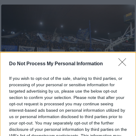
Do Not Process My Personal Information
If you wish to opt-out of the sale, sharing to third parties, or
processing of your personal or sensitive information for
targeted advertising by us, please use the below opt-out
section to confirm your selection. Please note that after your
opt-out request is processed you may continue seeing
Προσθέστε το ΕΘΝΟΣ στη Google
interest-based ads based on personal information utilized by
us or personal information disclosed to third parties prior to
Ο Ηρακλής επέστρεψε, επιτέλους, στην Α1
your opt-out. You may separately opt-out of the further
disclosure of your personal information by third parties on the
και με το «καλησπέρα» έδειξε πως δεν
IAB’s list of downstream participants. This information may