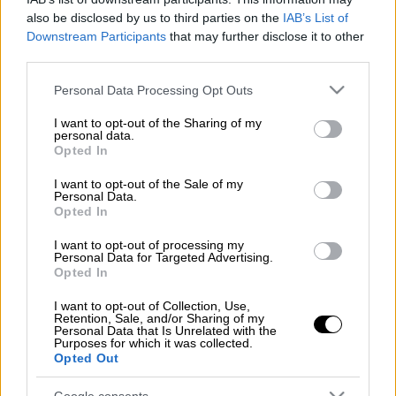
έπρεπε να έχει φύγει ποτέ.
also be disclosed by us to third parties on the
IAB’s List of
Downstream Participants
that may further disclose it to other
Το προχθεσινό παιχνίδι του Ηρακλή με τον
third parties.
Προμηθέα στο Ιβανώφειο ήταν κάτι
Please note that this website/app uses one or more Google
παραπάνω από ένα «απλό» ματς.
Personal Data Processing Opt Outs
services and may gather and store information including but
not limited to your visit or usage behaviour. You may click to
I want to opt-out of the Sharing of my
Γιατί;
personal data.
grant or deny consent to Google and its third-party tags to
Opted In
use your data for below specified purposes in below Google
Διαβάστε περισσότερα μ' ένα
consent section.
I want to opt-out of the Sale of my
κλικ στο menshouse.gr
Personal Data.
Opted In
I want to opt-out of processing my
Personal Data for Targeted Advertising.
Opted In
Τα σχολιά σας δημοσιεύονται άμεσα με δική σας ευθύνη. Το
ΕΘΝΟΣ θα παρεμβαίνει και τα προσβλητικά σχόλια θα
διαγράφονται
I want to opt-out of Collection, Use,
Retention, Sale, and/or Sharing of my
Personal Data that Is Unrelated with the
Purposes for which it was collected.
Opted Out
Google consents