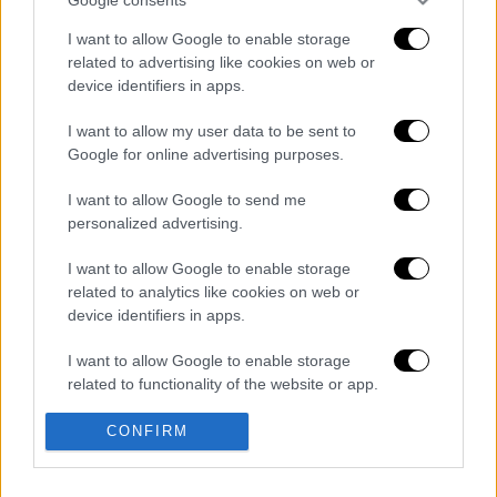
I want to allow Google to enable storage
related to advertising like cookies on web or
device identifiers in apps.
καταχώρηση
I want to allow my user data to be sent to
Google for online advertising purposes.
Διαβάστε ακόμη
I want to allow Google to send me
personalized advertising.
«Ήταν πολύ σκληρό, αρχίσαμε να
προσευχόμαστε»: Συγκλονιστικές
μαρτυρίες για τον σεισμό των 7,6 Ρίχτερ
I want to allow Google to enable storage
στην Κολομβία
related to analytics like cookies on web or
device identifiers in apps.
Κλέαρχος Μαρουσάκης: Επικίνδυνες οι
επόμενες μέρες με έως 9 μποφόρ - Οι
περιοχές που θα επηρεαστούν
I want to allow Google to enable storage
related to functionality of the website or app.
«Το παιχνίδι τελείωσε»: Η στιγμή που
αστυνομικοί εντοπίζουν stalker κρυμμένο
I want to allow Google to enable storage
CONFIRM
κάτω από κρεβάτι
related to personalization.