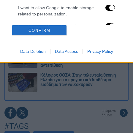
Δημιούργησαν με AI νέους ιούς μέσα σε
λίγες ώρες - Γιατί προβληματίζονται οι
I want to allow Google to enable storage
επιστήμονες
related to personalization.
I want to allow Google to enable storage
Σαν το τρομακτικό It: 15χρονο ντυμένος
CONFIRM
κλόουν μαχαίρωσε μέχρι θανάτου
related to security, including authentication
ηλικιωμένο - Τον κατέγραψε κάμερα
functionality and fraud prevention, and other
user protection.
«Πόλεμος» για τους χρόνους των
Data Deletion
Data Access
Privacy Policy
δρομολογίων: Τα σωματεία απαντούν στις
καταγγελίες, οι παρατάξεις περνούν στην
αντεπίθεση
Κόλαφος ΟΟΣΑ: Στην τελευταία θέση η
Ελλάδα για το πραγματικό διαθέσιμο
εισόδημα των νοικοκυριών
επόμενο
άρθρο
#TAGS