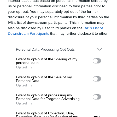
interest-based ads based on personal information utilized by
us or personal information disclosed to third parties prior to
your opt-out. You may separately opt-out of the further
disclosure of your personal information by third parties on the
IAB’s list of downstream participants. This information may
also be disclosed by us to third parties on the
IAB’s List of
Downstream Participants
that may further disclose it to other
Προσθέστε το ΕΘΝΟΣ στη Google
third parties.
Το συγκεκριμένο μοντέλο θα έγραφε,
Please note that this website/app uses one or more Google
Personal Data Processing Opt Outs
services and may gather and store information including but
σύμφωνα με τους κατασκευαστές του. Κι
not limited to your visit or usage behaviour. You may click to
I want to opt-out of the Sharing of my
έγραψε, αλλά για όλους τους λάθος λόγους…
personal data.
grant or deny consent to Google and its third-party tags to
Opted In
Είναι 28 Μαΐου 1972, στον αυτοκινητόδρομο
use your data for below specified purposes in below Google
Interstate 15 της
Καλιφόρνια
. Μία γυναίκα
consent section.
I want to opt-out of the Sale of my
Personal Data.
βρίσκει τραγικό θάνατο και ένας έφηβος
Opted In
παθαίνει εγκαύματα άνω του 95% στο σώμα
I want to opt-out of processing my
του. Ο χρόνος γυρίζει στο καλοκαίρι του
Personal Data for Targeted Advertising.
1967.
Opted In
Διαβάστε περισσότερα μ' ένα
I want to opt-out of Collection, Use,
Retention, Sale, and/or Sharing of my