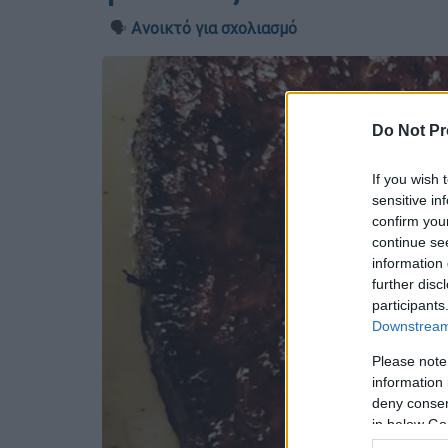
🗣️
Ανοικτό για σχολιασμό
Do Not Pr
If you wish 
sensitive in
confirm you
continue se
information 
further disc
participants
Downstream 
Please note
information 
deny consent
in below Go