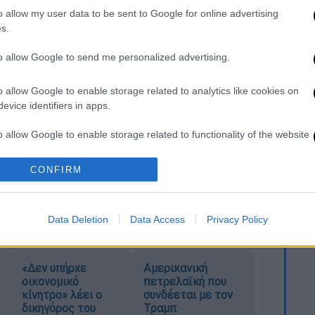
o allow my user data to be sent to Google for online advertising
. Το ΕΘΝΟΣ θα παρεμβαίνει και τα προσβλητικά σχόλια θα
s.
to allow Google to send me personalized advertising.
o allow Google to enable storage related to analytics like cookies on
evice identifiers in apps.
o allow Google to enable storage related to functionality of the website
CONFIRM
o allow Google to enable storage related to personalization.
καταχώρηση
o allow Google to enable storage related to security, including
Data Deletion
Data Access
Privacy Policy
cation functionality and fraud prevention, and other user protection.
«Δεν υπήρχε
Αμερικανική
οικονομικό
πετρελαϊκή που
κίνητρο» λέει ο
συνδέεται με τον
δικηγόρος του
Τραμπ