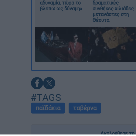
αδυναμία, τώρα το
δραματικές
βλέπω ως δύναμη»
συνθήκες χιλιάδες
μετανάστες στη
Θέουτα
#TAGS
παϊδάκια
ταβέρνα
Ακολούθησε το 