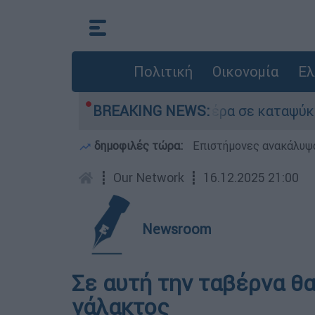
Πολιτική
Οικονομία
Ελ
ου είχε τον νεκρό του πατέρα σε καταψύκτη στ
BREAKING NEWS:
δημοφιλές τώρα:
Επιστήμονες ανακάλυψα
┋
Our Network
┋
16.12.2025 21:00
Newsroom
Σε αυτή την ταβέρνα θα
γάλακτος