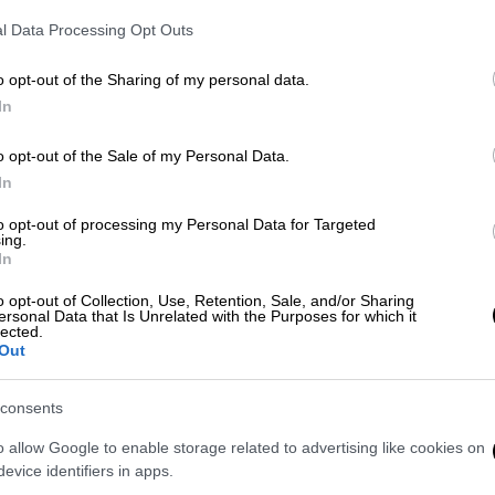
l Data Processing Opt Outs
o opt-out of the Sharing of my personal data.
In
o opt-out of the Sale of my Personal Data.
 το ΕΘΝΟΣ στη Google
In
to opt-out of processing my Personal Data for Targeted
νο μαγαζί, νιώθεις αμέσως σαν να περνάς
ing.
μένει με ανοιχτές αγκάλες.
In
o opt-out of Collection, Use, Retention, Sale, and/or Sharing
 ιδιοκτητών σε κάνουν να αισθανθείς οικεία
ersonal Data that Is Unrelated with the Purposes for which it
lected.
ια τα περισσότερα μαγαζιά της πόλης. Ο
Out
μοιάζει με ζωντανό μουσείο, γεμάτο
consents
o allow Google to enable storage related to advertising like cookies on
evice identifiers in apps.