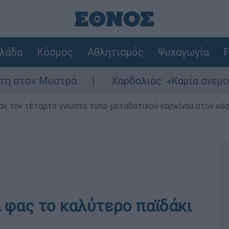
λάδα
Κόσμος
Αθλητισμός
Ψυχαγωγία
F
ον Μυστρά
Χαρδαλιάς: «Καμία ανεμογεννήτρ
ν τον τέταρτο γνωστό τύπο μεταδοτικού καρκίνου στον κό
 φας το καλύτερο παϊδάκι