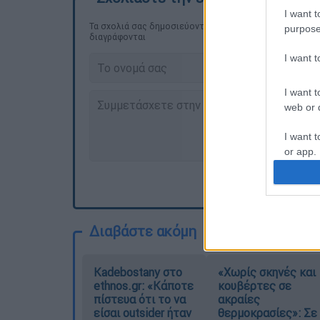
I want t
Τα σχολιά σας δημοσιεύονται άμεσα με δική σας ευθύνη
purpose
διαγράφονται
I want 
I want t
web or d
I want t
or app.
I want t
I want t
Διαβάστε ακόμη
authenti
Kadebostany στο
«Χωρίς σκηνές και
ethnos.gr: «Κάποτε
κουβέρτες σε
πίστευα ότι το να
ακραίες
είσαι outsider ήταν
θερμοκρασίες»: Σε