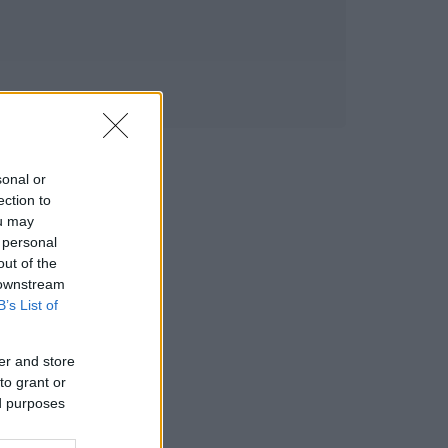
sonal or
ection to
ou may
 personal
out of the
 downstream
B’s List of
er and store
to grant or
ed purposes