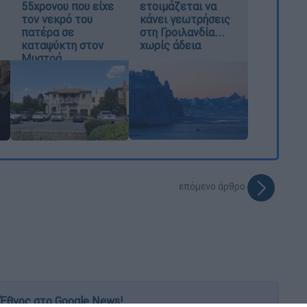
55χρονου που είχε
ετοιμάζεται να
τον νεκρό του
κάνει γεωτρήσεις
πατέρα σε
στη Γροιλανδία...
καταψύκτη στον
χωρίς άδεια
Μυστρά
επόμενο άρθρο
Έθνος στο Google News!