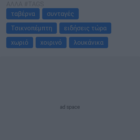
ΑΛΛΑ #TAGS
ταβέρνα
συνταγές
Τσικνοπέμπτη
ειδήσεις τώρα
χωριό
χοιρινό
λουκάνικα