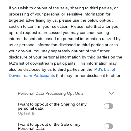
If you wish to opt-out of the sale, sharing to third parties, or
processing of your personal or sensitive information for
targeted advertising by us, please use the below opt-out
section to confirm your selection. Please note that after your
opt-out request is processed you may continue seeing
interest-based ads based on personal information utilized by
us or personal information disclosed to third parties prior to
your opt-out. You may separately opt-out of the further
disclosure of your personal information by third parties on the
IAB’s list of downstream participants. This information may
also be disclosed by us to third parties on the
IAB’s List of
Downstream Participants
that may further disclose it to other
third parties.
Please note that this website/app uses one or more Google
Personal Data Processing Opt Outs
services and may gather and store information including but
Food & Drink
|
24.02.2022 07:28
not limited to your visit or usage behaviour. You may click to
I want to opt-out of the Sharing of my
personal data.
Τσικνοπέμπτη στην Αθήνα και τα πέριξ:
grant or deny consent to Google and its third-party tags to
Opted In
use your data for below specified purposes in below Google
15 παραδοσιακά και new age στέκια να
consent section.
I want to opt-out of the Sale of my
το τσικνίσετε
Personal Data.