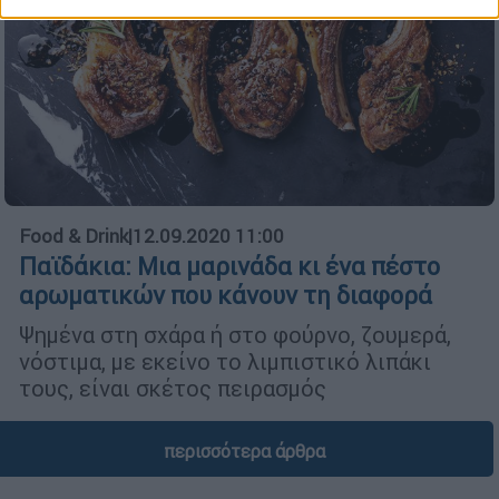
Food & Drink
|
12.09.2020 11:00
Παϊδάκια: Μια μαρινάδα κι ένα πέστο
αρωματικών που κάνουν τη διαφορά
Ψημένα στη σχάρα ή στο φούρνο, ζουμερά,
νόστιμα, με εκείνο το λιμπιστικό λιπάκι
τους, είναι σκέτος πειρασμός
περισσότερα άρθρα