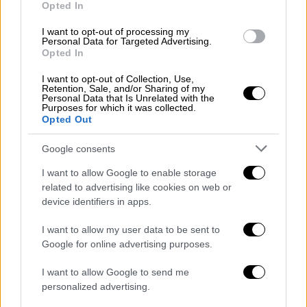
Opted In
Απ' τις φροντισμένες νέο-ψησταριές και τις
σύγχρονες «κρεατερί» ως τις αυθεντικές
I want to opt-out of processing my
Personal Data for Targeted Advertising.
χασαποταβέρνες, η πόλη προσφέρει
Opted In
απλόχερα στους κρεατόφιλους επιλογές για
κάθε στυλ, διάθεση και όρεξη! Καλή παρέα
I want to opt-out of Collection, Use,
Retention, Sale, and/or Sharing of my
να υπάρχει, μια κράτηση να γίνει εγκαίρως
Personal Data that Is Unrelated with the
Purposes for which it was collected.
και ...Καλή Τσικνοπέμπτη!
Opted Out
Google consents
I want to allow Google to enable storage
related to advertising like cookies on web or
device identifiers in apps.
I want to allow my user data to be sent to
Google for online advertising purposes.
I want to allow Google to send me
personalized advertising.