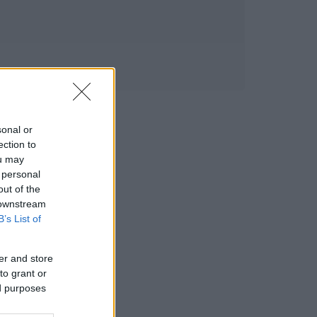
sonal or
ection to
ou may
 personal
out of the
 downstream
B’s List of
er and store
to grant or
ed purposes