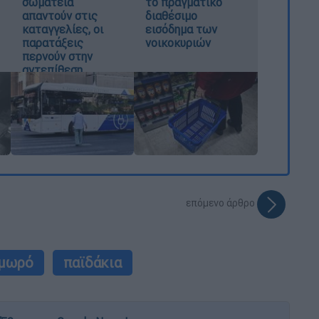
σωματεία
το πραγματικό
απαντούν στις
διαθέσιμο
καταγγελίες, οι
εισόδημα των
παρατάξεις
νοικοκυριών
περνούν στην
αντεπίθεση
επόμενο άρθρο
μωρό
παϊδάκια