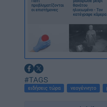
Γιατί
μαχαίρωσε μέχρι
προβληματίζονται
θανάτου
οι επιστήμονες
ηλικιωμένο - Τον
κατέγραψε κάμερα
#TAGS
ειδήσεις τώρα
νεογέννητο