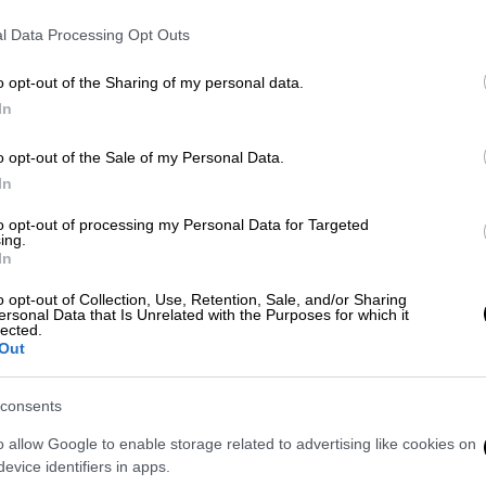
l Data Processing Opt Outs
o opt-out of the Sharing of my personal data.
In
o opt-out of the Sale of my Personal Data.
In
 το ΕΘΝΟΣ στη Google
to opt-out of processing my Personal Data for Targeted
ing.
στη γεύση ενός
καλοψημένου κρέατος
-
In
φορά στη ζωή του.
o opt-out of Collection, Use, Retention, Sale, and/or Sharing
ersonal Data that Is Unrelated with the Purposes for which it
lected.
Out
consents
λάκια Labubu - Τα αποσύρουν από τα
o allow Google to enable storage related to advertising like cookies on
evice identifiers in apps.