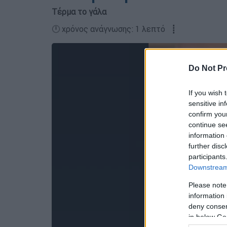
Τέρμα το γάλα
🕛 χρόνος ανάγνωσης: 1 λεπτό ┋
Do Not Pr
If you wish 
sensitive in
confirm you
continue se
information 
further disc
participants
Downstream 
Please note
information 
deny consent
in below Go