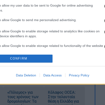
o allow my user data to be sent to Google for online advertising
s.
η
to allow Google to send me personalized advertising.
ορία στην αποθέωση: πρώτα ένα βλέμμα
o allow Google to enable storage related to analytics like cookies on
αστάτωσης και τελικά... ένα πονηρό
evice identifiers in apps.
ς καλοφαγάς!
o allow Google to enable storage related to functionality of the website
ιασκεδαστικό – είναι μια υπενθύμιση για το
τα μάτια ενός παιδιού. Κάθε νέα εμπειρία
CONFIRM
o allow Google to enable storage related to personalization.
ν περίπτωση, μια απλή μπουκιά μετατρέπεται
 κρύβεται στις πιο απλές γεύσεις.
o allow Google to enable storage related to security, including
Data Deletion
Data Access
Privacy Policy
cation functionality and fraud prevention, and other user protection.
«Πόλεμος» για
Κόλαφος ΟΟΣΑ:
τους χρόνους των
Στην τελευταία
δρομολογίων: Τα
θέση η Ελλάδα για