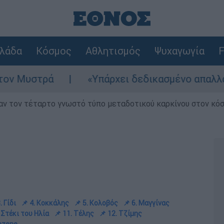
λάδα
Κόσμος
Αθλητισμός
Ψυχαγωγία
F
«Υπάρχει δεδικασμένο απαλλακτικό για αυτήν
ν τον τέταρτο γνωστό τύπο μεταδοτικού καρκίνου στον κό
. Γίδι
📌 4. Κοκκάλης
📌 5. Κολοβός
📌 6. Μαγγίνας
. Στέκι του Ηλία
📌 11. Τέλης
📌 12. Τζίμης