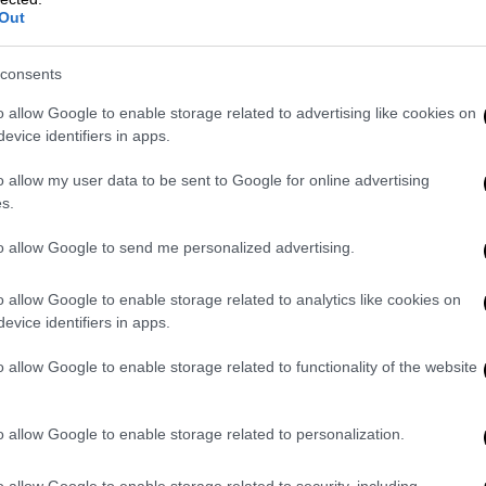
Out
 συνοδευτικά δίνουν επίσης «παρών».
0 6510989
consents
o allow Google to enable storage related to advertising like cookies on
evice identifiers in apps.
ια με γουρουνόπουλο, κοκορέτσια,
νικής Αντίστασης 1, Μελίσσια, 210 8046143
o allow my user data to be sent to Google for online advertising
s.
to allow Google to send me personalized advertising.
ρνα της περιοχής της Χασιάς που
o allow Google to enable storage related to analytics like cookies on
ρεκτικά και ψητά της ώρας. Info: Λεωφ.
evice identifiers in apps.
o allow Google to enable storage related to functionality of the website
α της Αθήνας για …ανελέητη κρεατοφαγία
o allow Google to enable storage related to personalization.
ψημένο, τζατζικάκι - δυναμίτης. Έχει και
o allow Google to enable storage related to security, including