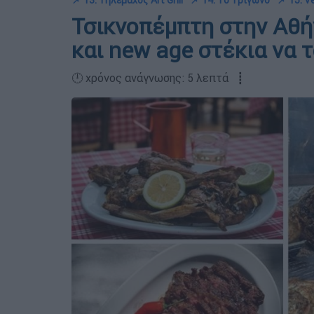
📌 13. Τηλέμαχος Art Grill
📌 14. Το Τρίγωνο
📌 15. 
Τσικνοπέμπτη στην Αθήν
και new age στέκια να 
🕛 χρόνος ανάγνωσης: 5 λεπτά ┋