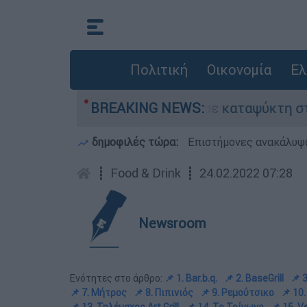
Πολιτική
Οικονομία
Ελ
 νεκρό του πατέρα σε καταψύκτη στον Μυστρά
BREAKING NEWS:
δημοφιλές τώρα:
Επιστήμονες ανακάλυψα
┋
Food & Drink
┋
24.02.2022 07:28
Newsroom
Ενότητες στο άρθρο:
📌 1. Bar.b.q.
📌 2. BaseGrill
📌 3
📌 7. Μήτρος
📌 8. Πιπινιός
📌 9. Ρεμούτσικο
📌 10