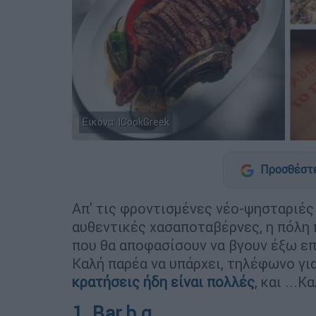
Εικόνα: ICookGreek
Προσθέστε
Απ' τις φροντισμένες νέο-ψησταριές 
αυθεντικές χασαποταβέρνες, η πόλη
που θα αποφασίσουν να βγουν έξω επι
Καλή παρέα να υπάρχει, τηλέφωνο για
κρατήσεις ήδη είναι πολλές
, και ...Κ
1. Bar.b.q.