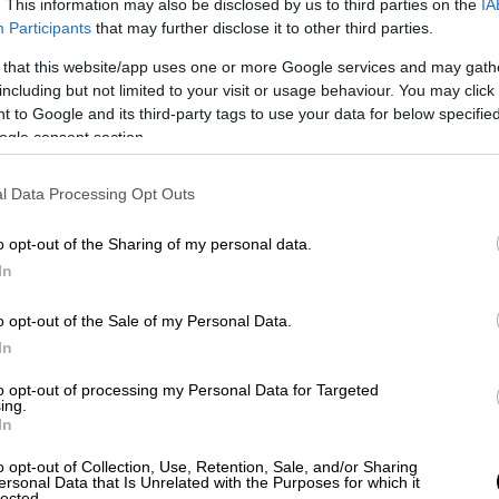
ής χασαποταβέρνα, μεφροντισμένο
. This information may also be disclosed by us to third parties on the
IA
Participants
that may further disclose it to other third parties.
ές δικές του. Σιτεμένο μπούτι και παϊδάκι
λα Σερρών, πρόβειο, χειροποίητο μπιφτέκι,
 that this website/app uses one or more Google services and may gath
including but not limited to your visit or usage behaviour. You may click 
o: Λεωφόρος Τατοΐου 17, Μεταμόρφωση,
 to Google and its third-party tags to use your data for below specifi
ogle consent section.
l Data Processing Opt Outs
και συνεχίζει να γράφει ιστορία στη
o opt-out of the Sharing of my personal data.
ην Αθήνα, κυρίως για τα
παϊδάκια
της, το
In
γάστρα. 25ης Μαρτίου, Σταμάτα, Info:
o opt-out of the Sale of my Personal Data.
In
to opt-out of processing my Personal Data for Targeted
ing.
 (μαζί με του Μαυρομμάτη σε κοτόπουλο)
In
ι κιμάδες και όλα τα καλά μιας ταβέρνας
ιασμούς να γράφονται πάνω στις
o opt-out of Collection, Use, Retention, Sale, and/or Sharing
ersonal Data that Is Unrelated with the Purposes for which it
ρος το μέλλον. Δυνατό χαρτί, η ψησταριά
lected.