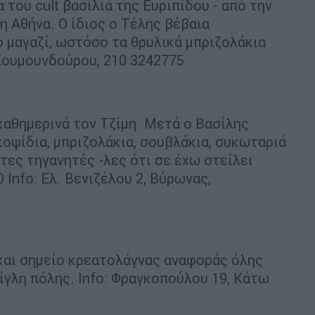
 του cult βασιλιά της Ευριπίδου - από την
η Αθήνα. Ο ίδιος ο Τέλης βέβαια
 μαγαζί, ωστόσο τα θρυλικά μπριζολάκια
 Κουμουνδούρου, 210 3242775
καθημερινά τον Τζίμη. Μετά ο Βασίλης
κοψίδια, μπριζολάκια, σουβλάκια, συκωταριά
τες τηγανητές -λες ότι σε έχω στείλει
Ο Info: Ελ. Βενιζέλου 2, Βύρωνας,
και σημείο κρεατολάγνας αναφοράς όλης
ίγλη πόλης. Info: Φραγκοπούλου 19, Κάτω