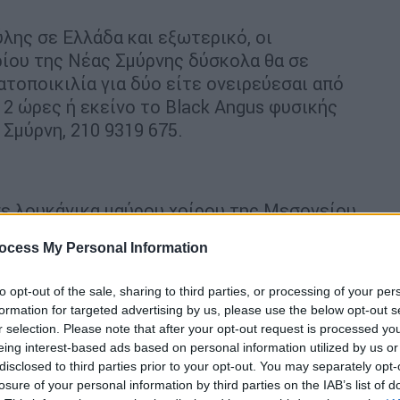
λης σε Ελλάδα και εξωτερικό, οι
ίου της Νέας Σμύρνης δύσκολα θα σε
τοποικιλία για δύο είτε ονειρεύεσαι από
2 ώρες ή εκείνο το Black Angus φυσικής
 Σμύρνη, 210 9319 675.
σε λουκάνικα μαύρου χοίρου της Μεσογείου
ς στεππικής φυλής της Κατερίνης) και κρέας
ocess My Personal Information
 κόψιμο και ψήσιμο των ειδικών κομματιών
ς στο γνωστό περιστεριώτικο χώρο, των
to opt-out of the sale, sharing to third parties, or processing of your per
που το κρέας θριαμβεύει. Info: Λεωφ.
formation for targeted advertising by us, please use the below opt-out s
 210 5757455
r selection. Please note that after your opt-out request is processed y
eing interest-based ads based on personal information utilized by us or
disclosed to third parties prior to your opt-out. You may separately opt-
losure of your personal information by third parties on the IAB’s list of