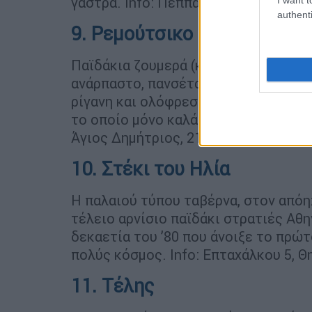
γάστρα. Info: Πέππα 1, Σταμάτα, 210
authenti
9. Ρεμούτσικο
Παϊδάκια ζουμερά (και προβατίνας), 
ανάρπαστο, πανσέτα και λαιμός μαρι
ρίγανη και ολόφρεσκες σαλάτες στο 
το οποίο μόνο καλά λόγια έχει όποιο
Άγιος Δημήτριος, 210 9704515
10. Στέκι του Ηλία
Η παλαιού τύπου ταβέρνα, στον απόη
τέλειο αρνίσιο παϊδάκι στρατιές Αθη
δεκαετία του ’80 που άνοιξε το πρώ
πολύς κόσμος. Info: Επταχάλκου 5, Θ
11. Τέλης