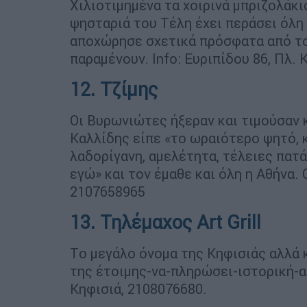
Χιλιοτιμημένα τα χοιρινά μπριζολάκια
ψησταριά του Τέλη έχει περάσει όλη 
αποχώρησε σχετικά πρόσφατα από το
παραμένουν. Info: Ευριπίδου 86, Πλ.
12. Τζίμης
Οι Βυρωνιώτες ήξεραν και τιμούσαν 
Καλλίδης είπε «το ωραιότερο ψητό, 
λαδορίγανη, αμελέτητα, τέλειες πατά
εγώ» και τον έμαθε και όλη η Αθήνα. 
2107658965
13. Τηλέμαχος Art Grill
Tο μεγάλο όνομα της Κηφισιάς αλλά 
της έτοιμης-να-πληρώσει-ιστορική-α
Κηφισιά, 2108076680.