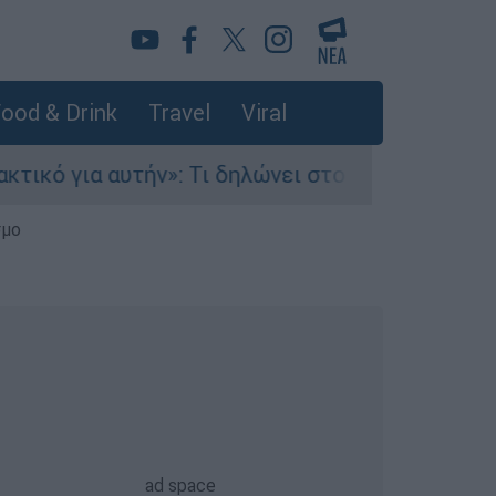
ood & Drink
Travel
Viral
»: Τι δηλώνει στο ethnos.gr ο Κώστας Παπαδάκη
σμο