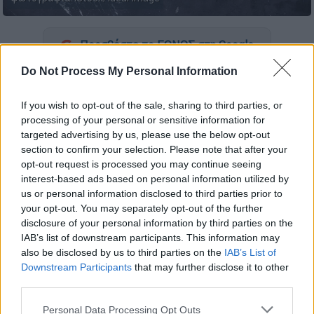
Προσθέστε το ΕΘΝΟΣ στη Google
Do Not Process My Personal Information
Τα αρνίσια
παϊδάκια
ψήνονται τέλεια στη
σχάρα. Αρκετό αλατοπίπερο και μπόλικο
If you wish to opt-out of the sale, sharing to third parties, or
λεμόνι στο σερβίρισμα είναι τα μόνα που
processing of your personal or sensitive information for
targeted advertising by us, please use the below opt-out
χρειάζονται. Παρ’ όλα αυτά, μπορείτε να τα
section to confirm your selection. Please note that after your
μαρινάρετε από πριν στη μαρινάδα που
opt-out request is processed you may continue seeing
ακολουθεί ή να τα σερβίρετε με το πέστο
interest-based ads based on personal information utilized by
αρωματικών που σας προτείνω.
us or personal information disclosed to third parties prior to
your opt-out. You may separately opt-out of the further
Μαρινάδα για παϊδάκια
disclosure of your personal information by third parties on the
IAB’s list of downstream participants. This information may
also be disclosed by us to third parties on the
IAB’s List of
Για 1 κιλό κρέας
Downstream Participants
that may further disclose it to other
third parties.
125 ml ελαιόλαδο
4 σκελίδες σκόρδο τριμμένο
Please note that this website/app uses one or more Google
Personal Data Processing Opt Outs