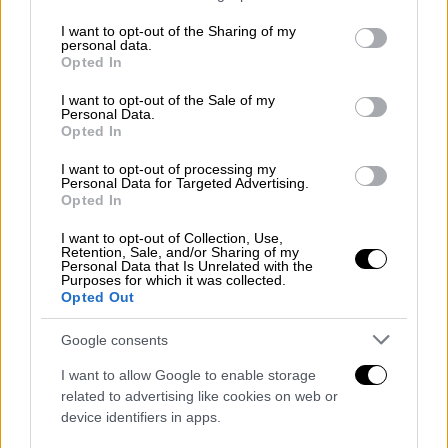
χυμός ξύσμα από 1 λεμόνι
services and may gather and store information including but
not limited to your visit or usage behaviour. You may click to
I want to opt-out of the Sharing of my
4 κουτ. σούπας ψιλοκομμένος δυόσμος
personal data.
grant or deny consent to Google and its third-party tags to
1 κουτ. σούπας ψιλοκομμένο
Opted In
use your data for below specified purposes in below Google
δεντρολίβανο
consent section.
I want to opt-out of the Sale of my
αλάτι, πιπέρι
Personal Data.
Opted In
Ανακατέψτε όλα τα υλικά και μαρινάρετε
I want to opt-out of processing my
στο μείγμα αυτό τα παϊδάκια για 30 λεπτά με
Personal Data for Targeted Advertising.
Opted In
1 ώρα πριν τα ψήσετε.
I want to opt-out of Collection, Use,
Αρνίσια παϊδάκια με πέστο
Retention, Sale, and/or Sharing of my
Personal Data that Is Unrelated with the
αρωματικών
Purposes for which it was collected.
Opted Out
Για 4 μερίδες
Google consents
1,5 κιλό αρνίσια παϊδάκια
I want to allow Google to enable storage
related to advertising like cookies on web or
3 σκελίδες σκόρδο τριμμένο
device identifiers in apps.
5-6 κλωναράκια φρέσκος δυόσμος