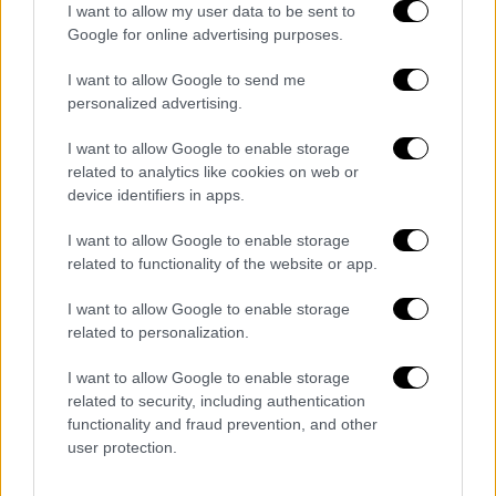
½ ματσάκι μαϊντανός
I want to allow my user data to be sent to
2 κλωναράκια δεντρολίβανο
Google for online advertising purposes.
ξύσμα από 2 λεμόνια
I want to allow Google to send me
150 ml ελαιόλαδο
personalized advertising.
50 γρ. κουκουνάρι
50 γρ. τριμμένη παρμεζάνα
I want to allow Google to enable storage
related to analytics like cookies on web or
αλάτι, πιπέρι
device identifiers in apps.
Αλείψτε με ελαιόλαδο και αλατοπιπερώστε
I want to allow Google to enable storage
τα παϊδάκια και ψήστε τα στη σχάρα ή στον
related to functionality of the website or app.
ο
φούρνο στο γκριλ στους 200
C για 25-30
I want to allow Google to enable storage
λεπτά.
related to personalization.
Βάλτε στον κάδο του μπλέντερ το σκόρδο,
I want to allow Google to enable storage
τον δυόσμο, τον μαϊντανό, το δεντρολίβανο,
related to security, including authentication
το ξύσμα των λεμονιών, το ελαιόλαδο, το
functionality and fraud prevention, and other
κουκουνάρι και την παρμεζάνα και
user protection.
πολτοποιήστε τα. Αλείψτε με το πέστο