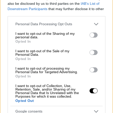
also be disclosed by us to third parties on the
IAB’s List of
Downstream Participants
that may further disclose it to other
third parties.
Please note that this website/app uses one or more Google
Personal Data Processing Opt Outs
services and may gather and store information including but
not limited to your visit or usage behaviour. You may click to
I want to opt-out of the Sharing of my
personal data.
grant or deny consent to Google and its third-party tags to
Opted In
use your data for below specified purposes in below Google
consent section.
I want to opt-out of the Sale of my
Personal Data.
Opted In
I want to opt-out of processing my
Personal Data for Targeted Advertising.
Opted In
Food & Drink
|
24.02.2022 07:28
I want to opt-out of Collection, Use,
Τσικνοπέμπτη στην Αθήνα και τα πέριξ:
Retention, Sale, and/or Sharing of my
Personal Data that Is Unrelated with the
15 παραδοσιακά και new age στέκια να
Purposes for which it was collected.
Opted Out
το τσικνίσετε
Απ' τις φροντισμένες νέο-ψησταριές και τις
Google consents