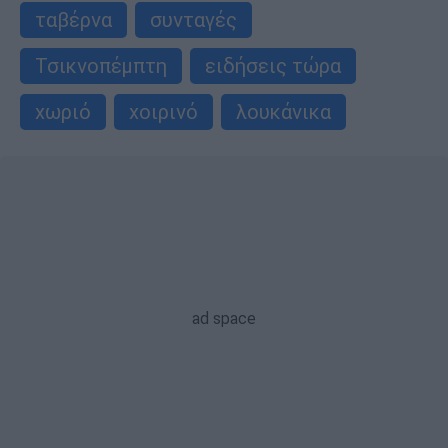
ταβέρνα
συνταγές
Τσικνοπέμπτη
ειδήσεις τώρα
χωριό
χοιρινό
λουκάνικα