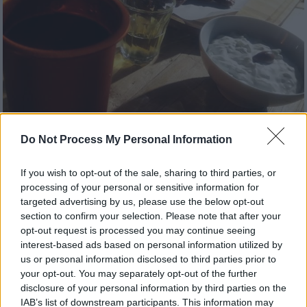
Do Not Process My Personal Information
Food & Drink
|
24.02.2022 09:20
Τσικνοπέμπτη στο σπίτι με
If you wish to opt-out of the sale, sharing to third parties, or
παντσετούλες, σουβλάκια, παϊδάκια,
processing of your personal or sensitive information for
targeted advertising by us, please use the below opt-out
τζατζίκι κι όλα τα καλά (Συνταγές)
section to confirm your selection. Please note that after your
Για όποιον λόγο και αν επιλέξατε να το
opt-out request is processed you may continue seeing
interest-based ads based on personal information utilized by
τσικνίσετε στο σπίτι με την οικογένεια ή
us or personal information disclosed to third parties prior to
καλούς φίλους, εδώ θα βρείτε συνταγές για
your opt-out. You may separately opt-out of the further
παραδοσιακές λιχουδιές.
disclosure of your personal information by third parties on the
IAB’s list of downstream participants. This information may