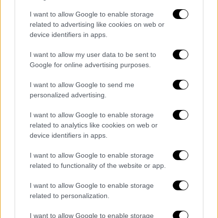
σύγχρονες «κρεατερί» ως τις αυθεντικές
I want to allow Google to enable storage
χασαποταβέρνες, η πόλη προσφέρει
related to advertising like cookies on web or
απλόχερα στους κρεατόφιλους επιλογές για
device identifiers in apps.
κάθε στυλ, διάθεση και όρεξη! Καλή παρέα
να υπάρχει, μια κράτηση να γίνει εγκαίρως
I want to allow my user data to be sent to
Google for online advertising purposes.
και ...Καλή Τσικνοπέμπτη!
I want to allow Google to send me
personalized advertising.
I want to allow Google to enable storage
related to analytics like cookies on web or
device identifiers in apps.
I want to allow Google to enable storage
related to functionality of the website or app.
I want to allow Google to enable storage
related to personalization.
I want to allow Google to enable storage