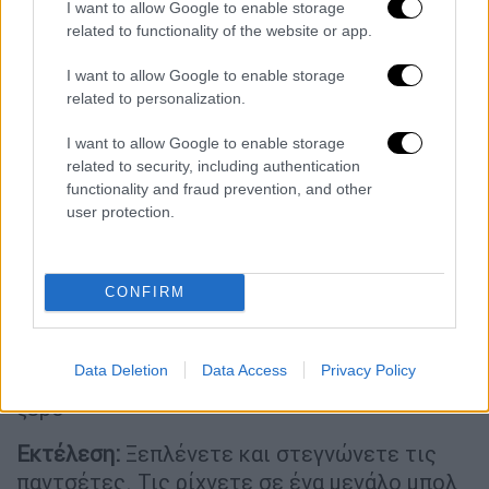
I want to allow Google to enable storage
κάρβουνα ή στο γκριλ για 17΄- 20΄(ανάλογα με
related to functionality of the website or app.
το μέγεθος των κομματιών) γυρίζοντάς τα
συχνά και αλείφοντάς τα κατά τη διάρκεια
I want to allow Google to enable storage
του ψησίματος με τη μαρινάτα (με τη
related to personalization.
βοήθεια ενός πινέλου). Αλατοπιπερώνετε
I want to allow Google to enable storage
προς το τέλος. Σερβίρετε τα σουβλάκια με
related to security, including authentication
τραγανές πατάτες και σαλάτα.
functionality and fraud prevention, and other
user protection.
> Περισσότερες συνταγές για σουβλάκια
εδώ
CONFIRM
Συνταγή για παντσέτες ριγανάτες
Υλικά:
1 κιλό παντσέτες χοιρινές,
Data Deletion
Data Access
Privacy Policy
ελαιόλαδο, ρίγανη, αλάτι, πιπέρι, 1 κρεμμύδι
ξερό
Εκτέλεση:
Ξεπλένετε και στεγνώνετε τις
παντσέτες. Τις ρίχνετε σε ένα μεγάλο μπολ