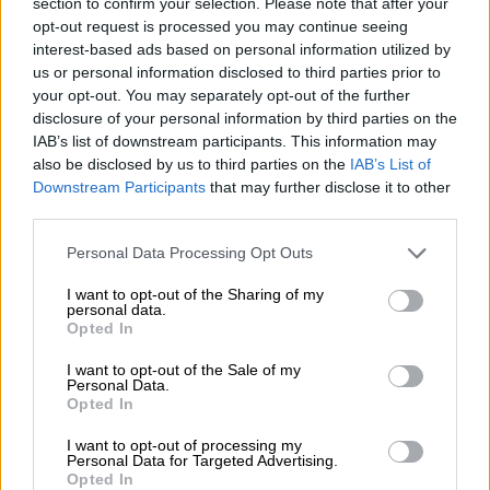
section to confirm your selection. Please note that after your
μέσα περίπου στη μέση. Βάζετε από κάτω
opt-out request is processed you may continue seeing
ένα ταψί με νερό, ώστε καθώς ψήνονται τα
interest-based ads based on personal information utilized by
παϊδάκια να στάζει το λίπος μέσα και να μην
us or personal information disclosed to third parties prior to
έχετε δυσκολία στο τέλος με το καθάρισμα.
your opt-out. You may separately opt-out of the further
Ανάβετε το γκριλ και ψήνετε 7’-10΄από κάθε
disclosure of your personal information by third parties on the
IAB’s list of downstream participants. This information may
πλευρά, ή μέχρι να πάρουν το χρώμα που
also be disclosed by us to third parties on the
IAB’s List of
θέλετε. Αλατίζετε προς το τέλος της
Downstream Participants
that may further disclose it to other
διαδικασίας.
third parties.
Please note that this website/app uses one or more Google
> Αν θέλετε να δώσετε διαφορετική γεύση
Personal Data Processing Opt Outs
services and may gather and store information including but
στα παϊδάκια με κάποια μαρινάτα ή να τα
not limited to your visit or usage behaviour. You may click to
I want to opt-out of the Sharing of my
σερβίρετε με ένα ταιριαστό ντιπ, πατήστε
personal data.
grant or deny consent to Google and its third-party tags to
Opted In
εδώ.
use your data for below specified purposes in below Google
consent section.
I want to opt-out of the Sale of my
Συνταγή για σουβλάκια χοιρινά
Personal Data.
Opted In
μαριναρισμένα στην μπίρα
I want to opt-out of processing my
Υλικά:
850-1.000 γρ. χοιρινό με λίπος
Personal Data for Targeted Advertising.
Opted In