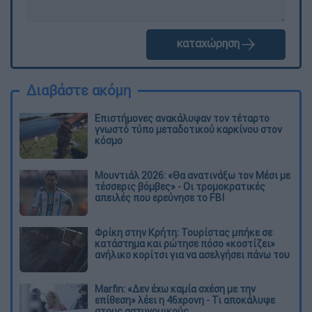
καταχώρηση
Διαβάστε ακόμη
Επιστήμονες ανακάλυψαν τον τέταρτο
γνωστό τύπο μεταδοτικού καρκίνου στον
κόσμο
Μουντιάλ 2026: «Θα ανατινάξω τον Μέσι με
τέσσερις βόμβες» - Οι τρομοκρατικές
απειλές που ερεύνησε το FBI
Φρίκη στην Κρήτη: Τουρίστας μπήκε σε
κατάστημα και ρώτησε πόσο «κοστίζει»
ανήλικο κορίτσι για να ασελγήσει πάνω του
Marfin: «Δεν έχω καμία σχέση με την
επίθεση» λέει η 46χρονη - Τι αποκάλυψε
στους αστυνομικούς