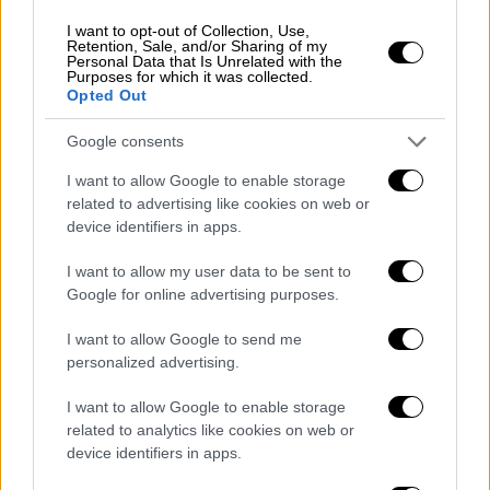
(παντσέτα, λαιμός κ.λπ.), αλάτι, πιπέρι
Για τη
μαρινάτα
2/3 φλιτζανιού ελαιόλαδο, 1
I want to opt-out of Collection, Use,
Retention, Sale, and/or Sharing of my
κουτάκι μπίρα, το ξύσμα 1 λεμονιού, ½
Personal Data that Is Unrelated with the
Purposes for which it was collected.
κουταλιά της σούπας ρίγανη, 1/2 κουταλιά
Opted Out
της σούπας δενδρολίβανο, 1/2 μαύρο πιπέρι,
2 σκελίδες λιωμένο σκόρδο
Google consents
I want to allow Google to enable storage
Εκτέλεση: 1.
Κόβετε -ή ζητάτε απ' το χασάπη
related to advertising like cookies on web or
να σας το έχει ήδη κόψει- το κρέας σε
device identifiers in apps.
κομμάτια. Ρίχνετε σε γυάλινο ευρύχωρο
σκεύος τα υλικά της μαρινάτας και τα
I want to allow my user data to be sent to
Google for online advertising purposes.
ανακατεύετε καλά. Τοποθετείτε μέσα τα
κομμάτια του κρέατος. Σκεπάζετε και
I want to allow Google to send me
αφήνετε τουλάχιστον 2 ώρες να
personalized advertising.
μαριναριστεί το κρέας ανακατεύοντας και
I want to allow Google to enable storage
γυρνώντας το 2-3 φορές. 2. Περνάτε τα
related to analytics like cookies on web or
κομμάτια κρέατος σε καλαμάκια ξύλινα ή
device identifiers in apps.
μεταλλικά και ψήνετε τα σουβλάκια στα