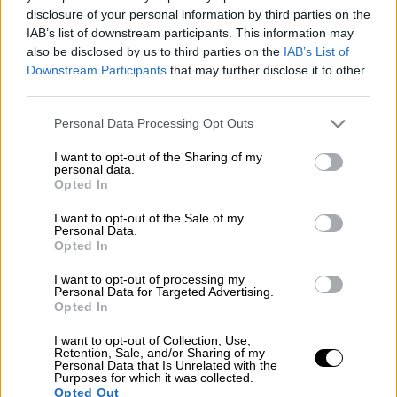
Τι πραγματικά συνέβη και δεν... την έφερε;
disclosure of your personal information by third parties on the
IAB’s list of downstream participants. This information may
Ήταν 21η Απριλίου όταν κυκλοφόρησε η
also be disclosed by us to third parties on the
IAB’s List of
είδηση ότι η Έφη Παπαθεοδώρου θα
Downstream Participants
that may further disclose it to other
third parties.
πρωταγωνιστούσε στο βίντεο κλιπ του
Akyla για το Ferto, πριν εκείνος αναχωρήσει
Please note that this website/app uses one or more Google
Personal Data Processing Opt Outs
services and may gather and store information including but
για τη Eurovision. Το βίντεο κλιπ
not limited to your visit or usage behaviour. You may click to
I want to opt-out of the Sharing of my
κυκλοφόρησε αλλά δεν είδαμε ποτέ την
personal data.
grant or deny consent to Google and its third-party tags to
Opted In
ηθοποιό να έχει κάποιον ρόλο σε αυτό.
use your data for below specified purposes in below Google
consent section.
I want to opt-out of the Sale of my
Γιατί;
Personal Data.
Opted In
Δείτε την απάντηση μ' ένα κλικ
I want to opt-out of processing my
στο dailymedia.com.gr
Personal Data for Targeted Advertising.
Opted In
I want to opt-out of Collection, Use,
Retention, Sale, and/or Sharing of my
Personal Data that Is Unrelated with the
Τα σχολιά σας δημοσιεύονται άμεσα με δική σας ευθύνη. Το
Purposes for which it was collected.
ΕΘΝΟΣ θα παρεμβαίνει και τα προσβλητικά σχόλια θα
Opted Out