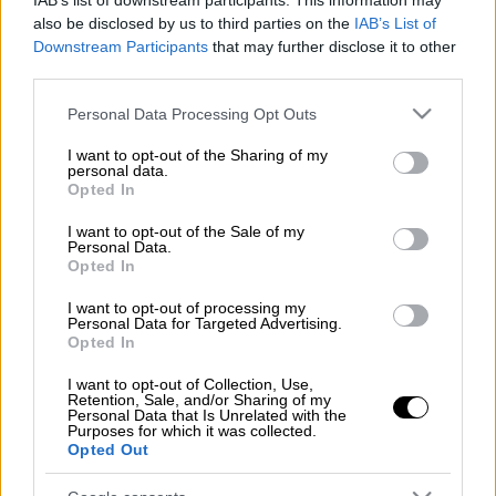
IAB’s list of downstream participants. This information may
also be disclosed by us to third parties on the
IAB’s List of
Τρεις δεκαετίες μετά την πρώτη του
Downstream Participants
that may further disclose it to other
third parties.
προβολή, «Το Ρετιρέ» εξακολουθεί να
μαγνητίζει το κοινό. Και, φυσικά, η
Please note that this website/app uses one or more Google
Personal Data Processing Opt Outs
πρωταγωνίστριά του...
services and may gather and store information including but
not limited to your visit or usage behaviour. You may click to
I want to opt-out of the Sharing of my
Μία από τις παρουσίες που ξεχώρισαν ήταν
personal data.
grant or deny consent to Google and its third-party tags to
η Κλαίρη Κατσαντώνη, η «ωραία Ελένη» του
Opted In
use your data for below specified purposes in below Google
«
Ρετιρέ
», η οποία αγαπήθηκε ιδιαίτερα από
consent section.
I want to opt-out of the Sale of my
το κοινό χάρη στη γλυκιά και κομψή
Personal Data.
Opted In
παρουσία της.
I want to opt-out of processing my
Δείτε πώς είναι σήμερα, μ' ένα
Personal Data for Targeted Advertising.
Opted In
κλικ στο dailymedia.com.gr
I want to opt-out of Collection, Use,
Retention, Sale, and/or Sharing of my
Personal Data that Is Unrelated with the
Purposes for which it was collected.
Opted Out
Τα σχολιά σας δημοσιεύονται άμεσα με δική σας ευθύνη. Το
ΕΘΝΟΣ θα παρεμβαίνει και τα προσβλητικά σχόλια θα