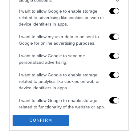
Google consents
διαγράφονται
I want to allow Google to enable storage
related to advertising like cookies on web or
device identifiers in apps.
I want to allow my user data to be sent to
Google for online advertising purposes.
I want to allow Google to send me
personalized advertising.
καταχώρηση
I want to allow Google to enable storage
related to analytics like cookies on web or
Διαβάστε ακόμη
device identifiers in apps.
«Δεν υπήρξε τεχνικό πρόβλημα»: Τι
I want to allow Google to enable storage
κατέθεσαν οι δύο τραυματίες από τη
σύγκρουση των ελικοπτέρων στη Ψάθα
related to functionality of the website or app.
I want to allow Google to enable storage
CONFIRM
Μακελειό στη Βόρεια Καρολίνα ύστερα από
related to personalization.
πυροβολισμούς: Νεκροί και τραυματίες