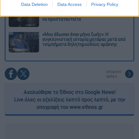
I want to allow Google to enable storage
Data Deletion
Data Access
Privacy Policy
related to security, including authentication
«Θα σκοτώσουμε τον γιο σου»: Ήρθαν οι
functionality and fraud prevention, and other
τηλεφωνικές απάτες με AI deepfake - Πώς
να προστατευτείτε
user protection.
«Μου έδωσαν έναν μήνα ζωής»: Η
συγκλονιστική ιστορία μητέρας μετά από
τσιμπήματα δηλητηριώδους αράχνης
επόμενο
άρθρο
Ακολούθησε το Έθνος στο Google News!
Live όλες οι εξελίξεις λεπτό προς λεπτό, με την
υπογραφή του www.ethnos.gr