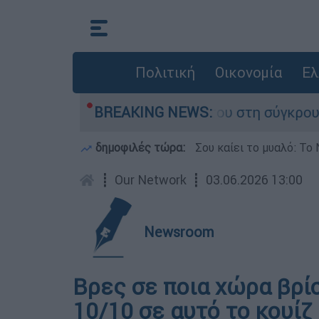
Πολιτική
Οικονομία
Ελ
 Δαμίγο που έχασε τη ζωή του στη σύγκρουση ε
BREAKING NEWS:
δημοφιλές τώρα:
Σου καίει το μυαλό: Το 
┋
Our Network
┋
03.06.2026 13:00
Newsroom
Βρες σε ποια χώρα βρίσ
10/10 σε αυτό το κουίζ