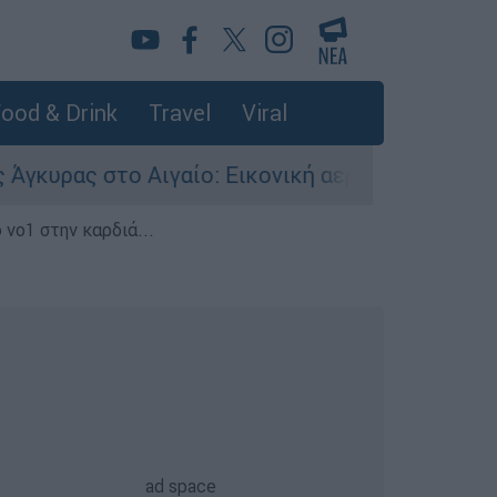
ood & Drink
Travel
Viral
ς στο Αιγαίο: Εικονική αερομαχία ανάμεσα σε ε
 νο1 στην καρδιά...