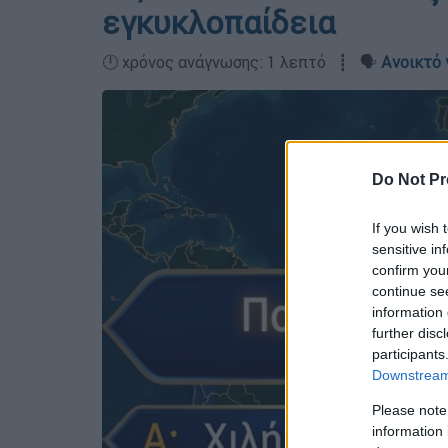
εγκυκλοπαίδεια
🕛 χρόνος ανάγνωσης: 1 λεπτό ┋ 🗣️
Ανοικτό 
Do Not Pr
If you wish 
sensitive in
confirm you
continue se
information 
further disc
participants
Downstream 
Please note
information 