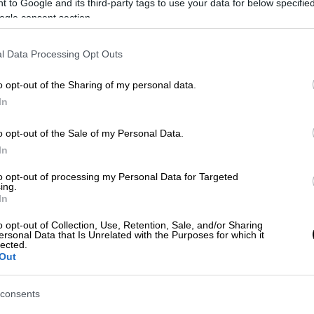
 to Google and its third-party tags to use your data for below specifi
ogle consent section.
l Data Processing Opt Outs
o opt-out of the Sharing of my personal data.
In
 το ΕΘΝΟΣ στη Google
o opt-out of the Sale of my Personal Data.
In
ι, κάποιες πόλεις ακούγονται σαν να
to opt-out of processing my Personal Data for Targeted
ing.
In
έδρας. Η Ευρώπη βγαίνει εκτός κάδρου και
o opt-out of Collection, Use, Retention, Sale, and/or Sharing
ersonal Data that Is Unrelated with the Purposes for which it
εις από όλο τον υπόλοιπο κόσμο.
Από τη
lected.
 Αφρική και την Ωκεανία. Για κάθε πόλη
Out
ς το όνομα να σε ξεγελάσει, κάποιες
λλού.
consents