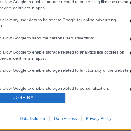
o allow Google to enable storage related to advertising like cookies on
evice identifiers in apps.
δοκίμασε την τύχη σου μ' ένα
o allow my user data to be sent to Google for online advertising
s.
to allow Google to send me personalized advertising.
o allow Google to enable storage related to analytics like cookies on
. Το ΕΘΝΟΣ θα παρεμβαίνει και τα προσβλητικά σχόλια θα
evice identifiers in apps.
o allow Google to enable storage related to functionality of the website
o allow Google to enable storage related to personalization.
CONFIRM
o allow Google to enable storage related to security, including
cation functionality and fraud prevention, and other user protection.
καταχώρηση
Data Deletion
Data Access
Privacy Policy