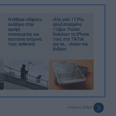
Ντύθηκε «Χάρος»,
«Όχι γκέι 17 Pro,
ανέβηκε στην
αλλά σπασμένο
οροφή
11άρι»: Ρώσοι
νοσοκομείου και
διαλύουν τα iPhone
κοιτούσε επίμονα
τους στο TikTok
τους ασθενείς
για να... γίνουν πιο
άνδρες
επόμενο άρθρο