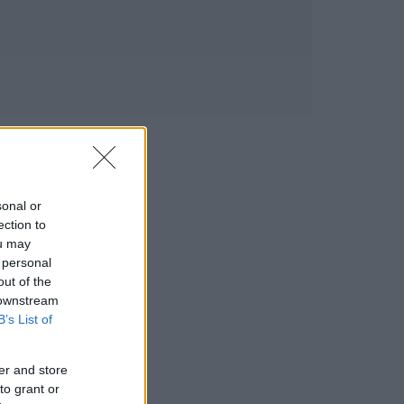
sonal or
ection to
ou may
 personal
out of the
 downstream
B’s List of
er and store
to grant or