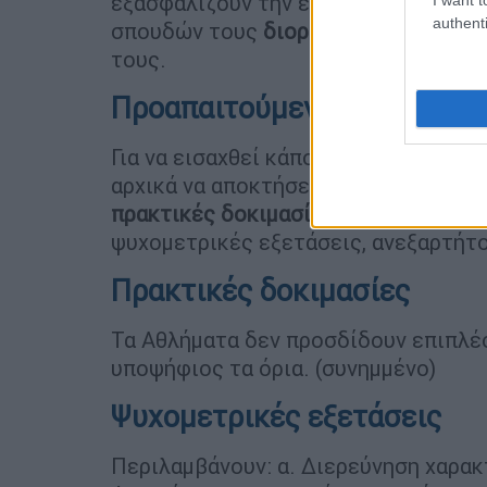
εξασφαλίζουν την επαγγελματική του
authenti
σπουδών τους
διορίζονται απευθεία
τους.
Προαπαιτούμενες εξετάσει
Για να εισαχθεί κάποιος μαθητής σε 
αρχικά να αποκτήσει τα απαιτούμενα 
πρακτικές δοκιμασίες
(π.χ. αθλήματα
ψυχομετρικές εξετάσεις, ανεξαρτήτ
Πρακτικές δοκιμασίες
Τα Αθλήματα δεν προσδίδουν επιπλέο
υποψήφιος τα όρια. (συνημμένο)
Ψυχομετρικές εξετάσεις
Περιλαμβάνουν: α. Διερεύνηση χαρα