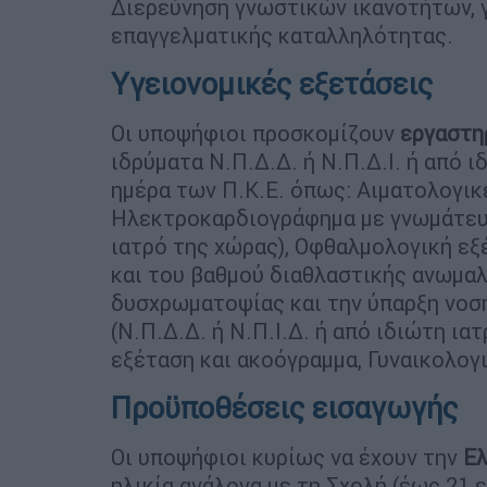
Διερεύνηση γνωστικών ικανοτήτων, 
επαγγελματικής καταλληλότητας.
Υγειονομικές εξετάσεις
Οι υποψήφιοι προσκομίζουν
εργαστηρ
ιδρύματα Ν.Π.Δ.Δ. ή Ν.Π.Δ.Ι. ή από 
ημέρα των Π.Κ.Ε. όπως: Αιματολογικ
Ηλεκτροκαρδιογράφημα με γνωμάτευση
ιατρό της χώρας), Οφθαλμολογική εξ
και του βαθμού διαθλαστικής ανωμαλ
δυσχρωματοψίας και την ύπαρξη νοσ
(Ν.Π.Δ.Δ. ή Ν.Π.Ι.Δ. ή από ιδιώτη ι
εξέταση και ακοόγραμμα, Γυναικολογι
Προϋποθέσεις εισαγωγής
Οι υποψήφιοι κυρίως να έχουν την
Ελ
ηλικία ανάλογα με τη Σχολή (έως 21 