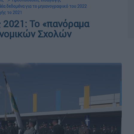
ις
📌 Προϋποθέσεις εισαγωγής
Νέα δεδομένα για το μηχανογραφικό του 2022
γής το 2021
 2021: Το «πανόραμα
υνομικών Σχολών