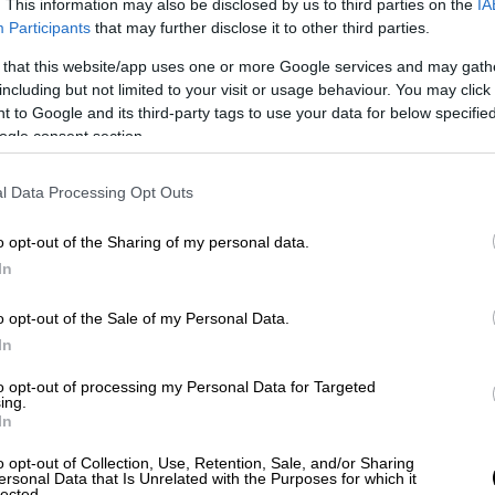
λάχιστες , ο αριθμός των υποψηφίων που τις
. This information may also be disclosed by us to third parties on the
IA
Για παράδειγμα στο Ιατρικό ΣΣΑΣ οι πρώτες
Participants
that may further disclose it to other third parties.
α φτάνουν κοντά στις 300 ενώ οι θέσεις
 that this website/app uses one or more Google services and may gath
ο είναι το ενδιαφέρον των υποψηφίων σε
including but not limited to your visit or usage behaviour. You may click 
υπογραμμίζει στο ethnos.gr
, ο κ.
 to Google and its third-party tags to use your data for below specifi
ogle consent section.
αδιοδρομίας της Labora “ένας μεγάλος
ι τις Στρατιωτικές Σχολές
(και γενικότερα
l Data Processing Opt Outs
 δεξιοτήτων που έχει είτε λόγω της
τάσταση αλλά και τη μονιμότητα στο
o opt-out of the Sharing of my personal data.
r
με αφορμή τις πανελλαδικές εξετάσεις και
In
λους τους μαθητές του λυκείου,
χρήσιμες
υδές και τις απαιτήσεις για την εισαγωγή
o opt-out of the Sale of my Personal Data.
έχουν μια ολοκληρωμένη εικόνα καθώς το
In
ώς αυξάνεται.
to opt-out of processing my Personal Data for Targeted
ing.
In
o opt-out of Collection, Use, Retention, Sale, and/or Sharing
ersonal Data that Is Unrelated with the Purposes for which it
lected.