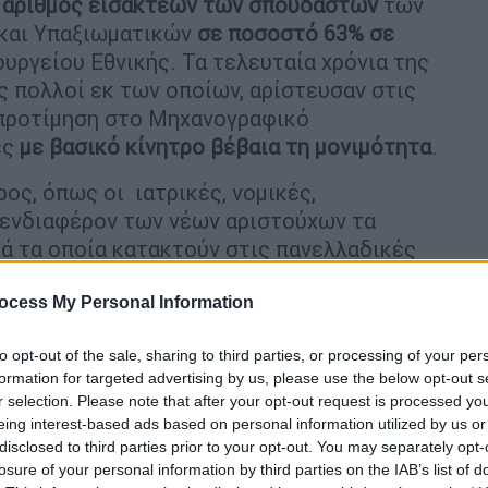
 ο αριθμός εισακτέων των σπουδαστών
των
και Υπαξιωματικών
σε ποσοστό 63% σε
ουργείου Εθνικής. Τα τελευταία χρόνια της
ς πολλοί εκ των οποίων, αρίστευσαν στις
 προτίμηση στο Μηχανογραφικό
ές
με βασικό κίνητρο βέβαια τη μονιμότητα
.
ρος, όπως οι ιατρικές, νομικές,
ο ενδιαφέρον των νέων αριστούχων τα
ά τα οποία κατακτούν στις πανελλαδικές
ν να «κινηθούν» προς τις στρατιωτικές –
για τις στρατιωτικές σχολές είναι και ο
ocess My Personal Information
αυτές
οι βάσεις κινούνται σε πολύ υψηλά
to opt-out of the sale, sharing to third parties, or processing of your per
ό 18.000 μόρια.
formation for targeted advertising by us, please use the below opt-out s
r selection. Please note that after your opt-out request is processed y
τικές και Αστυνομικές Σχολές
eing interest-based ads based on personal information utilized by us or
disclosed to third parties prior to your opt-out. You may separately opt-
ι στρατιωτικές σχολές είναι το γεγονός
ότι
losure of your personal information by third parties on the IAB’s list of