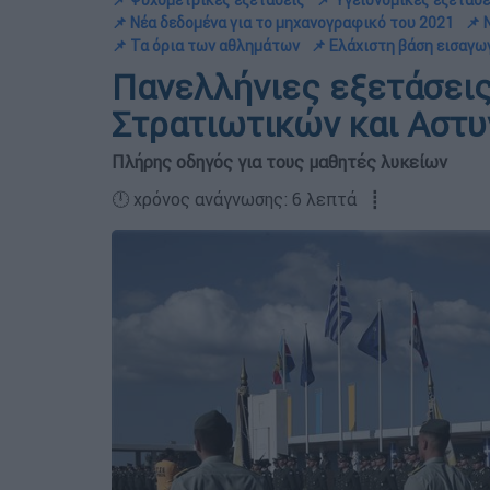
📌 Ψυχομετρικές εξετάσεις
📌 Υγειονομικές εξετάσε
📌 Νέα δεδομένα για το μηχανογραφικό του 2021
📌 
📌 Τα όρια των αθλημάτων
📌 Ελάχιστη βάση εισαγω
Πανελλήνιες εξετάσεις
Στρατιωτικών και Αστ
Πλήρης οδηγός για τους μαθητές λυκείων
🕛 χρόνος ανάγνωσης: 6 λεπτά ┋