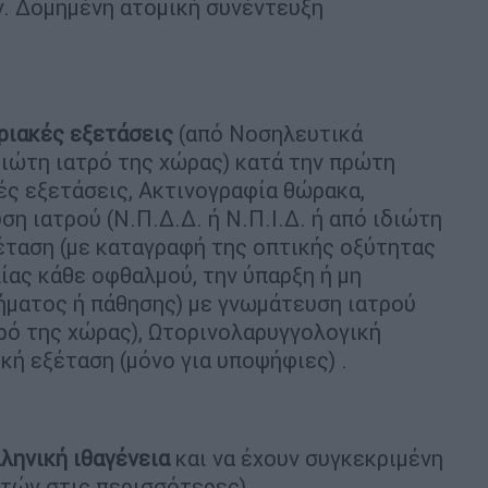
γ. Δομημένη ατομική συνέντευξη
ιακές εξετάσεις
(από Νοσηλευτικά
ιδιώτη ιατρό της χώρας) κατά την πρώτη
ές εξετάσεις, Ακτινογραφία θώρακα,
 ιατρού (Ν.Π.Δ.Δ. ή Ν.Π.Ι.Δ. ή από ιδιώτη
έταση (με καταγραφή της οπτικής οξύτητας
ίας κάθε οφθαλμού, την ύπαρξη ή μη
ήματος ή πάθησης) με γνωμάτευση ιατρού
ατρό της χώρας), Ωτορινολαρυγγολογική
κή εξέταση (μόνο για υποψήφιες) .
ληνική ιθαγένεια
και να έχουν συγκεκριμένη
ετών στις περισσότερες).