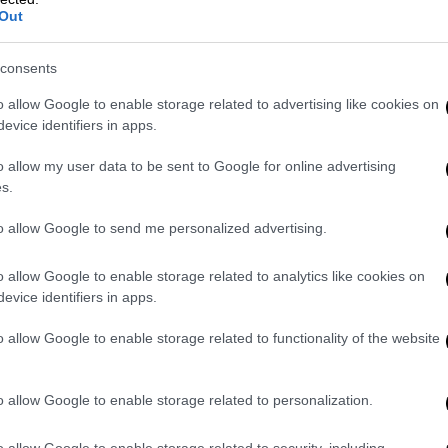
Out
consents
o allow Google to enable storage related to advertising like cookies on
evice identifiers in apps.
video
o allow my user data to be sent to Google for online advertising
s.
to allow Google to send me personalized advertising.
o allow Google to enable storage related to analytics like cookies on
evice identifiers in apps.
o allow Google to enable storage related to functionality of the website
αση
o allow Google to enable storage related to personalization.
ισαγωγή τους στις Στρατιωτικές Σχολές
o allow Google to enable storage related to security, including