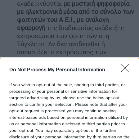
αναδεικνύονται
με μυστική ψηφοφορία
με ηλεκτρονικά μέσα από το σύνολο των
φοιτητών του Α.Ε.Ι., με ανάλογη
εφαρμογή
της διαδικασίας ανάδειξης
εκπροσώπου των φοιτητών στη
Σύγκλητο. Αν δεν αναδειχθεί ή
απουσιάζει ο εκπρόσωπος των
φοιτητών, το πειθαρχικό συμβούλιο
συγκροτείται, λειτουργεί, συνεδριάζει
Do Not Process My Personal Information
και λαμβάνει νομίμως αποφάσεις χωρίς
τη συμμετοχή του. Χρέη γραμματέα
If you wish to opt-out of the sale, sharing to third parties, or
εκτελεί μόνιμος διοικητικός υπάλληλος
processing of your personal or sensitive information for
targeted advertising by us, please use the below opt-out
του Α.Ε.Ι., ο οποίος ορίζεται με την
section to confirm your selection. Please note that after your
πράξη συγκρότησης.
opt-out request is processed you may continue seeing
Η δίωξη και τιμωρία των πειθαρχικών
interest-based ads based on personal information utilized by
παραπτωμάτων αποτελεί καθήκον των
us or personal information disclosed to third parties prior to
your opt-out. You may separately opt-out of the further
πειθαρχικών οργάνων.
disclosure of your personal information by third parties on the