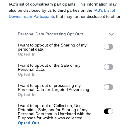
IAB’s list of downstream participants. This information may
Πειθαρχική δίωξη και διαδικασία
also be disclosed by us to third parties on the
IAB’s List of
Downstream Participants
that may further disclose it to other
Η πειθαρχική δίωξη σε βάρος φοιτητή
third parties.
ασκείται από τον Πρόεδρο του οικείου
Please note that this website/app uses one or more Google
Personal Data Processing Opt Outs
Τμήματος ή από τον Κοσμήτορα της Σχολής
services and may gather and store information including but
σε περίπτωση Μονοτμηματικής Σχολής.
not limited to your visit or usage behaviour. You may click to
I want to opt-out of the Sharing of my
personal data.
Δύναται να ασκηθεί και από τον Πρύτανη ή
grant or deny consent to Google and its third-party tags to
Opted In
τον αρμόδιο Αντιπρύτανη ή τον νόμιμο
use your data for below specified purposes in below Google
consent section.
αναπληρωτή του, αν λάβουν γνώση ή έχουν
I want to opt-out of the Sale of my
Personal Data.
σοβαρές ενδείξεις για την τέλεση
Opted In
πειθαρχικού παραπτώματος και δεν έχει
I want to opt-out of processing my
ασκηθεί πειθαρχική δίωξη από τον Πρόεδρο
Personal Data for Targeted Advertising.
Opted In
του Τμήματος ή τον Κοσμήτορα της Σχολής.
I want to opt-out of Collection, Use,
2. Η πειθαρχική δίωξη φοιτητή αρχίζει είτε
Retention, Sale, and/or Sharing of my
Personal Data that Is Unrelated with the
με την έγγραφη κλήση σε προηγούμενη
Purposes for which it was collected.
ακρόαση (απολογία) του πειθαρχικώς
Opted Out