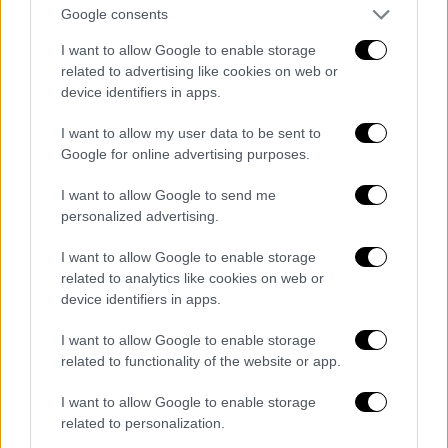
διωκόμενου ενώπιον του αρμόδιου
Google consents
μονομελούς πειθαρχικού οργάνου είτε με
την παραπομπή του στο πειθαρχικό
I want to allow Google to enable storage
related to advertising like cookies on web or
συμβούλιο, το οποίο τον καλεί σε απολογία
device identifiers in apps.
υποχρεωτικώς μετά την ολοκλήρωση της
πειθαρχικής ανάκρισης. Η κλήση σε
I want to allow my user data to be sent to
απολογία γίνεται εγγράφως. Στο έγγραφο
Google for online advertising purposes.
κλήσης και στο παραπεμπτήριο έγγραφο, το
I want to allow Google to send me
οποίο κοινοποιείται στον πειθαρχικώς
personalized advertising.
διωκόμενο, περιγράφονται με σαφή και
I want to allow Google to enable storage
ορισμένο τρόπο τα πραγματικά περιστατικά
related to analytics like cookies on web or
που συνιστούν το πειθαρχικό παράπτωμα και
device identifiers in apps.
παρατίθενται οι διατάξεις που το
τυποποιούν, καθώς και οι ποινές που
I want to allow Google to enable storage
related to functionality of the website or app.
προβλέπονται γι’ αυτό. Στα ίδια έγγραφα
γίνεται αναφορά και στο σχετικό
I want to allow Google to enable storage
αποδεικτικό υλικό, στο οποίο ο πειθαρχικώς
related to personalization.
διωκόμενος έχει πρόσβαση είτε με