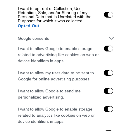
Όπως αναφέρει το ίδρυμα η ανέγερση του
νέου συνεδριακού κέντρου εντάσσεται στην
I want to opt-out of Collection, Use,
Retention, Sale, and/or Sharing of my
υλοποιούμενη στρατηγική των Πρυτανικών
Personal Data that Is Unrelated with the
Purposes for which it was collected.
Αρχών για τη διεθνοποίηση και την
Opted Out
εξωστρέφεια και ενισχύει τον κεντρικό
στόχο του Πανεπιστημίου για την παροχή
Google consents
υψηλού επιπέδου εκπαίδευσης. Η
I want to allow Google to enable storage
δημιουργία υψηλού επιπέδου κτιριακών
related to advertising like cookies on web or
υποδομών στο Πανεπιστήμιο Δυτικής
device identifiers in apps.
Μακεδονίας:
I want to allow my user data to be sent to
Google for online advertising purposes.
συμβάλλει στην ανάπτυξη μίας
ολοκληρωμένης πανεπιστημιακής
I want to allow Google to send me
κοινότητας,
personalized advertising.
ανταποκρίνεται στις ανάγκες αύξησης
I want to allow Google to enable storage
του
αυξανόμενου αριθμού των
related to analytics like cookies on web or
εισακτέων φοιτητών,
device identifiers in apps.
καλύπτει τις ανάγκες διαμονής και