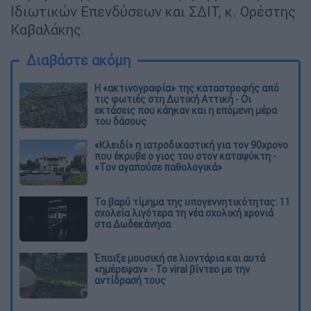
Ιδιωτικών Επενδύσεων και ΣΔΙΤ, κ. Ορέστης
Καβαλάκης.
Διαβάστε ακόμη
Η «ακτινογραφία» της καταστροφής από
τις φωτιές στη Δυτική Αττική - Οι
εκτάσεις που κάηκαν και η επόμενη μέρα
του δάσους
«Κλειδί» η ιατροδικαστική για τον 90χρονο
που έκρυβε ο γιος του στον καταψύκτη -
«Τον αγαπούσε παθολογικά»
Το βαρύ τίμημα της υπογεννητικότητας: 11
σχολεία λιγότερα τη νέα σχολική χρονιά
στα Δωδεκάνησα
Έπαιξε μουσική σε λιοντάρια και αυτά
«ημέρεψαν» - Το viral βίντεο με την
αντίδρασή τους