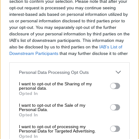
section to confirm your selection. Please note that after your
λειτουργία του στη δυναμική αναπτυξιακή
opt-out request is processed you may continue seeing
πορεία που έχει εισέλθει. Περιλαμβάνει
interest-based ads based on personal information utilized by
συγκεκριμένα την ανέγερση φοιτητικών
us or personal information disclosed to third parties prior to
your opt-out. You may separately opt-out of the further
εστιών συνολικής δυναμικότητας 750
disclosure of your personal information by third parties on the
κλινών ενώ στο έργο εντάσσεται η
IAB’s list of downstream participants. This information may
χρηματοδότηση, κατασκευή, λειτουργία,
also be disclosed by us to third parties on the
IAB’s List of
τεχνική διαχείριση καθώς και οι υπηρεσίες
Downstream Participants
that may further disclose it to other
third parties.
φύλαξης και καθαριότητας των νέων δομών.
Please note that this website/app uses one or more Google
Personal Data Processing Opt Outs
Για τη δρομολόγηση του έργου, απαιτήθηκαν
services and may gather and store information including but
συντονισμένες και εντατικές ενέργειες της
not limited to your visit or usage behaviour. You may click to
I want to opt-out of the Sharing of my
personal data.
Διοίκησης, ιδιαίτερα κατά το τελευταίο
grant or deny consent to Google and its third-party tags to
Opted In
use your data for below specified purposes in below Google
εξάμηνο. Καθοριστική στο στάδιο της
consent section.
I want to opt-out of the Sale of my
προετοιμασίας ήταν η διαρκής και στενή
Personal Data.
συνεργασία του Πανεπιστημίου με τη
Opted In
Διεύθυνση ΣΔΙΤ του Υπουργείου Ανάπτυξης
I want to opt-out of processing my
και με το σύνολο των αρμοδίων υπηρεσιών.
Personal Data for Targeted Advertising.
Opted In