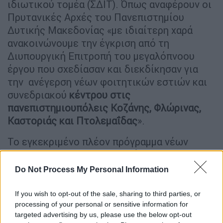
ιδιωτικού τομέα (ΣΔΙΤ). Όπως αναφέρουν οι
Πρυτανικές Αρχές του Πανεπιστημίου
Δυτικής Μακεδονίας «με ιδιαίτερη χαρά
ανακοινώνουμε την έγκριση από τη
Διυπουργική Επιτροπή του μεγαλόπνοου
έργου που σχεδίασαν και διεκδίκησαν για
την ανέγερση νέων φοιτητικών εστιών και
συνεδριακού
κέντρου στις
πανεπιστημιουπόλεις Κοζάνης, Φλώρινας,
Καστοριάς και Πτολεμαΐδας
».
To εγκεκριμένο πλέον πρόγραμμα νέων
κτιριακών έργων,
συνολικού
προϋπολογισμού 67,5 εκατ. ευρώ,
αποτέλεσε
Do Not Process My Personal Information
μία από τις κεντρικές προτεραιότητες της
στρατηγικής ανάπτυξης του Ιδρύματος, ως
If you wish to opt-out of the sale, sharing to third parties, or
σύγχρονου ευρωπαϊκού Πανεπιστημίου και
processing of your personal or sensitive information for
targeted advertising by us, please use the below opt-out
θα ενισχύσει σημαντικά την οργάνωση και