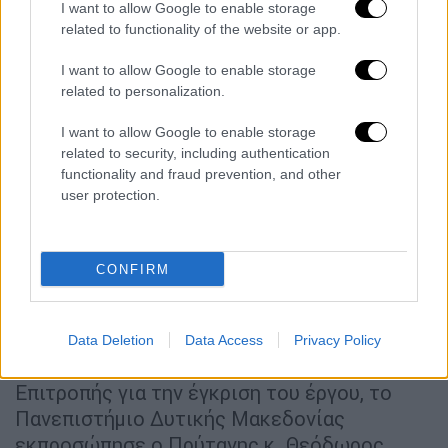
σίτισης των δικαιούχων φοιτητών, στο
I want to allow Google to enable storage
related to functionality of the website or app.
πλαίσιο της κοινωνικής πολιτικής του
Πανεπιστημίου, αντιμετωπίζοντας
I want to allow Google to enable storage
ταυτόχρονα
τον κατακερματισμό των
related to personalization.
σημερινών δομών,
I want to allow Google to enable storage
διασφαλίζει την απρόσκοπτη πρόσβαση
related to security, including authentication
στην Ανώτατη Εκπαίδευση
φοιτητών με
functionality and fraud prevention, and other
περιορισμένες οικονομικές
user protection.
δυνατότητες
,
εξασφαλίζει την εξοικονόμηση
σημαντικών πόρων από τη μείωση του
CONFIRM
αριθμού των μισθώσεων χώρων και των
επιδομάτων στέγασης.
Data Deletion
Data Access
Privacy Policy
Στη συνεδρίαση της Διυπουργικής
Επιτροπής για την έγκριση του έργου, το
Πανεπιστήμιο Δυτικής Μακεδονίας
εκπροσώπησε ο Πρύτανης κ. Θεόδωρος